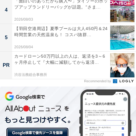
「面白いのあったから購入〜」ダイソーのポッ
が、今さら男女として関係を構築したいとは考えていな
プアップランドリーバッグが話題。“さま...
4
いという。
2026/08/03
【羽田空港周辺】夏季プールは大人450円＆24
「あまり生々しいことがないほうが家族としてはうまく
時間営業の天然温泉も！ コスパ抜群...
5
いくんじゃないでしょうか」
家族はぬるま湯のような関係がラクでいいと彼は淡々と
2026/08/04
話した。
カードローン50万円以上の人は、返済を3～6
ヶ月停止して『大幅に減額してから返済...
PR
渋谷法務総合事務所
Recommended by