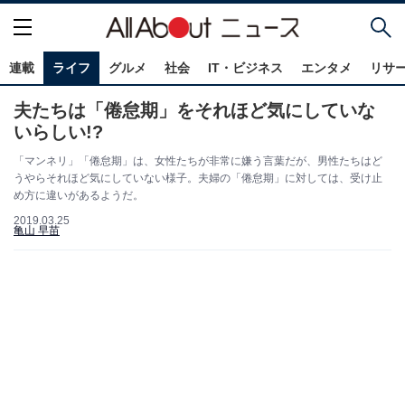
連載
ライフ
グルメ
社会
IT・ビジネス
エンタメ
リサ
夫たちは「倦怠期」をそれほど気にしていな
いらしい!?
「マンネリ」「倦怠期」は、女性たちが非常に嫌う言葉だが、男性たちはど
うやらそれほど気にしていない様子。夫婦の「倦怠期」に対しては、受け止
め方に違いがあるようだ。
2019.03.25
亀山 早苗