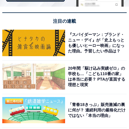
注目の連載
『スパイダーマン：ブランド・
ニュー・デイ』が「史上もっと
も優しいヒーロー映画」になっ
夫婦は平穏無事がいちばん!?
た理由。予習したい作品は？
子育てに翻弄されてきた夫婦は、「とにかく平穏無事が
20年間「駆け込み実績ゼロ」の
学校も…「こども110番の家」
いちばん」なのかもしれない。特に夫側は。
は本当に必要？ PTAが直面する
理想と現実
「夫婦の間は倦怠期かもしれませんが、子どもたちはま
だまだこれからいろいろなことがある世代だし、親とし
「青春18きっぷ」販売激減の裏
ては楽しみがありますからね。子ども中心の家庭だか
に何が？ 連続利用の厳格化だけ
ら、夫婦はお互いに飽きていてもいいんじゃないです
ではない「本当の理由」
か」