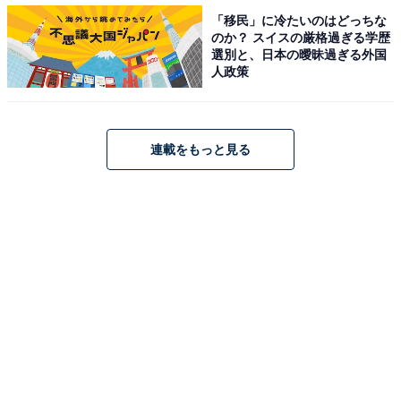
「移民」に冷たいのはどっちな
タツヤさん（43歳）も「倦怠期上等」と言わんばかり
のか？ スイスの厳格過ぎる学歴
選別と、日本の曖昧過ぎる外国
だ。妻とはすでに兄妹のような関係が10年近く続いてい
人政策
るが、「長年、一緒に暮らしている夫婦ならそれも当
然」と気にしていない。とはいえ、オスとしての本能は
枯れてはいない。
連載をもっと見る
「ときどき、外で恋に落ちています。今のところ妻には
バレてないし、続いてもせいぜい1年くらいなものです
から。家庭を捨てるつもりはいっさいありません。え？
妻が外で恋していたら？ それはそれでいいんじゃないか
と思っています。家庭内は平穏無事に、恋は大人の責任
として外で自由にというのが家族を長く維持する秘訣の
ような気がしますね」
恋にはのめりこまない、自分の責任の範囲できちんと終