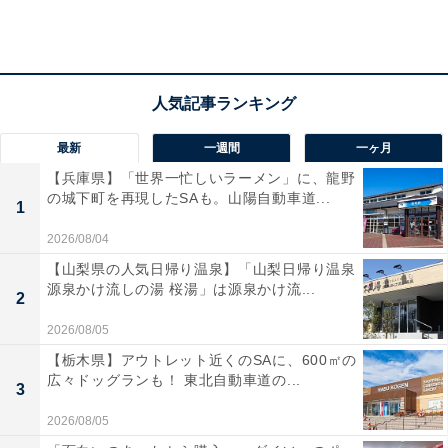
すが、近場に子どもを見てくれる親や親戚がいないので
実現していません。下の子が中学生になれば、もう少し
ふたりで出かけられるかもしれませんが、今さら妻とデ
ートしたいわけでもないし」
最新
一週間
一ヶ月
最後はニヤニヤと半分照れている。愛されているのかと
【兵庫県】「世界一忙しいラーメン」に、龍野
思いきや、「でも夜のほうは彼女がもう何年も拒否して
の城下町を再現したSAも。山陽自動車道...
1
いるんですよ」と意外な答え。
2026/08/04
「まさに倦怠期なんですよ。お互いに男女としては見ら
【山梨県の人気日帰り温泉】「山梨日帰り温泉
源泉かけ流しの湯 桜湯」は源泉かけ流...
れない。かといって、なんとかしなければという焦りも
2
別にない。彼女がデートしたがっているのは、そういう
2026/08/05
雰囲気を味わいたいだけ。別に僕でなくてもいいんだと
【栃木県】アウトレット近くのSAに、600㎡の
思う」
広々ドッグランも！ 東北自動車道の...
3
2026/08/05
ヨウスケさんも、妻を家族として大事には思っている