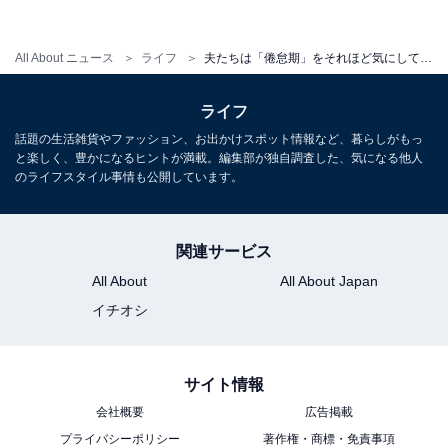
わらせる。タツヤさんはそんなポリシーで恋をしている
と話してくれた。
All About ニュース
ライフ
夫たちは「倦怠期」をそれほど気にしていないらしい!?
「仕事と家庭だけじゃ人生、おもしろくないですから
ライフ
ね。恋くらいしていられる男でいたいです」
話題の生活雑貨やファッション、お出かけスポット情報など、暮らしがもっ
と楽しく、豊かになるヒントが満載。編集部が独自調査した、気になる他人
なるほど、と頷きながらも、それでいいの？と思わない
のライフスタイル事情も公開しています。
でもない話である。
関連サービス
All About
All About Japan
イチオシ
サイト情報
会社概要
広告掲載
プライバシーポリシー
著作権・商標・免責事項