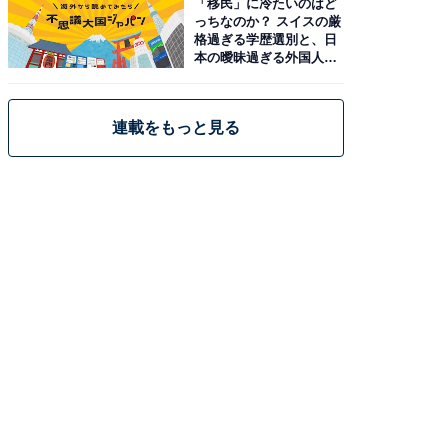
「移民」に冷たいのはど
っちなのか？ スイスの厳
格過ぎる学歴選別と、日
本の曖昧過ぎる外国人政
策
連載をもっと見る