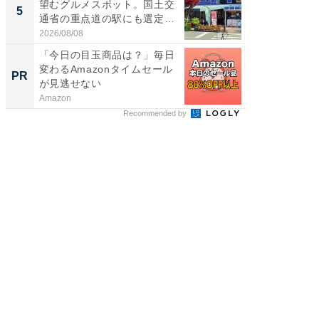
望むグルメスポット。国土交
風呂に、
5
5
通省の重点道の駅にも選定｜
層水風
阿...
帰...
2026/08/08
2026/08/0
「今日の目玉商品は？」毎日
頑張ら
変わるAmazonタイムセール
にくい
PR
PR
が見逃せない
Amazon
森永乳業
Recommended by