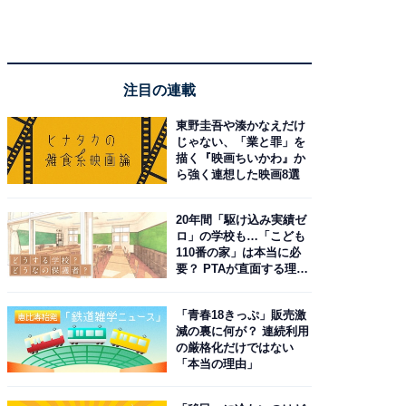
注目の連載
東野圭吾や湊かなえだけ
じゃない、「業と罪」を
描く『映画ちいかわ』か
ら強く連想した映画8選
20年間「駆け込み実績ゼ
ロ」の学校も…「こども
110番の家」は本当に必
要？ PTAが直面する理想
と現実
「青春18きっぷ」販売激
減の裏に何が？ 連続利用
の厳格化だけではない
「本当の理由」