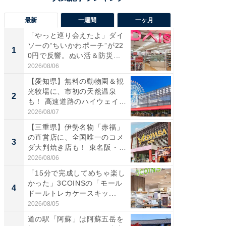
最新
一週間
一ヶ月
「やっと巡り会えたよ」ダイ
【兵庫
ソーの“ちいかわポーチ”が22
ーメン
1
1
0円で反響。ぬい活＆防災...
再現した
道...
2026/08/06
2026/08/0
【愛知県】無料の動物園＆観
【三重
光牧場に、市初の天然温泉
の直営
2
2
も！ 高速道路のハイウェイオ
ダ大判焼
ア...
伊...
2026/08/07
2026/08/0
【三重県】伊勢名物「赤福」
【千葉県
の直営店に、全国唯一のコメ
級マー
3
3
ダ大判焼き店も！ 東名阪・
ノベし
伊...
ー...
2026/08/06
2026/08/0
「15分で完成してめちゃ楽し
「100
かった」3COINSの「モール
スタン
4
4
ドールトレカケースキッ...
ュックが
2026/08/05
2026/08/0
道の駅「阿蘇」は阿蘇五岳を
立山連