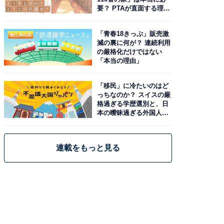
要？ PTAが直面する理想
と現実
「青春18きっぷ」販売激
減の裏に何が？ 連続利用
の厳格化だけではない
「本当の理由」
「移民」に冷たいのはど
っちなのか？ スイスの厳
格過ぎる学歴選別と、日
本の曖昧過ぎる外国人政
策
連載をもっと見る