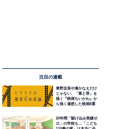
注目の連載
東野圭吾や湊かなえだけ
じゃない、「業と罪」を
描く『映画ちいかわ』か
ら強く連想した映画8選
20年間「駆け込み実績ゼ
ロ」の学校も…「こども
110番の家」は本当に必