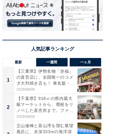
最新
一週間
一ヶ月
【三重県】伊勢名物「赤福」
【兵庫
の直営店に、全国唯一のコメ
ーメン
1
1
ダ大判焼き店も！ 東名阪・
再現した
伊...
道...
2026/08/06
2026/08/0
【千葉県】918㎡の県内最大
【三重
級マーケットから、廃校をリ
「鈴鹿天
2
2
ノベした直売所まで。ファ
は100
ー...
2026/08/06
2026/08/0
立山連峰と富山湾を望む展望
「ミニオ
風呂に、水深333mの海洋深
ッグ！ 