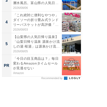
3
3
層水風呂。富山県の人気日
ど、夏限
帰...
2026/08/06
2026/08/0
「これ絶対に便利なやつや」
【埼玉
ダイソーの折り畳み式ランド
「行田天
4
4
リーバスケットが高評価「使
は和の
わ...
が...
2026/08/03
2026/08/0
【山梨県の人気日帰り温泉】
【石川
「山梨日帰り温泉 源泉かけ流
湯】「天
5
5
しの湯 桜湯」は源泉かけ流...
賀ゆめ
お...
2026/08/05
2026/08/0
「今日の目玉商品は？」毎日
FINCH
変わるAmazonタイムセール
クセッ
PR
PR
が見逃せない
Amazon
FINCHI o
Recommended by