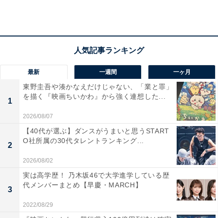
はチームの未来につながっていくはずだ。
最新
一週間
一ヶ月
東野圭吾や湊かなえだけじゃない、「業と罪」
を描く『映画ちいかわ』から強く連想した...
1
2026/08/07
【40代が選ぶ】ダンスがうまいと思うSTART
O社所属の30代タレントランキング...
2
2026/08/02
実は高学歴！ 乃木坂46で大学進学している歴
代メンバーまとめ【早慶・MARCH】
3
大迫に寄りかからない攻撃を
2022/08/29