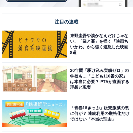
ドイツのヴェルダー・ブレーメンでも活躍する大迫の代
わりは、簡単には見つけられない。しかし、彼への依存
注目の連載
度がこれ以上高まるのは危険だ。
東野圭吾や湊かなえだけじゃな
い、「業と罪」を描く『映画ち
いかわ』から強く連想した映画
8選
20年間「駆け込み実績ゼロ」の
学校も…「こども110番の家」
は本当に必要？ PTAが直面する
理想と現実
「青春18きっぷ」販売激減の裏
に何が？ 連続利用の厳格化だけ
ではない「本当の理由」