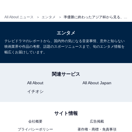
鎌田大地（22歳）も面白い。また、トルコとのベシクタ
シュへ期限付き移籍した香川真司（29歳）も、コンディ
All About ニュース
エンタメ
準優勝に終わったアジア杯から見る、サッカー日本代表の「課題」は？
ションさえ整えば日本代表に招集したい選手だ。
エンタメ
テレビドラマのレポートから、国内外の気になる音楽事情、意外と知らない
こうした選手を組み合わせると、大迫の代わりを無理に
映画業界や作品の考察、話題のスポーツニュースまで、旬のエンタメ情報を
探すのではなく、違ったシステムで戦うアイディアも浮
幅広くお届けしています。
上する。たとえば、森保監督がここまで重用してきた中
島、南野、堂安の3人と香川を同時起用することもでき
関連サービス
るはずだ。移籍後すぐにリーグ戦に途中出場し、いきな
All About
All About Japan
り2得点をあげた香川自身も、日本代表復帰への意欲は
イチオシ
示している。
サイト情報
アジアカップは終わり、ここから先は競争が再スタート
会社概要
広告掲載
とする。いまはまだ注目をされていない選手にも、代表
プライバシーポリシー
著作権・商標・免責事項
入りのチャンスはある。海外リーグやJリーグの所属クラ