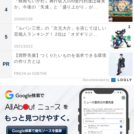
『映画ちいかわ』興行収入100億円到達は確実
一方で、課題も明らかになった。
か。今後の「失速」と「盛り上がり」が...
4
2026/07/28
攻撃が大迫勇也（28歳）頼みなのである。
『ルパン三世』の「次元大介」を演じてほしい
芸能人ランキング！ 2位は「オダギリジ...
5
2021/10/13
ロシアW杯でも得点を決めた彼は、最前線でボールを収
【西野亮廣】つくりたいものを追求できる環境
めながら攻撃の組み立てから崩しに加わり、ゴール前で
の作り方とは
PR
は決定力を見せていく。
FINCHI on GOETHE
Recommended by
優勝候補の評判が高かったイランとの準決勝では、PKを
含む2得点でチームを勝利へと導いた。一方でカタール
との決勝戦では、1本もシュートを記録していない。そ
の結果が1対3の敗退である。大迫を封じられると、攻撃
がスケールダウンしてしまうのだ。