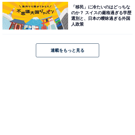
「移民」に冷たいのはどっちな
新たな組合せの模索も
のか？ スイスの厳格過ぎる学歴
選別と、日本の曖昧過ぎる外国
人政策
アジアカップにはスピード豊かなFWの浅野拓磨（24
歳）、パンチ力のあるシュートとドリブルで局面を打開
できるMF中島翔哉（24歳）がケガで出場できなかった
連載をもっと見る
が、FW陣の底上げは最優先事項になる。アジアカップ
で大迫に次ぐFWとしてプレーした武藤嘉紀（26歳）と
北川航也（22歳）に加え、森保監督に招集されたことの
ある小林悠（31歳）、川又堅碁（29歳）、杉本健勇（26
歳）、さらにはロシアW杯アジア最終予選で結果を残し
た久保裕也（25歳）らを含めて、FWの選択肢を増やし
ていかなければならない。
冨安と遠藤が所属するベルギー1部のシントトロイデン
VV（ベルギー）で、すでに2ケタ得点をマークしている