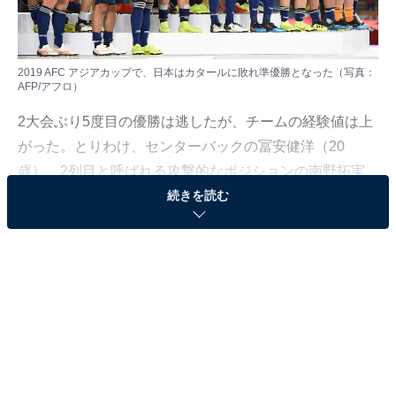
2019 AFC アジアカップで、日本はカタールに敗れ準優勝となった（写真：
AFP/アフロ）
2大会ぶり5度目の優勝は逃したが、チームの経験値は上
がった。とりわけ、センターバックの冨安健洋（20
歳）、2列目と呼ばれる攻撃的なポジションの南野拓実
続きを読む
（24歳）と堂安律（20歳）がレギュラーとして稼働した
のは今後につながる。
3人ともヨーロッパのクラブでプレーしており、南野は
23歳以下の選手に出場資格のある（※）サッカーの五輪
競技を16年に、冨安と堂安はU-20（20歳以下）W杯を17
年に経験しているものの、日本代表で国際大会を戦うの
は今回が初めてだった。3カ国による総当たりのグルー