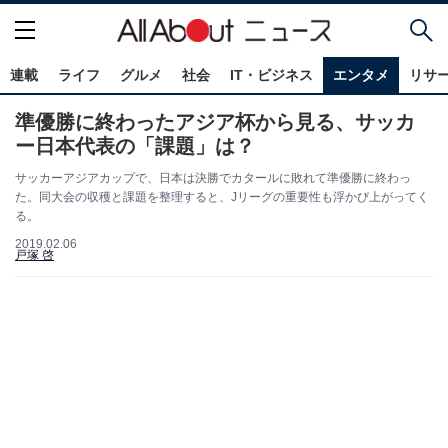
連載
ライフ
グルメ
社会
IT・ビジネス
エンタメ
リサ
準優勝に終わったアジア杯から見る、サッカ
ー日本代表の「課題」は？
サッカーアジアカップで、日本は決勝でカタールに敗れて準優勝に終わっ
た。同大会の収穫と課題を整理すると、Jリーグの重要性も浮かび上がってく
る。
2019.02.06
戸塚 啓