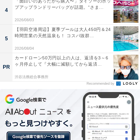
「面白いのあったから購入〜」ダイソーのポッ
プアップランドリーバッグが話題。“さま...
4
2026/08/03
【羽田空港周辺】夏季プールは大人450円＆24
時間営業の天然温泉も！ コスパ抜群...
5
2026/08/04
カードローン50万円以上の人は、返済を3～6
ヶ月停止して『大幅に減額してから返済...
PR
渋谷法務総合事務所
可愛いとカッコイイのバランスが肝心
Recommended by
例えばピンク色が可愛いスカートなら、色そのものが
「甘い」雰囲気なので、形は「カッコイイ」タイトにす
るなど、クールなデザインを選んで。合わせるアイテム
もかっちりしたバッグや黒のシンプルなニットのよう
に、辛口でスッキリした印象のものと組み合わせると程
よくまとまります。