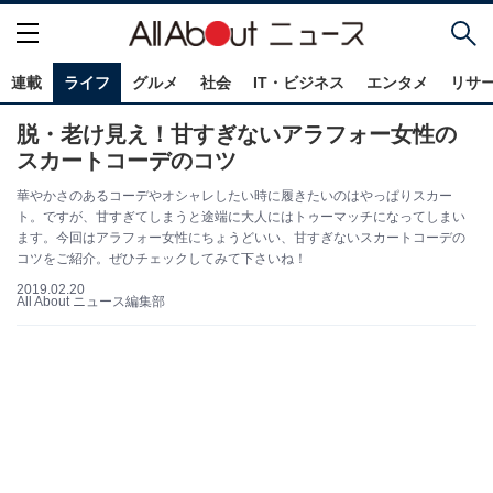
連載
ライフ
グルメ
社会
IT・ビジネス
エンタメ
リサ
脱・老け見え！甘すぎないアラフォー女性の
スカートコーデのコツ
華やかさのあるコーデやオシャレしたい時に履きたいのはやっぱりスカー
ト。ですが、甘すぎてしまうと途端に大人にはトゥーマッチになってしまい
ます。今回はアラフォー女性にちょうどいい、甘すぎないスカートコーデの
コツをご紹介。ぜひチェックしてみて下さいね！
2019.02.20
All About ニュース編集部