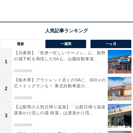
まいます。年齢によって体や顔の雰囲気が丸みを帯びた
り柔らかくなるため、特にレースやピンクなどいかにも
甘いアイテムをそのまま身につけるとアンバランスなイ
メージになり、老け見えしてしまうことも。
最新
一週間
一ヶ月
これはコーデの中で、可愛いとカッコイイのバランスを
【兵庫県】「世界一忙しいラーメン」に、龍野
取ることで、調整できます。
の城下町を再現したSAも。山陽自動車道...
1
2026/08/04
【栃木県】アウトレット近くのSAに、600㎡の
広々ドッグランも！ 東北自動車道の...
2
2026/08/05
【山梨県の人気日帰り温泉】「山梨日帰り温泉
源泉かけ流しの湯 桜湯」は源泉かけ流...
3
2026/08/05