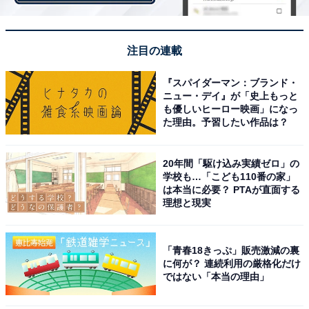
この逆もしかりで、ブラックやグレーなど辛口カラーな
らレーススカートなどの甘いアイテムでもOK、ふんわり
注目の連載
フレアなスカートなら引き締めてくれるダークカラーを
『スパイダーマン：ブランド・
選ぶ。意識するだけでお買い物やコーデの失敗も減るは
ニュー・デイ』が「史上もっと
ず。ぜひ覚えておいてくださいね！
も優しいヒーロー映画」になっ
た理由。予習したい作品は？
20年間「駆け込み実績ゼロ」の
学校も…「こども110番の家」
は本当に必要？ PTAが直面する
理想と現実
「青春18きっぷ」販売激減の裏
に何が？ 連続利用の厳格化だけ
ではない「本当の理由」