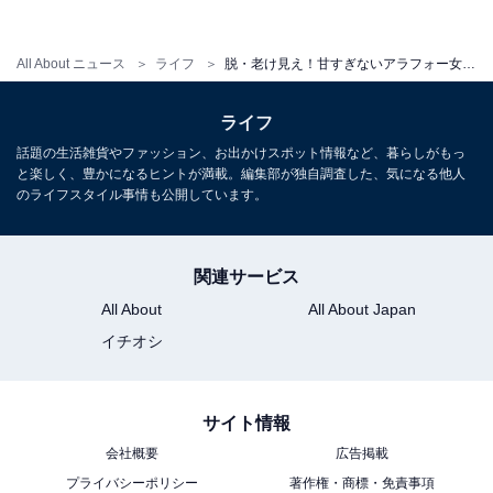
All About ニュース
ライフ
脱・老け見え！甘すぎないアラフォー女性のスカートコーデのコツ
ライフ
話題の生活雑貨やファッション、お出かけスポット情報など、暮らしがもっ
と楽しく、豊かになるヒントが満載。編集部が独自調査した、気になる他人
のライフスタイル事情も公開しています。
関連サービス
All About
All About Japan
グレーなどの中間色は使いやすさ抜群 出典：WEAR
イチオシ
スカートが歩くたびに揺れる軽やかな雰囲気と、長め丈
が体型カバーにもなるロング丈のプリーツスカートは大
サイト情報
人にぴったりのアイテム。すとんと落ちるラインがキレ
会社概要
広告掲載
イで、トップスからつながるようなトレンドのワントー
プライバシーポリシー
著作権・商標・免責事項