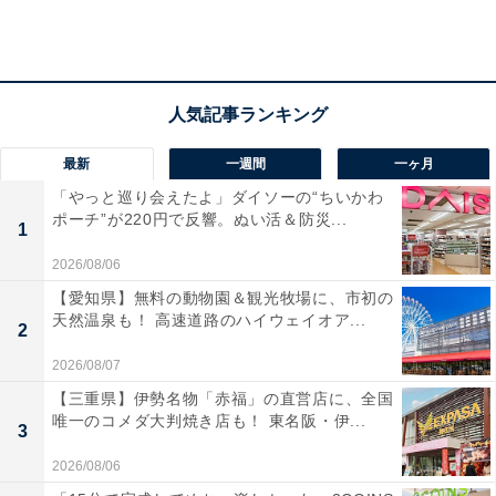
もちろん寒さへの耐性は人ぞれぞれです。自分の体調と
も相談しながら、過度な薄着にならないように注意して
ください。
最新
一週間
一ヶ月
「やっと巡り会えたよ」ダイソーの“ちいかわ
ポーチ”が220円で反響。ぬい活＆防災...
1
2026/08/06
【愛知県】無料の動物園＆観光牧場に、市初の
天然温泉も！ 高速道路のハイウェイオア...
2
2026/08/07
【三重県】伊勢名物「赤福」の直営店に、全国
唯一のコメダ大判焼き店も！ 東名阪・伊...
3
2026/08/06