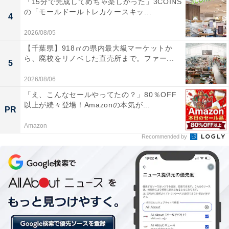
「15分で完成してめちゃ楽しかった」3COINS
の「モールドールトレカケースキッ...
4
2026/08/05
【千葉県】918㎡の県内最大級マーケットか
ら、廃校をリノベした直売所まで。ファー...
5
2026/08/06
「え、こんなセールやってたの？」80％OFF
以上が続々登場！Amazonの本気が...
PR
Amazon
Recommended by
Vネックは特に首元が冷えやすいので、外ではマフラーなどを上手く使うと
◎
そもそも本人に無理がなくても、温かみのない薄手ニッ
ト、編み目がざっくりしていて風を通してしまいそうな
ニットに、生地の薄いトレンチコート、足首が出る丈の
パンツ、素足や肌色の薄いストッキングにパンプス、な
どの組み合わせは寒々しく映ります。