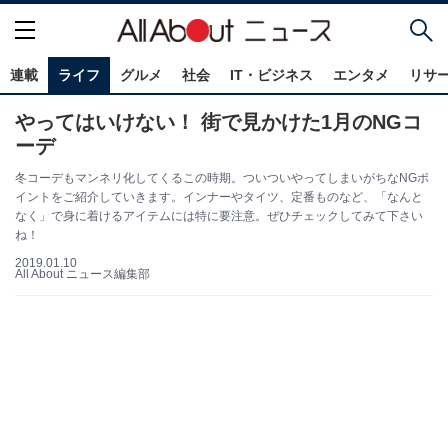
連載
ライフ
グルメ
社会
IT・ビジネス
エンタメ
リサ
やってはいけない！ 街で見かけた1月のNGコ
ーデ
冬コーデもマンネリ化してくるこの時期。ついついやってしまいがちなNGポ
イントをご紹介していきます。インナーやタイツ、定番ものなど、「なんと
なく」で身に着けるアイテムには特に要注意。ぜひチェックしてみて下さい
ね！
2019.01.10
All About ニュース編集部