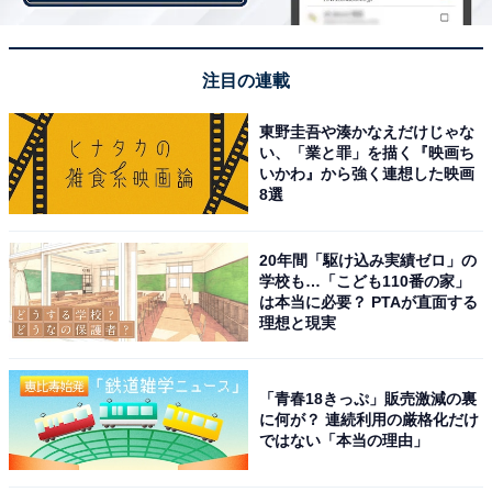
さらに全体が黒やグレーのモノトーンだと、血色感も無
注目の連載
く、暗いイメージになりがちで、老け見えの原因になる
ことも……。
東野圭吾や湊かなえだけじゃな
い、「業と罪」を描く『映画ち
いかわ』から強く連想した映画
どうしても薄着がしたいシーンであれば、インナーを変
8選
える、重ねる、特に下半身を温める、風を通さないアイ
テムを上手く取り入れてみるなど工夫をしてみてくださ
20年間「駆け込み実績ゼロ」の
い。
学校も…「こども110番の家」
は本当に必要？ PTAが直面する
理想と現実
「青春18きっぷ」販売激減の裏
に何が？ 連続利用の厳格化だけ
ではない「本当の理由」