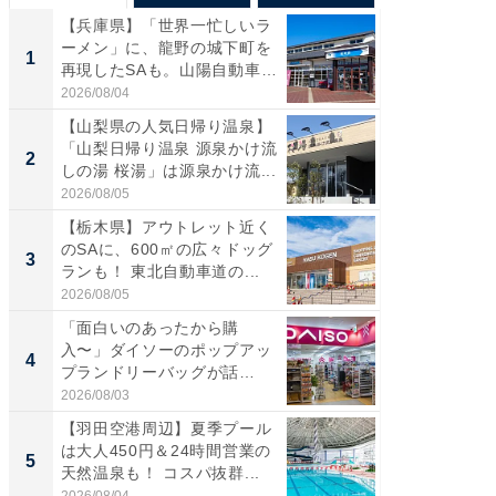
【兵庫県】「世界一忙しいラ
「気に
ーメン」に、龍野の城下町を
る〜」3
1
1
再現したSAも。山陽自動車
バー」
道...
好...
2026/08/04
2026/07/3
【山梨県の人気日帰り温泉】
【三重
「山梨日帰り温泉 源泉かけ流
「鈴鹿天
2
2
しの湯 桜湯」は源泉かけ流...
は100
2026/08/05
2026/08/0
【栃木県】アウトレット近く
「ミニオ
のSAに、600㎡の広々ドッグ
ッグ！ 
3
3
ランも！ 東北自動車道の...
ど、夏限
2026/08/05
2026/08/0
「面白いのあったから購
【埼玉
入〜」ダイソーのポップアッ
「行田天
4
4
プランドリーバッグが話
は和の
題。“さま...
が...
2026/08/03
2026/08/0
【羽田空港周辺】夏季プール
【石川
は大人450円＆24時間営業の
湯】「天
5
5
天然温泉も！ コスパ抜群...
賀ゆめ
お...