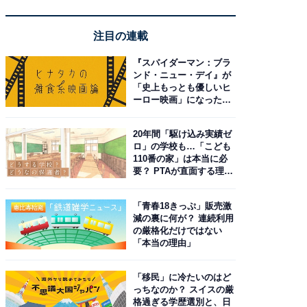
注目の連載
『スパイダーマン：ブラ
ンド・ニュー・デイ』が
「史上もっとも優しいヒ
ーロー映画」になった理
由。予習したい作品は？
20年間「駆け込み実績ゼ
ロ」の学校も…「こども
110番の家」は本当に必
要？ PTAが直面する理想
と現実
「青春18きっぷ」販売激
減の裏に何が？ 連続利用
の厳格化だけではない
「本当の理由」
「移民」に冷たいのはど
っちなのか？ スイスの厳
格過ぎる学歴選別と、日