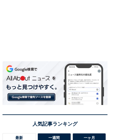
最新
一週間
一ヶ月