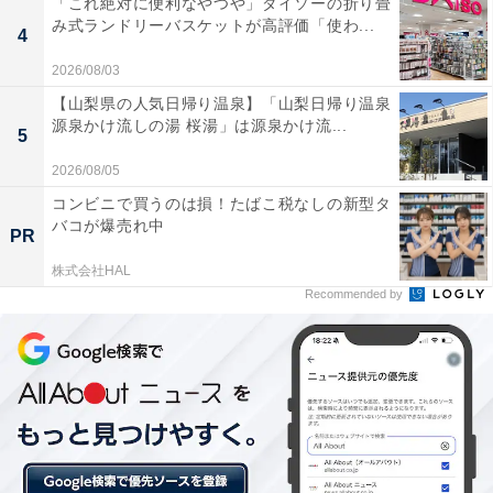
「これ絶対に便利なやつや」ダイソーの折り畳
み式ランドリーバスケットが高評価「使わ...
4
ユニクロ ユー シャツワンピース 4990円（税抜）
2026/08/03
【山梨県の人気日帰り温泉】「山梨日帰り温泉
しっかりとした手触りのコットン97％素材に適度なスト
源泉かけ流しの湯 桜湯」は源泉かけ流...
5
レッチ性がプラスされたシャツワンピース。ウエストが
2026/08/05
絞られているので、1枚で着てもサマになるのが嬉しい
ポイント。サラッと着るだけでも女性らしい雰囲気のあ
コンビニで買うのは損！たばこ税なしの新型タ
バコが爆売れ中
る長め丈なので、大人にもぴったり！
PR
株式会社HAL
写真のピンクの他にネイビー、ライトパープルとどれも
Recommended by
爽やかな3色展開。合わせるアイテム次第できれいめに
もカジュアルにも着られて、幅広いコーデが楽しめそう
なワンピースです。