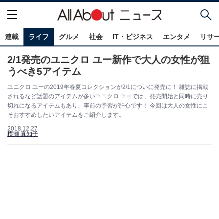
連載
ライフ
グルメ
社会
IT・ビジネス
エンタメ
リサ
2/1発売のユニクロ ユー新作で大人の女性が狙
うべき5アイテム
ユニクロ ユーの2019年春夏コレクションが2/1についに発売に！ 雑誌に掲載
されるなど話題のアイテムが多いユニクロ ユーでは、発売開始と同時に売り
切れになるアイテムもあり、事前の予習が肝心です！ 今回は大人の女性にこ
そおすすめしたいアイテムをご紹介します。
2018.12.27
横瀬 真知子