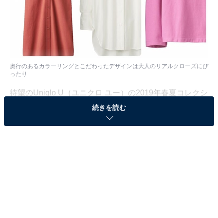
奥行のあるカラーリングとこだわったデザインは大人のリアルクローズにぴ
ったり
待望のUniqlo U（ユニクロ ユー）の2019年春夏コレクシ
ョンが、2月1日（金）より発売開始に！ ロゴデザインも
続きを読む
一新され、さらに充実したラインナップの新コレクショ
ンはどれもこれもステキで目移りしてしまいそう。なか
でも、大人の女性が狙いたいアイテムを5点ピックアッ
プしてみました。また、1月中旬に一部先行販売される
アイテムも！毎回、発売と同時に完売するアイテムもあ
るほど注目度が高いので、予習がてらチェックしてみて
下さいね。