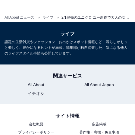
ユニクロ ユー ウルトラライトダウンジャケット 6990円 （税抜）※1月中旬
販売予定
All About ニュース
ライフ
2/1発売のユニクロ ユー新作で大人の女性が狙うべき5アイテム
ダウンと言えば保温性はピカイチですが、モコモコした
り、スポーティーなルックスがあまり好きではない、と
ライフ
いう声も。でも新作のウルトラライトダウンジャケット
話題の生活雑貨やファッション、お出かけスポット情報など、暮らしがもっ
と楽しく、豊かになるヒントが満載。編集部が独自調査した、気になる他人
は、珍しい縦キルト。生地感もマットで、モードなスタ
のライフスタイル事情も公開しています。
イリッシュさが大人の心をくすぐります。
薄手で着ぶくれせず重ね着も可能。スマートなルックス
関連サービス
に加え、耐久撥水加工や、持ち歩きに便利なポケッタブ
All About
All About Japan
ル仕様など、ユニクロならではの機能性もしっかり備わ
イチオシ
った優秀ダウンです。
サイト情報
3. 袖のひとひねりあるデザインでオシャレ度アッ
会社概要
広告掲載
プ
プライバシーポリシー
著作権・商標・免責事項