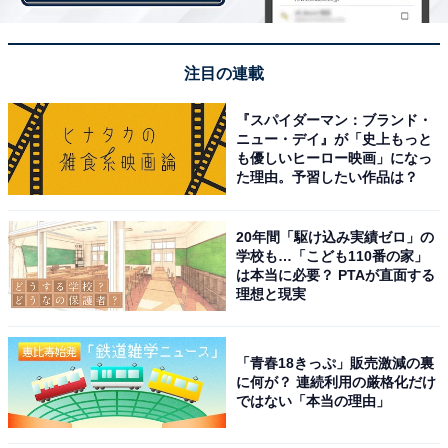
注目の連載
『スパイダーマン：ブランド・
ニュー・デイ』が「史上もっと
も優しいヒーロー映画」になっ
た理由。予習したい作品は？
20年間「駆け込み実績ゼロ」の
学校も…「こども110番の家」
は本当に必要？ PTAが直面する
理想と現実
2. レアな縦キルトがスタイリッシュなダウン
「青春18きっぷ」販売激減の裏
に何が？ 連続利用の厳格化だけ
ではない「本当の理由」