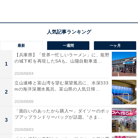
最新
一週間
一ヶ月
【兵庫県】「世界一忙しいラーメン」に、龍野
の城下町を再現したSAも。山陽自動車道...
1
2026/08/04
立山連峰と富山湾を望む展望風呂に、水深333
mの海洋深層水風呂。富山県の人気日帰...
2
2026/08/06
「面白いのあったから購入〜」ダイソーのポッ
プアップランドリーバッグが話題。“さま...
3
2026/08/03