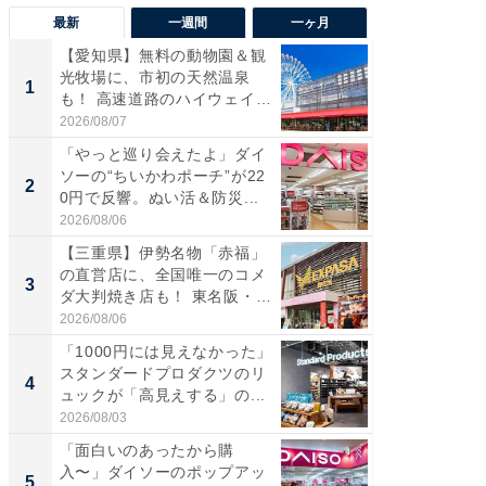
最新
一週間
一ヶ月
【愛知県】無料の動物園＆観
【兵庫
光牧場に、市初の天然温泉
ーメン
1
1
も！ 高速道路のハイウェイオ
再現した
ア...
道...
2026/08/07
2026/08/0
「やっと巡り会えたよ」ダイ
【三重
ソーの“ちいかわポーチ”が22
の直営
2
2
0円で反響。ぬい活＆防災...
ダ大判焼
伊...
2026/08/06
2026/08/0
【三重県】伊勢名物「赤福」
【千葉県
の直営店に、全国唯一のコメ
級マー
3
3
ダ大判焼き店も！ 東名阪・
ノベし
伊...
ー...
2026/08/06
2026/08/0
「1000円には見えなかった」
立山連
スタンダードプロダクツのリ
風呂に、
4
4
ュックが「高見えする」の...
層水風
帰...
2026/08/03
2026/08/0
「面白いのあったから購
「これ
入〜」ダイソーのポップアッ
ダイソ
5
5