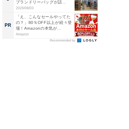
プランドリーバッグが話
リーバ
題。“さま...
わ...
2026/08/03
2026/08/0
「え、こんなセールやってた
無理な
の？」80％OFF以上が続々登
は 「
PR
PR
場！Amazonの本気が...
Amazon
森永乳業
Recommended by