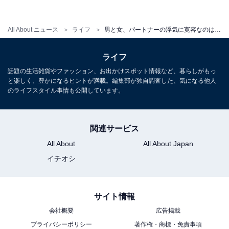
どうしても彼女を繋ぎ止めておきたいという気持ちよ
り、妻にも自由があると容認しているような口ぶりだ。
All About ニュース
ライフ
男と女、パートナーの浮気に寛容なのはどっち？
「実際、もし彼女に好きな人ができて、今までの家庭生
ライフ
活を捨ててもいいと思うなら、それは僕がどうこうでき
話題の生活雑貨やファッション、お出かけスポット情報など、暮らしがもっ
ることじゃないです。もちろん別れたくはないけれど」
と楽しく、豊かになるヒントが満載。編集部が独自調査した、気になる他人
のライフスタイル事情も公開しています。
男性は、自分の感情が先走りそうになるとき、ふっと踏
みとどまって客観的にものごとを見る癖がついているの
関連サービス
だろうか。他の男性たちに聞いても、同じように「力ず
All About
All About Japan
くでとめられるものでもない」「いくら夫婦でも妻の自
イチオシ
由を阻害はできない」などと冷静な意見が多かった。
裏を返せば、「妻は自分を見捨てないはず」という期待
サイト情報
があるのかもしれない。ただ、こうやって妻の自由を認
会社概要
広告掲載
めようとする夫たちは、おそらく妻に捨てられることは
プライバシーポリシー
著作権・商標・免責事項