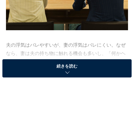
夫の浮気はバレやすいが、妻の浮気はバレにくい。なぜ
なら、妻は夫の持ち物に触れる機会も多いし、「何かヘ
ン」というカンも働きやすいが、夫は結婚生活が長くな
続きを読む
れば基本的に妻にそれほど深い関心を抱かない。
しかも日常的に妻の持ち物に触れる機会もない。それ
に、夫というものは、「ウチの妻に限って浮気などする
はずがない」と思い込んでいるのだ。それが信頼感から
なのか、妻を女として見下しているのかは定かではない
が。