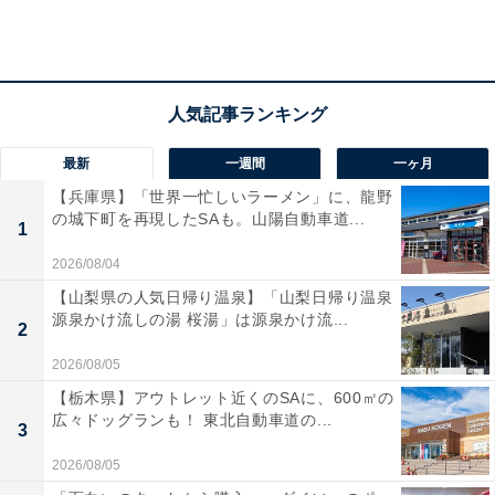
ても、何か証拠があるのではないかと自然と探ってしま
うこともある。
「私はアヤシイと思ったとき、夫の手帳、財布、スマホ
などすべてを調べました。結果、まったくうちとは縁の
最新
一週間
一ヶ月
ない場所のコンビニのレシートが出てきました。しかも
【兵庫県】「世界一忙しいラーメン」に、龍野
スイーツとか花とか、家には持ち帰ってないものを買っ
の城下町を再現したSAも。山陽自動車道...
1
ている。女に決まってるじゃないですか。レシートつき
つけてとっちめてやりました」
2026/08/04
【山梨県の人気日帰り温泉】「山梨日帰り温泉
源泉かけ流しの湯 桜湯」は源泉かけ流...
ヨシエさん（46歳）は、半年前のできごとを怒りながら
2
話してくれた。外での食事ではなく、おそらく彼女の部
2026/08/05
屋へ行ったのだろうと想像させるレシートが、妻の怒り
【栃木県】アウトレット近くのSAに、600㎡の
に火をつけた。
広々ドッグランも！ 東北自動車道の...
3
2026/08/05
「夫は部下が病欠したから心配になって行ってみた。男