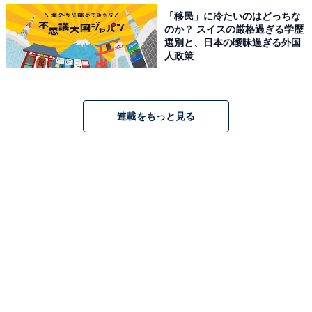
人は『昔の友だちとカラオケで徹夜しちゃった』とか
「移民」に冷たいのはどっちな
のか？ スイスの厳格過ぎる学歴
『友だちの家で飲み明かした』なんて言ってますが、も
選別と、日本の曖昧過ぎる外国
ともとそんなにお酒を飲むほうでもないし。僕の友人た
人政策
ちは、それは浮気じゃないかと心配してくれますが、ま
あ、妻も大人ですからね、疑ってもしかたがないと思っ
ています」
連載をもっと見る
疑ってもしかたがないというよりは、疑いたくないとい
う心境なのかもしれない。もし本当に浮気していたらど
うするのだろうか。
「どうするもこうするも……。どうしようもないですよ
ね。彼女がそれでも僕と一緒に暮らすならいいし、好き
になった男と一緒になるというなら、それも止めようが
ありません」