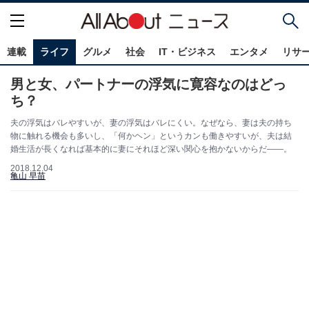
連載
ライフ
グルメ
社会
IT・ビジネス
エンタメ
リサ
男と女、パートナーの浮気に寛容なのはどっ
ち？
夫の浮気はバレやすいが、妻の浮気はバレにくい。なぜなら、妻は夫の持ち
物に触れる機会も多いし、「何かヘン」というカンも働きやすいが、夫は結
婚生活が長くなれば基本的に妻にそれほど深い関心を抱かないからだ――。
2018.12.04
亀山 早苗