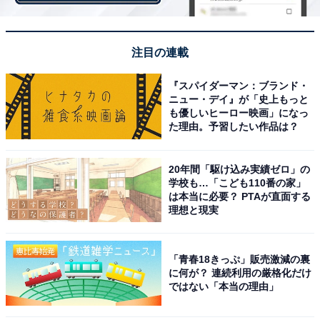
注目の連載
妻の浮気を疑ったとき
『スパイダーマン：ブランド・
ニュー・デイ』が「史上もっと
も優しいヒーロー映画」になっ
一方、男性が妻の浮気を疑ったときは、どういう反応を
た理由。予習したい作品は？
するのだろうか。そんな質問を男性たちにぶつけてみた
のだが、ほとんどの男性が「反応しない」という返事。
20年間「駆け込み実績ゼロ」の
そもそも疑わないのだから反応のしようもないのだろ
学校も…「こども110番の家」
う。
は本当に必要？ PTAが直面する
理想と現実
最近、妻の帰りがやたらと遅いというコウイチさん（49
歳）。共働きで子育てをおこなってきたが、そのひとり
「青春18きっぷ」販売激減の裏
息子も大学生になった。
に何が？ 連続利用の厳格化だけ
ではない「本当の理由」
「特に金曜の夜なんて外泊することもあるんですよ。本