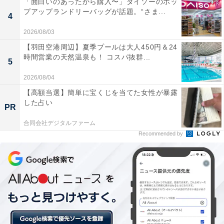
「面白いのあったから購入〜」ダイソーのポッ
だよと言い張って、認めてはいないんですけどね。年賀
プアップランドリーバッグが話題。“さま...
4
状などを調べてみたら、そこのコンビニの近くに部下の
2026/08/03
女性が住んでいることがわかった。さらにとっちめた
【羽田空港周辺】夏季プールは大人450円＆24
ら、とうとう泣いて土下座です」
時間営業の天然温泉も！ コスパ抜群...
5
真実を知りたい。自分を蚊帳の外に置かれたくない。女
2026/08/04
性はそんな意識が働くのだろうか。
【高額当選】簡単に宝くじを当てた女性が暴露
した占い
PR
合同会社デジタルファーム
Recommended by