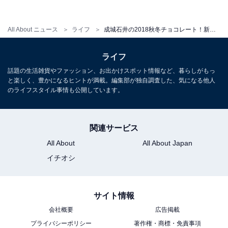
All About ニュース
ライフ
成城石井の2018秋冬チョコレート！新作の板チョコ食べ比べ
ライフ
話題の生活雑貨やファッション、お出かけスポット情報など、暮らしがもっ
と楽しく、豊かになるヒントが満載。編集部が独自調査した、気になる他人
のライフスタイル事情も公開しています。
関連サービス
All About
All About Japan
イチオシ
ピュア社のトリュフ。左より、「ミルクキャラメル」、「ミルクココナッ
ツ」、「ラズベリー＆チーズケーキフレーバー」（96g・各税抜890円）。
トッピングのラズベリーやココナッツのカリカリとした食感が楽しい。
サイト情報
こちらも2018年より新登場のチョコレートで、2007年に
会社概要
広告掲載
ラトビアで創業したピュア社の商品。ベルギー産のチョ
プライバシーポリシー
著作権・商標・免責事項