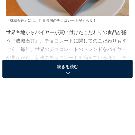
「成城石井」には、世界各国のチョコレートがずらり！
世界各地からバイヤーが買い付けたこだわりの食品が揃
う『成城石井』。チョコレートに関してのこだわりもす
ごく、毎年、世界のチョコレートのトレンドをバイヤー
が見ながら、新作のチョコレートを揃えているほど。そ
の数はなんと最大で約400種類！ うち約半数が、成城石
続きを読む
井が自社輸入しているチョコレートだというから驚き
だ。
そんな「成城石井」のチョコレートの仕入れのこだわり
を、少しだけ紹介しよう。チョコレートの仕入れは、毎
年1回、ドイツのケルンで開催される世界最大の菓子見
本市「ISM ケルン国際菓子専門見本市」から始まる。東
京ドーム2.2個分の会場に世界68ヵ国・1649ものブース