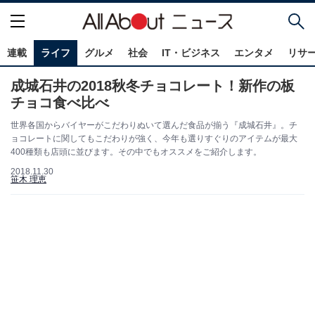
連載
ライフ
グルメ
社会
IT・ビジネス
エンタメ
リサ
成城石井の2018秋冬チョコレート！新作の板
チョコ食べ比べ
世界各国からバイヤーがこだわりぬいて選んだ食品が揃う『成城石井』。チ
ョコレートに関してもこだわりが強く、今年も選りすぐりのアイテムが最大
400種類も店頭に並びます。その中でもオススメをご紹介します。
2018.11.30
笹木 理恵