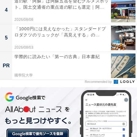
道の駅「阿蘇」は阿蘇五岳を望むグルメスポッ
ト。国土交通省の重点道の駅にも選定｜阿...
4
2026/08/08
「1000円には見えなかった」スタンダードプ
ロダクツのリュックが「高見えする」の...
5
2026/08/03
学際的に読みたい「第一の古典」日本書紀
PR
國學院大學
Recommended by
「成城石井 シングルオリジンチョコレート」（各税抜499円）。1枚100g
なので、たっぷり楽しめる
11月10日に発売されたのが、シングルオリジン（単一産