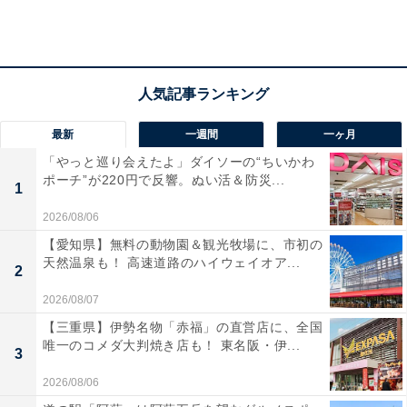
最新
一週間
一ヶ月
「やっと巡り会えたよ」ダイソーの“ちいかわ
ポーチ”が220円で反響。ぬい活＆防災...
1
2026/08/06
【愛知県】無料の動物園＆観光牧場に、市初の
天然温泉も！ 高速道路のハイウェイオア...
2
2026/08/07
【三重県】伊勢名物「赤福」の直営店に、全国
唯一のコメダ大判焼き店も！ 東名阪・伊...
3
成城石井初！「シングルオリジンチョコレート」
シリーズがお目見え
2026/08/06