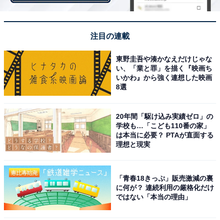
地のカカオ豆）にこだわった板チョコ「成城石井 シン
グルオリジンチョコレート」シリーズ。バイヤーが産地
を厳選した「ウガンダ（カカオ分80％）」、「エクアド
注目の連載
ル（カカオ分71％）」、「ペルー（64％）」、「マダガ
スカル（31％）」の4種類を揃えている。それぞれのカ
東野圭吾や湊かなえだけじゃな
い、「業と罪」を描く『映画ち
カオの特徴を生かしながら、お値段は1枚100gで499円！
いかわ』から強く連想した映画
自社輸入の強みを発揮し、圧倒的なコストパフォーマン
8選
スを実現している。
20年間「駆け込み実績ゼロ」の
一般的には食べにくいことが多いカカオの80％のチョコ
学校も…「こども110番の家」
は本当に必要？ PTAが直面する
レートも、苦みだけでなく芳醇なアロマとともに楽しめ
理想と現実
るため、食べやすいのが特徴。スモーキーな香りと酸味
が特徴的な「エクアドル」、華やかなアロマの「ペル
「青春18きっぷ」販売激減の裏
ー」など、それぞれ個性が際立っているので、ぜひ食べ
に何が？ 連続利用の厳格化だけ
比べてお気に入りをみつけてもらいたい。
ではない「本当の理由」