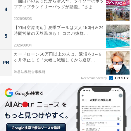
「面白いのあったから購入〜」ダイソーのポッ
り、あえて大きめサイズを選んで袖を少しロールアップ
プアップランドリーバッグが話題。“さま...
4
すると、よりふんわり感が増して可愛い！ 定番のスウェ
2026/08/03
ットより女性らしく着こなせるのがこのモックネックス
【羽田空港周辺】夏季プールは大人450円＆24
ウェットです。
時間営業の天然温泉も！ コスパ抜群...
5
2026/08/04
部屋着感の出ないオシャレなスウェットは着心地もよ
カードローン50万円以上の人は、返済を3～6
く、重宝すること間違いなし。着丈が短めでどんなボト
ヶ月停止して『大幅に減額してから返済...
PR
ムスともバランスが取りやすいので、着回しも効きま
す。気の利いたデザインながら990円というプチプラさ
渋谷法務総合事務所
Recommended by
は見逃せません！