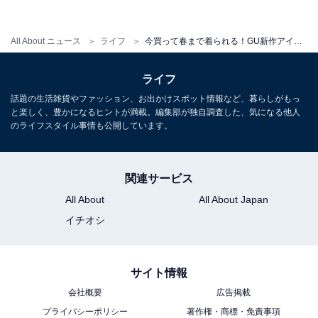
今年トレンドのレギンスを合わせても、ソックスやタイ
ツ＆スニーカーでコーデしても今年らしくまとまるVネ
All About ニュース
ライフ
今買って春まで着られる！GU新作アイテム3選
ックニットワンピース。膝が隠れる長め丈なので、どん
な着こなしをしても若い感じにならないのが、大人の女
ライフ
性が買いなポイント。ベーシックなベージュ、ネイビー
話題の生活雑貨やファッション、お出かけスポット情報など、暮らしがもっ
と、パステル系グリーンの爽やかなカラーが揃います。
と楽しく、豊かになるヒントが満載。編集部が独自調査した、気になる他人
のライフスタイル事情も公開しています。
柔らかな素材ですが、体にぴったりし過ぎないシルエッ
トなのでリラックスして着られます。重ね着もしやす
関連サービス
く、ジャケットからコートまでアウターも選ばないの
All About
All About Japan
で、春先まで楽しめるニットワンピです。
イチオシ
裏起毛、ハリのある素材、Vネックでスッキリ見え
サイト情報
る
会社概要
広告掲載
プライバシーポリシー
著作権・商標・免責事項