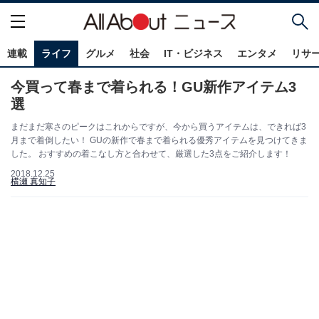
連載
ライフ
グルメ
社会
IT・ビジネス
エンタメ
リサ
今買って春まで着られる！GU新作アイテム3
選
まだまだ寒さのピークはこれからですが、今から買うアイテムは、できれば3
月まで着倒したい！ GUの新作で春まで着られる優秀アイテムを見つけてきま
した。 おすすめの着こなし方と合わせて、厳選した3点をご紹介します！
2018.12.25
横瀬 真知子