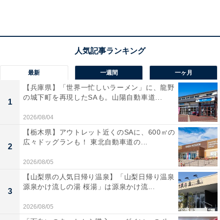
最新
一週間
一ヶ月
【兵庫県】「世界一忙しいラーメン」に、龍野
の城下町を再現したSAも。山陽自動車道...
1
GU モックネックスウェット 990円（税抜）
2026/08/04
今年はスウェットの当たり年！ トレンドアイテムなので
【栃木県】アウトレット近くのSAに、600㎡の
いろんなブランドから発売されていますが、なかでも大
広々ドッグランも！ 東北自動車道の...
2
人の女性にぜひおすすめしたいのが、GU新作のモックネ
ックスウェットです。
2026/08/05
【山梨県の人気日帰り温泉】「山梨日帰り温泉
源泉かけ流しの湯 桜湯」は源泉かけ流...
肩がドロップショルダーでナチュラルに落ちつつ、ボリ
3
ュームのある袖が手首のリブできゅっと締まっているの
2026/08/05
で、メリハリのあるシルエット。フロントをインした