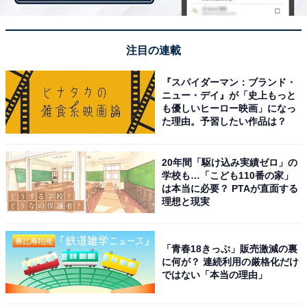
注目の連載
『スパイダーマン：ブランド・
ニュー・デイ』が「史上もっと
も優しいヒーロー映画」になっ
た理由。予習したい作品は？
レギンスと重ねて旬コーデも！ 長め丈が嬉しいニ
20年間「駆け込み実績ゼロ」の
ットワンピ
学校も…「こども110番の家」
は本当に必要？ PTAが直面する
理想と現実
「青春18きっぷ」販売激減の裏
に何が？ 連続利用の厳格化だけ
ではない「本当の理由」