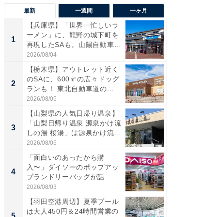
最新
一週間
一ヶ月
【兵庫県】「世界一忙しいラ
「気に
ーメン」に、龍野の城下町を
る〜」3
1
1
再現したSAも。山陽自動車
バー」
道...
好...
2026/08/04
2026/07/3
【栃木県】アウトレット近く
【三重
のSAに、600㎡の広々ドッグ
「鈴鹿天
2
2
ランも！ 東北自動車道の...
は100
2026/08/05
2026/08/0
【山梨県の人気日帰り温泉】
「ミニオ
「山梨日帰り温泉 源泉かけ流
ッグ！ 
3
3
しの湯 桜湯」は源泉かけ流...
ど、夏限
2026/08/05
2026/08/0
「面白いのあったから購
【埼玉
入〜」ダイソーのポップアッ
「行田天
4
4
プランドリーバッグが話
は和の
題。“さま...
が...
2026/08/03
2026/08/0
【羽田空港周辺】夏季プール
【石川
は大人450円＆24時間営業の
湯】「天
5
5