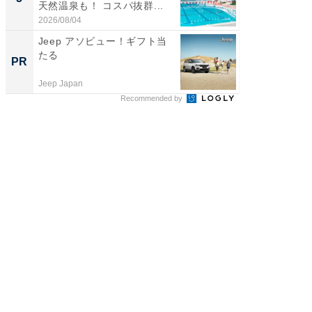
天然温泉も！ コスパ抜群...
賀ゆめ
お...
2026/08/04
2026/08/0
Jeep アソビュー！ギフト当
【DM発
たる
を抑え
PR
PR
ール便
Jeep Japan
チクタク
Recommended by