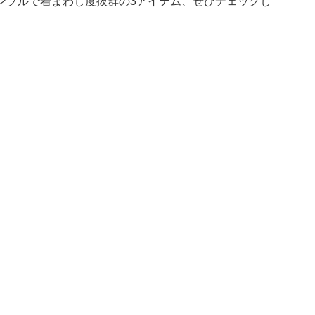
ンプルで着まわし度抜群の3アイテム、ぜひチェックし