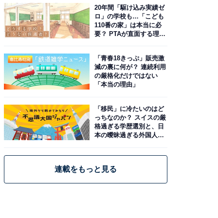
20年間「駆け込み実績ゼ
ロ」の学校も…「こども
110番の家」は本当に必
要？ PTAが直面する理想
と現実
「青春18きっぷ」販売激
減の裏に何が？ 連続利用
の厳格化だけではない
「本当の理由」
「移民」に冷たいのはど
っちなのか？ スイスの厳
格過ぎる学歴選別と、日
本の曖昧過ぎる外国人政
策
連載をもっと見る