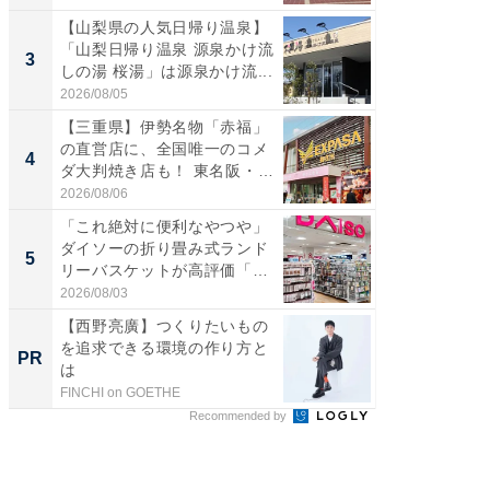
【山梨県の人気日帰り温泉】
「ミニオ
「山梨日帰り温泉 源泉かけ流
ッグ！ 
3
3
しの湯 桜湯」は源泉かけ流...
ど、夏限
2026/08/05
2026/08/0
【三重県】伊勢名物「赤福」
【埼玉
の直営店に、全国唯一のコメ
「行田天
4
4
ダ大判焼き店も！ 東名阪・
は和の
伊...
が...
2026/08/06
2026/08/0
「これ絶対に便利なやつや」
【石川
ダイソーの折り畳み式ランド
湯】「天
5
5
リーバスケットが高評価「使
賀ゆめ
わ...
お...
2026/08/03
2026/08/0
【西野亮廣】つくりたいもの
シェア別荘
を追求できる環境の作り方と
wners
PR
PR
は
FINCHI on GOETHE
COCO VIL
Recommended by