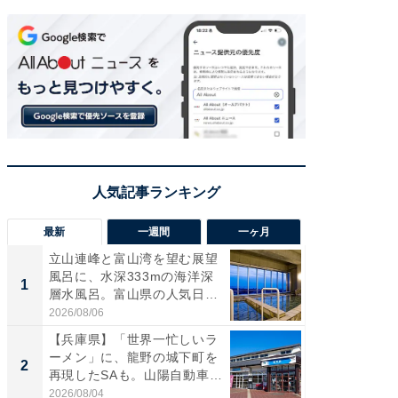
最新
一週間
一ヶ月
立山連峰と富山湾を望む展望
【兵庫
風呂に、水深333mの海洋深
ーメン
1
1
層水風呂。富山県の人気日
再現した
帰...
道...
2026/08/06
2026/08/0
【兵庫県】「世界一忙しいラ
【三重
ーメン」に、龍野の城下町を
「鈴鹿天
2
2
再現したSAも。山陽自動車
は100
道...
2026/08/04
2026/08/0