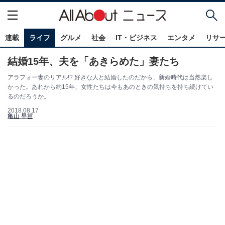
連載
ライフ
グルメ
社会
IT・ビジネス
エンタメ
リサ
結婚15年、夫を「あきらめた」妻たち
アラフォー妻のリアル!? 好きな人と結婚したのだから、新婚時代は当然楽し
かった。あれから約15年、女性たちは今もあのときの気持ちを持ち続けてい
るのだろうか。
2018.08.17
亀山 早苗