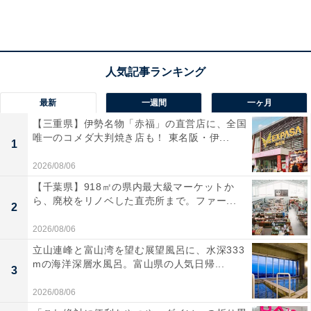
見るとため息が出ますね」
アキコさん（43歳）はそう話す。結婚してちょうど15
年。14歳と13歳、年子のふたりを育てながら彼女が仕事
を辞めずにすんだのは、実家が近かったから。子どもた
最新
一週間
一ヶ月
ちは今でも自分たち両親より祖父母に愛情を感じている
【三重県】伊勢名物「赤福」の直営店に、全国
ように見えるという。
唯一のコメダ大判焼き店も！ 東名阪・伊...
1
「夫がもっと積極的に家庭に関わる……というか、ここ
2026/08/06
は自分たち夫婦の家庭なんだという気持ちを強くもって
【千葉県】918㎡の県内最大級マーケットか
ら、廃校をリノベした直売所まで。ファー...
くれれば、親に頼る部分も少なくてすんだと思う。何度
2
も働きかけたし、いろいろ提案もしたけど、夫はいつも
2026/08/06
最後は『任せるよ』と逃げていく。表面上は穏やかな関
立山連峰と富山湾を望む展望風呂に、水深333
係になっていますが、それは私が夫をあきらめたから」
mの海洋深層水風呂。富山県の人気日帰...
3
2026/08/06
夫をあきらめる、というのは強い言葉だ。だがあきらめ