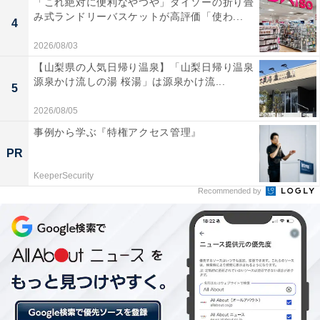
「これ絶対に便利なやつや」ダイソーの折り畳
られた夫のほうは、案外気楽そうに見えるというから、
み式ランドリーバスケットが高評価「使わ...
4
「結婚」って何だろうと思わされる。
2026/08/03
【山梨県の人気日帰り温泉】「山梨日帰り温泉
源泉かけ流しの湯 桜湯」は源泉かけ流...
5
2026/08/05
事例から学ぶ『特権アクセス管理』
PR
KeeperSecurity
Recommended by
この先何があるかわからない