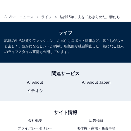
涯仲良く連れ添っていくと言葉で言うのは簡単だが、実
践するのはむずかしい。
All About ニュース
ライフ
結婚15年、夫を「あきらめた」妻たち
ライフ
話題の生活雑貨やファッション、お出かけスポット情報など、暮らしがもっ
と楽しく、豊かになるヒントが満載。編集部が独自調査した、気になる他人
のライフスタイル事情も公開しています。
関連サービス
All About
All About Japan
イチオシ
サイト情報
会社概要
広告掲載
プライバシーポリシー
著作権・商標・免責事項