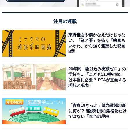
「一応、墓場まで一緒にと思って結婚したけど、今はこ
の先、何があるかわからないなと思い始めています」
注目の連載
東野圭吾や湊かなえだけじゃな
ミキさん（40歳）は結婚13年。10歳のひとり娘がひとり
い、「業と罪」を描く『映画ち
いる。子どもが病弱だったため、一時期は専業主婦だっ
いかわ』から強く連想した映画
8選
た。その後、再就職を果たしたが、夫は彼女がいまだに
専業主婦であるかのように振る舞うという。
20年間「駆け込み実績ゼロ」の
学校も…「こども110番の家」
「家事も子どものことも完全にワンオペ状態です。それ
は本当に必要？ PTAが直面する
理想と現実
どころか夫は自分のことさえしなくなってる。結婚当初
はクリーニング屋さんにも自分で行っていたし、靴だっ
て自分で磨いていたのに。専業主婦時代に私がやってし
「青春18きっぷ」販売激減の裏
まったのがいけないんですが、状況が変わったのだから
に何が？ 連続利用の厳格化だけ
ではない「本当の理由」
自分でやってほしいと言ってもやらない。日頃のストレ
スが積もって、あるとき、『私はあなたの母親じゃな