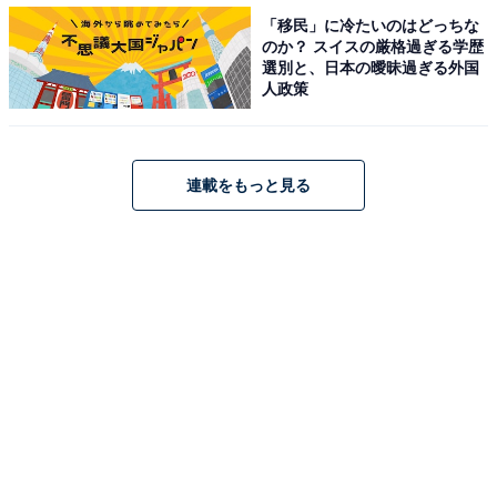
い！』とキレちゃったんですよね。そこから夫が私に対
「移民」に冷たいのはどっちな
のか？ スイスの厳格過ぎる学歴
してやたらとビビるようになって……。ちゃんと話し合
選別と、日本の曖昧過ぎる外国
おうと言っているんですが、夫は仕事が忙しいと逃げて
人政策
ばかり」
最近、ミキさんの頭の中には「離婚」の二文字が浮かぶ
連載をもっと見る
ようになっている。離婚しても経済的にやっていけるか
どうかをシミュレーションすることもあるという。
「実際に離婚となると、いろいろ煩雑なことがあるから
踏み切れませんが、子どもが大学生にでもなれば別れて
もいいかもなあと考えています」
結婚生活も長くなれば、いろいろなことが起こる。じわ
じわとワインの澱のようにストレスがたまってもいく。
どこかでリセットと考えたくもなるのかもしれない。生