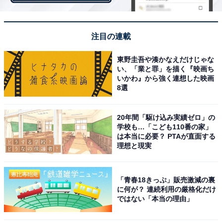
処理することでひとつの球体画像にするもの。撮影した
写真は、スマホまたはPCにて専用アプリを使って閲覧す
る。
注目の連載
東野圭吾や湊かなえだけじゃな
い、「業と罪」を描く『映画ち
いかわ』から強く連想した映画
8選
20年間「駆け込み実績ゼロ」の
学校も…「こども110番の家」
は本当に必要？ PTAが直面する
理想と現実
「青春18きっぷ」販売激減の裏
に何が？ 連続利用の厳格化だけ
ではない「本当の理由」