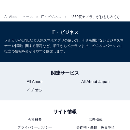
る
球体画像のおもしろい点は、画像を回して好きなところ
All About ニュース
IT・ビジネス
「360度カメラ」がおもしろくなってきた
を見ることができる点だ。専用アプリの画面上で画像を
動かすことで、これまでの写真では見られなかった画像
IT・ビジネス
を作ることができる。
メルカリやLINEなど人気スマホアプリの使い方、今さら聞けないビジネスマ
ナーや転職に関する話題など、若手からベテランまで、ビジネスパーソンに
役立つ情報を分かりやすく解説します。
被写体の一部分をクローズアップして見ることもできる
し、レンズと同じ目線で画像をくるくると回せば、パノ
関連サービス
ラマ写真のように360度被写体を見渡すことができ、さ
らには、作例①の写真のように、レンズを中心に下から
All About
All About Japan
空を見上げるような円球の画像や、反対に、作例②のよ
イチオシ
うに、レンズを中心に上から地面を俯瞰するような円球
の画像を表示することもできる。
サイト情報
会社概要
広告掲載
プライバシーポリシー
著作権・商標・免責事項