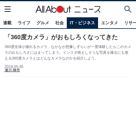
連載
ライフ
グルメ
社会
IT・ビジネス
エンタメ
リサ
「360度カメラ」がおもしろくなってきた
360度全体が撮れるカメラ、なかなか想像しずらいが一度体験したらこのカメ
ラのおもしろさにはまってしまう。インスタ映えしそうな写真を撮るにも使
える360度カメラとはどんなカメラなのかを紹介しよう。
2018.05.30
瀬川 陣市