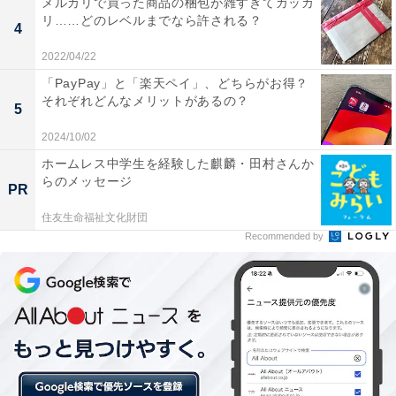
メルカリで買った商品の梱包が雑すぎてガッカ
リ……どのレベルまでなら許される？
4
2022/04/22
「PayPay」と「楽天ペイ」、どちらがお得？
それぞれどんなメリットがあるの？
5
2024/10/02
ホームレス中学生を経験した麒麟・田村さんか
らのメッセージ
PR
住友生命福祉文化財団
Recommended by
くるくる回して見る画像が楽しい
360度カメラは、2つの魚眼レンズで撮影した画像を自動