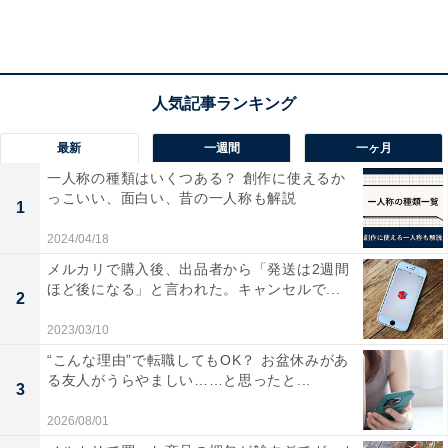
「Insta360」という機種。Insta360の大きな特徴はカメ
ラ単体としても撮影できるが、スマホに取り付けて撮る
ことも可能な点。THETAもInsta360も専用アプリを使い
スマホで遠隔撮影ができるが、直接カメラを取り付ける
ことができるのはInsta360になる。
最新
一週間
一ヶ月
一人称の種類はいくつある？ 創作に使えるか
THETAもバージョンアップを重ねてスペックも改善され
っこいい、面白い、昔の一人称も解説
1
てきた。またInsta360のように複数のメーカーからも機
2024/04/18
種が出ることで選択肢も増えてきて、まさにこれから
メルカリで購入後、出品者から「発送は2週間
360度カメラがアクションカメラの一角を担うカメラに
ほど後になる」と言われた。キャンセルで...
2
なってきているようだ。
2023/03/10
“こんな理由”で転職してもOK？ お盆休みがあ
360度カメラは使い方を工夫することでオリジナル性が
る友人がうらやましい……と思ったと...
3
高い画像や動画を撮ることができる。これからいろんな
2026/08/01
場面で使っていきたいカメラだ。