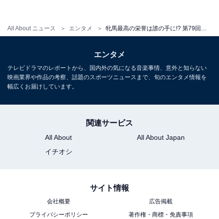
All About ニュース
エンタメ
牝馬最高の栄誉は誰の手に!? 第79回オークス出走予定馬をチェック！
エンタメ
テレビドラマのレポートから、国内外の気になる音楽事情、意外と知らない
映画業界や作品の考察、話題のスポーツニュースまで、旬のエンタメ情報を
幅広くお届けしています。
関連サービス
オークス注目馬その2：ラッキーライラック
All About
All About Japan
イチオシ
捲土重来を期す2歳女王。牡馬3冠を達成したオルフェー
ヴル産駒の代表格として3歳牝馬戦線をリードしていま
したが、桜花賞では初対戦となったアーモンドアイに並
サイト情報
ぶ間もなく差されまさかの2着。親子3冠制覇が霧散して
会社概要
広告掲載
しまいました。
プライバシーポリシー
著作権・商標・免責事項