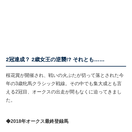
2冠達成？ 2歳女王の逆襲!? それとも……
桜花賞が開催され、戦いの火ぶたが切って落とされた今
年の3歳牝馬クラシック戦線。その中でも集大成とも言
える2冠目、オークスの出走が間もなくに迫ってきまし
た。
◆2018年オークス最終登録馬