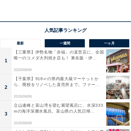
ゴージャスランチ
18年スイートピーS3着
抽選対象
シスターフラッグ
17年2歳新馬
抽選対象
牝馬クラシック第1弾の桜花賞が1600mに対し、オーク
最新
一週間
一ヶ月
スは2400mと800mも一気に距離が延びるという過酷な
【三重県】伊勢名物「赤福」の直営店に、全国
舞台。3歳牝馬の限定重賞では最も長距離のレースのた
唯一のコメダ大判焼き店も！ 東名阪・伊...
1
め、何よりもスタミナが求められ、そして真の強さが問
2026/08/06
われる一戦となります。
【千葉県】918㎡の県内最大級マーケットか
ら、廃校をリノベした直売所まで。ファー...
2
実際、過去10年の勝ち馬を振り返るとその後にG1レース
2026/08/06
を制した馬は5頭。ブエナビスタやジェンティルドンナ
立山連峰と富山湾を望む展望風呂に、水深333
mの海洋深層水風呂。富山県の人気日帰...
はオークスが開催される東京2400mで無類の強さを誇
3
り、ともに牡馬に混じってジャパンCを制しています。
2026/08/06
オークスの勝ち馬は同世代の牝馬戦線だけでなく、その