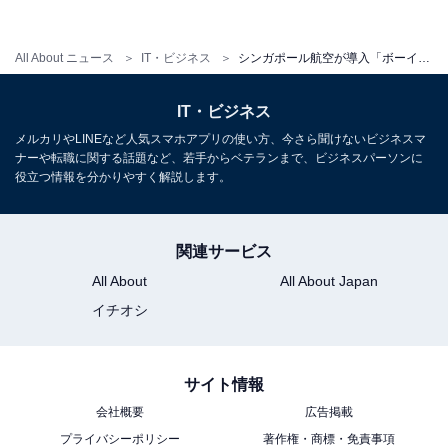
All About ニュース
IT・ビジネス
シンガポール航空が導入「ボーイング787-10」とは？大阪で世界初就航
IT・ビジネス
メルカリやLINEなど人気スマホアプリの使い方、今さら聞けないビジネスマ
ナーや転職に関する話題など、若手からベテランまで、ビジネスパーソンに
役立つ情報を分かりやすく解説します。
関連サービス
All About
All About Japan
イチオシ
シンガポール航空の新ビジネスクラス。シートはフルフラットベッドに / 筆
者撮影
サイト情報
中央2席の真ん中にある仕切りはカップル、1人旅などで
会社概要
広告掲載
ニーズに合わせて自由に調整ができる。18インチの大き
プライバシーポリシー
著作権・商標・免責事項