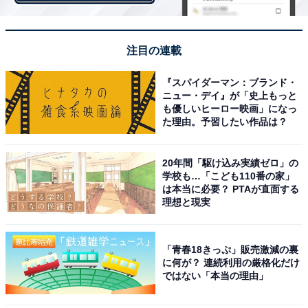
注目の連載
『スパイダーマン：ブランド・
ニュー・デイ』が「史上もっと
も優しいヒーロー映画」になっ
た理由。予習したい作品は？
ビジネスクラスはフルフラット、エコノミークラ
20年間「駆け込み実績ゼロ」の
学校も…「こども110番の家」
スも快適性アップ
は本当に必要？ PTAが直面する
理想と現実
「青春18きっぷ」販売激減の裏
に何が？ 連続利用の厳格化だけ
ではない「本当の理由」