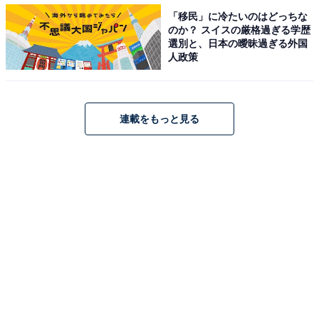
「移民」に冷たいのはどっちな
のか？ スイスの厳格過ぎる学歴
選別と、日本の曖昧過ぎる外国
人政策
連載をもっと見る
シンガポール航空は787-10型機の投入に合わせて機内プロダクツも刷新 / 筆
者撮影
まず、ビジネスクラスは、従来運航されていたエアバス
A330型機ではシート配列が2-2-2だったが、最新「787-
10」型機では1-2-1のスタッガード配列に変わり、全席か
ら通路へのアクセスが可能に。中距離路線ながら76イン
チのフルフラットベッドで寝転がって休むことができ、
座席幅も収納可能なアームレストと合わせて26インチと
広めだ。