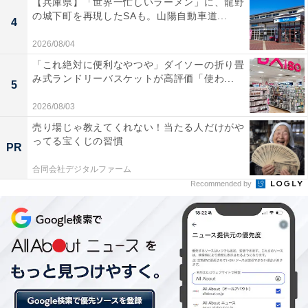
燃料効率性にも優れていることなどが特徴だ。
【兵庫県】「世界一忙しいラーメン」に、龍野
の城下町を再現したSAも。山陽自動車道...
4
2026/08/04
この787-10は2018年3月25日、アメリカ・サウスカロラ
「これ絶対に便利なやつや」ダイソーの折り畳
イナ州のノースチャールストン工場で、製造元のボーイ
み式ランドリーバスケットが高評価「使わ...
5
ングからシンガポール航空に初納入された。
2026/08/03
売り場じゃ教えてくれない！当たる人だけがや
シンガポール航空の787-10は、ビジネスクラス36席とエ
ってる宝くじの習慣
PR
コノミークラス301席の2クラス制337席。今回の787-10
合同会社デジタルファーム
導入に合わせ、機内プロダクトを刷新した。全席で機内
Recommended by
Wi-Fiも利用できる。