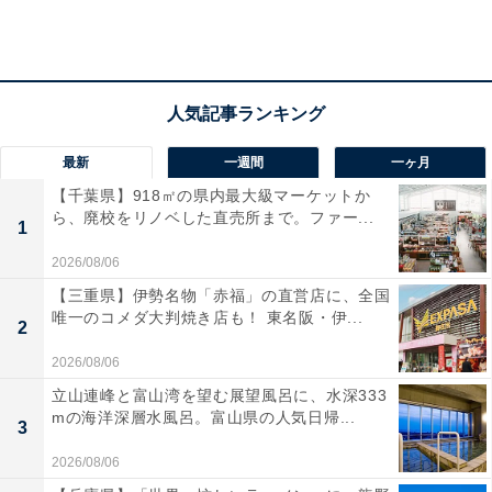
最新
一週間
一ヶ月
【千葉県】918㎡の県内最大級マーケットか
ら、廃校をリノベした直売所まで。ファー...
1
2026/08/06
【三重県】伊勢名物「赤福」の直営店に、全国
唯一のコメダ大判焼き店も！ 東名阪・伊...
2
シンガポールから関西空港に到着したSQ618便 / 筆者撮影
2026/08/06
787-10は、3機種ある787シリーズで他の787-8、787-9と
立山連峰と富山湾を望む展望風呂に、水深333
比べると、機体の胴体部分が最も長い。全長68.3mで
mの海洋深層水風呂。富山県の人気日帰...
3
787-9より5.5m延長され、座席供給量が18%（約40名
分）増加、他のモデル同様に長距離線の運航が可能で、
2026/08/06