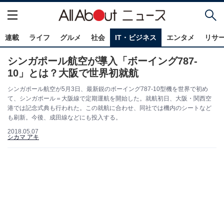
連載
ライフ
グルメ
社会
IT・ビジネス
エンタメ
リサ
シンガポール航空が導入「ボーイング787-
10」とは？大阪で世界初就航
シンガポール航空が5月3日、最新鋭のボーイング787-10型機を世界で初め
て、シンガポール＝大阪線で定期運航を開始した。就航初日、大阪・関西空
港では記念式典も行われた。この就航に合わせ、同社では機内のシートなど
も刷新。今後、成田線などにも投入する。
2018.05.07
シカマ アキ