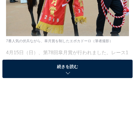
7番人気の伏兵ながら、皐月賞を制したエポカドーロ（筆者撮影）
4月15日（日）、第78回皐月賞が行われました。レース1
週前にダントツ人気が想定されていたダノンプレミアム
続きを読む
が右前脚の挫跖（ざせき）による調整不足を理由に回避
したことで、今年の皐月賞は1強ムードから一転して混
戦模様に。そもそも過去2年とも6番人気以下の馬が制し
ていることから、今年も荒れるのでは？とファンの興味
を誘う結果になりました。
加えて、レース前日の土曜日から天候は崩れ、降りしき
る雨で馬場状態は悪化。レース自体は稍重での開催とな