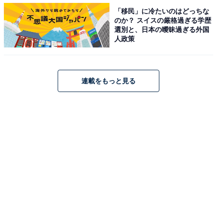
レースはスタートからアイトーン、ジェネラーレウー
「移民」に冷たいのはどっちな
ノ、ジュンヴァルロ の3頭が後続を大きく突き放すとい
のか？ スイスの厳格過ぎる学歴
う意外な展開。これに対して1番人気を争った2頭は10番
選別と、日本の曖昧過ぎる外国
人政策
手以下の位置取りに。「この2頭を見ながら」という形
で3番人気のキタノコマンドールも待機する状態でし
た。
連載をもっと見る
確かに1000mの通過ラップは59秒2と速いものでした
が、位置取りはあまりにも後ろ過ぎ。いくら末脚が切れ
る馬とはいえ、直線が短く、小回りコースの中山ではさ
すがに無理がありました。そして普段なら早めに動いて
位置を上げていくミルコ・デムーロ騎乗のキタノコマン
ドールでさえも4コーナーを15番手で通過するほど。乱
ペースに翻弄され、動くに動けなかった様子がよくわか
ります。