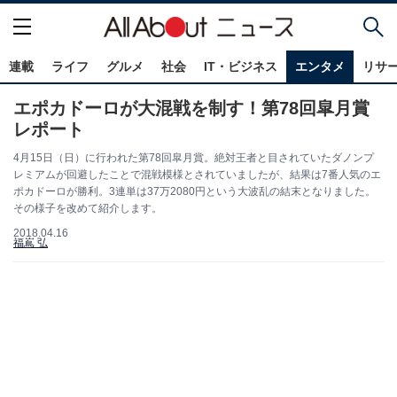
連載
ライフ
グルメ
社会
IT・ビジネス
エンタメ
リサ
エポカドーロが大混戦を制す！第78回皐月賞
レポート
4月15日（日）に行われた第78回皐月賞。絶対王者と目されていたダノンプ
レミアムが回避したことで混戦模様とされていましたが、結果は7番人気のエ
ポカドーロが勝利。3連単は37万2080円という大波乱の結末となりました。
その様子を改めて紹介します。
2018.04.16
福嶌 弘