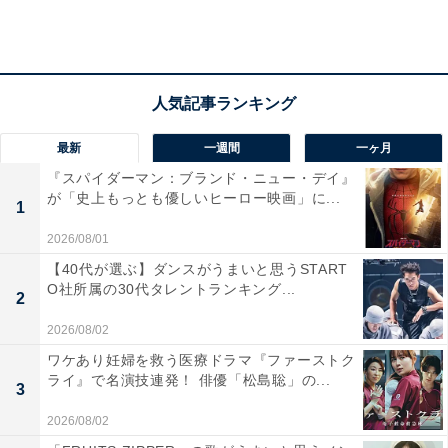
乱ペースに翻弄され、動けなかった人気馬たち
最新
一週間
一ヶ月
『スパイダーマン：ブランド・ニュー・デイ』
絶対王者ダノンプレミアムが回避したことで、今年の皐
が「史上もっとも優しいヒーロー映画」に...
1
月賞は軸となる馬が不在に。空いた1番人気の座を争っ
たのは、弥生賞で2着に入ったワグネリアンと、スプリ
2026/08/01
ングSを制したステルヴィオでした。
【40代が選ぶ】ダンスがうまいと思うSTART
O社所属の30代タレントランキング...
2
2026/08/02
ワケあり妊婦を救う医療ドラマ『ファーストク
ライ』で名演技連発！ 俳優「松島聡」の...
3
2026/08/02