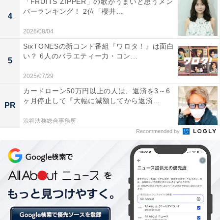
「FRUITS ZIPPER」の歌がうまいと思うメン
バーランキング！ 2位「櫻井...
4
2026/08/04
SixTONESの新コント番組『ワロタ！』は面白
い？ 6人のバラエティー力・コン...
5
2025/07/29
カードローン50万円以上の人は、返済を3～6
ヶ月停止して『大幅に減額してから返済...
PR
ワグネリアンは1番人気に支持されるも、直線で伸びあぐね7着止まり（筆
者撮影）
渋谷法務総合事務所
Recommended by