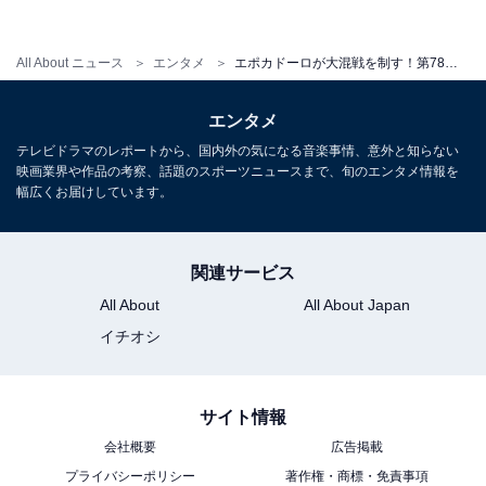
結果、上がり3ハロン最速タイムを記録したステルヴィ
All About ニュース
エンタメ
エポカドーロが大混戦を制す！第78回皐月賞レポート
オ、キタノコマンドールはそれぞれ4着、5着の掲示板入
りが精いっぱい。最終的な1番人気に支持されたワグネ
エンタメ
リアンに至っては7着に惨敗するなど、持ち味を全く生
テレビドラマのレポートから、国内外の気になる音楽事情、意外と知らない
かせぬままレースを終えてしまいました。
映画業界や作品の考察、話題のスポーツニュースまで、旬のエンタメ情報を
幅広くお届けしています。
関連サービス
All About
All About Japan
イチオシ
サイト情報
会社概要
広告掲載
プライバシーポリシー
著作権・商標・免責事項