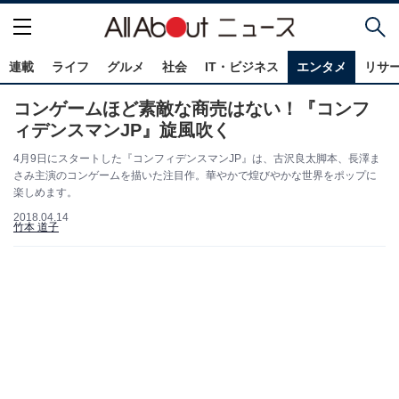
連載
ライフ
グルメ
社会
IT・ビジネス
エンタメ
リサ
コンゲームほど素敵な商売はない！『コンフ
ィデンスマンJP』旋風吹く
4月9日にスタートした『コンフィデンスマンJP』は、古沢良太脚本、長澤ま
さみ主演のコンゲームを描いた注目作。華やかで煌びやかな世界をポップに
楽しめます。
2018.04.14
竹本 道子