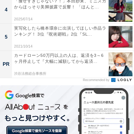
「痩せすぎじゃない？！」本田紗来、ミニスカ
からほっそり美脚披露で反響！ 「ほんと...
4
2025/07/14
実写化したら橋本環奈に出演してほしい作品ラ
「目に見えるものが真実とは限らない。何が本当
ンキング！ 3位『呪術廻戦』2位『SL...
5
で何が嘘か」
2021/10/14
作品にたびたび登場するのがこの言葉。すでに初回にだ
カードローン50万円以上の人は、返済を3～6
ヶ月停止して『大幅に減額してから返済...
まされた視聴者もいれば、リチャードが入院するという
PR
エピソードも含めてまったく動じなかった視聴者もいる
渋谷法務総合事務所
ようです。
Recommended by
テレビドラマでは、視聴者が登場人物に想いをはせられ
るように、それぞれの人生を描き、ドラマ性を高めるこ
とが多いですが、本作では今のところその要素はありま
せん。やがてダー子の過去を知ることになるのだろ