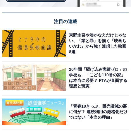
う……なんて切ない予感も今のところゼロです。それこ
そが古沢良太の挑戦なのかもしれません。
注目の連載
初回で大いに笑ったのは事実。今後もこの「大仕掛け」
東野圭吾や湊かなえだけじゃな
を用いて、
あの手この手でアッと驚かせ続けていくはず
い、「業と罪」を描く『映画ち
いかわ』から強く連想した映画
ですが、「目に見えるものが真実とは限らない。何が本
8選
当で何が嘘か」が視
聴者にも向けられた言葉であるな
ら、私たちの知っているダー子たち3人が、実は3人では
20年間「駆け込み実績ゼロ」の
ない……なんてこともありそうで、最後までしっかり展
学校も…「こども110番の家」
開を見守りたいと思
います。
は本当に必要？ PTAが直面する
理想と現実
「青春18きっぷ」販売激減の裏
に何が？ 連続利用の厳格化だけ
ではない「本当の理由」