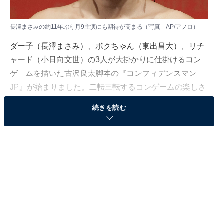
長澤まさみの約11年ぶり月9主演にも期待が高まる（写真：AP/アフロ）
ダー子（長澤まさみ）、ボクちゃん（東出昌大）、リチ
ャード（小日向文世）の3人が大掛かりに仕掛けるコン
ゲームを描いた古沢良太脚本の『コンフィデンスマン
JP』が始まりました。二転三転するコンゲームの楽しさ
と3人の変身ぶり以外にも見どころはいっぱい、初回放
続きを読む
送を見て、魅力的に感じたポイントをご紹介します。
コンゲームでどう魅せるか！注目の古沢脚本
弁護士・古美門研介（堺雅人）のマシンガントークが炸
裂した『リーガル・ハイ』や、屁理屈なのか哲学なのか