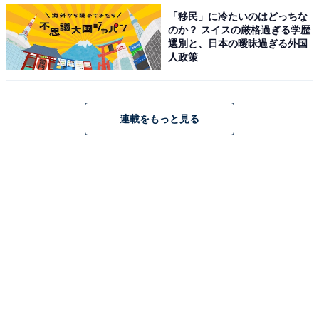
「移民」に冷たいのはどっちな
のか？ スイスの厳格過ぎる学歴
選別と、日本の曖昧過ぎる外国
人政策
連載をもっと見る
コンゲームほど素敵な商売はない
1954年公開の映画「ショウほど素敵な商売はない」では
ないですが、ダー子には「コンゲームほど素敵な商売は
ない」への強い想いを感じます。ドラマはまさにザ・長
澤まさみショー、そこに長身の東出昌大と変幻自在の小
日向文世が加わって作品はさらににぎやかに。法廷をシ
ョーアップした『リーガル・ハイ』、恋愛をショーアッ
プした『デート』とは違い、今回はコンゲームがショー