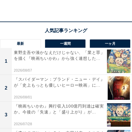
『コンフィデンスマンJP』では初回を見る限り、言葉よ
り物語の展開に重きをおいた印象です。今後、予想外の
仕掛けがあるにせよ、初回においては「そう来るよね」
と思わせる納得の展開で気持ちよく楽しませてくれまし
た。さらに巨大化しそうな愉快旋風をいかに魅せるか、
最新
一週間
一ヶ月
古沢手腕に注目です。
東野圭吾や湊かなえだけじゃない、「業と罪」
を描く『映画ちいかわ』から強く連想した...
1
2026/08/07
『スパイダーマン：ブランド・ニュー・デイ』
が「史上もっとも優しいヒーロー映画」に...
2
2026/08/01
『映画ちいかわ』興行収入100億円到達は確実
か。今後の「失速」と「盛り上がり」が...
3
2026/07/28