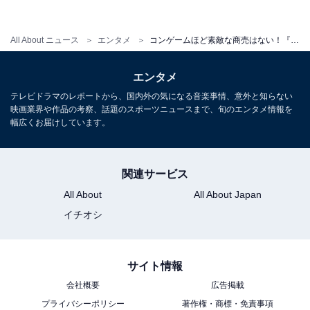
そのもの、騙される側の力量がドラマの行方を左右する
と言っていいでしょう。
All About ニュース
エンタメ
コンゲームほど素敵な商売はない！『コンフィデンスマンJP』旋風吹く
エンタメ
標的あってのコンゲーム ゲスト陣から目が離せ
テレビドラマのレポートから、国内外の気になる音楽事情、意外と知らない
映画業界や作品の考察、話題のスポーツニュースまで、旬のエンタメ情報を
ない！
幅広くお届けしています。
悪人猛々しい空気を醸し出しながら、
子どもたちに優し
く語りかけるゴッドファーザー・赤星栄介（
江口洋介）
関連サービス
の存在があってこその初回。視聴者に「あの江口洋介
All About
All About Japan
が！」と思わせるような“仰々しさ”と“
トホホ感”を見せ
イチオシ
て、笑わせました。
サイト情報
この振り切った騙されっぷりが作品の要で、第2回の標
会社概要
広告掲載
的はリゾート王・桜田しず子（吉瀬美智子）、さらに佐
プライバシーポリシー
著作権・商標・免責事項