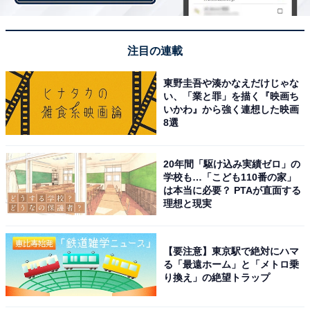
注目の連載
東野圭吾や湊かなえだけじゃな
い、「業と罪」を描く『映画ち
いかわ』から強く連想した映画
8選
20年間「駆け込み実績ゼロ」の
学校も…「こども110番の家」
全モデルに安全・運転支援技術を標準装備。
XC40
は本当に必要？ PTAが直面する
が初搭載となる技術も
理想と現実
【要注意】東京駅で絶対にハマ
る「最遠ホーム」と「メトロ乗
り換え」の絶望トラップ