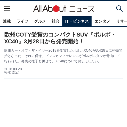
連載
ライフ
グルメ
社会
IT・ビジネス
エンタメ
リサ
欧州COTY受賞のコンパクトSUV『ボルボ・
XC40』3月28日から発売開始！
欧州カー・オブ・ザ・イヤー2018を受賞したボルボXC40が3月28日に発売開
始となった。それに併せ、プレスカンファレンスがボルボスタジオ青山にて
行われた。発表の様子と併せて、XC40についてお伝えしたい。
2018.03.28
松永 崇宏