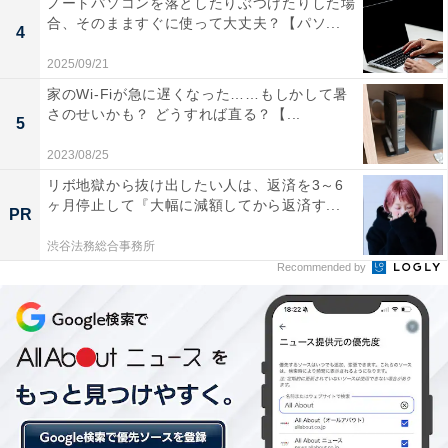
ノートパソコンを落としたりぶつけたりした場
XC40を投入した形だ。
合、そのまますぐに使って大丈夫？【パソ...
4
2025/09/21
T4：Drive-E 2.0リッター4気筒直噴ターボガソリンエン
家のWi-Fiが急に遅くなった……もしかして暑
ジン
さのせいかも？ どうすれば直る？【...
5
最高出力 kW(ps)/rpm ＝ 140(190)/4700
2023/08/25
最大トルク Nm(kgm)/rpm ＝ 300(30.6)/1400～4000
リボ地獄から抜け出したい人は、返済を3～6
ヶ月停止して『大幅に減額してから返済す...
PR
T5：Drive-E 2.0リッター4気筒直噴ターボガソリンエン
ジン
渋谷法務総合事務所
Recommended by
最高出力 kW(ps)/rpm ＝ 185(252)/5500
最大トルク Nm(kgm)/rpm ＝ 350(35.7)/1800～4800