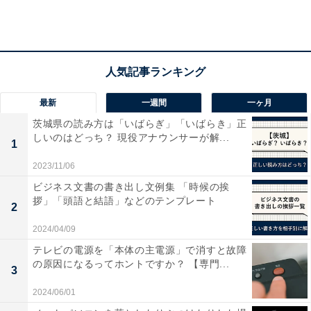
最新
一週間
一ヶ月
茨城県の読み方は「いばらぎ」「いばらき」正
しいのはどっち？ 現役アナウンサーが解...
XC40価格表。AWD＝全輪駆動（4輪駆動）のこと
1
2023/11/06
XC40には、2つのパワートレイン「T4」「T5」
が用意さ
ビジネス文書の書き出し文例集 「時候の挨
れた。エンジンは2つとも2リッターの4気筒直噴ターボ
拶」「頭語と結語」などのテンプレート
2
エンジンなのだが、
出力が異なっている。「T4」は出力
と環境性能のバランスを重視、「
T5」は出力がよりパワ
2024/04/09
フルな設定。価格は税込みで「T4」
搭載モデルは389万
テレビの電源を「本体の主電源」で消すと故障
の原因になるってホントですか？ 【専門...
円から、「T5」
搭載モデルは539万円からとなってい
3
る。ボルボは、将来的にコンパクトSUV市場が急拡大す
2024/06/01
ると見ており、今回は同社初のコンパクトSUVとして