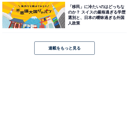
「移民」に冷たいのはどっちな
のか？ スイスの厳格過ぎる学歴
選別と、日本の曖昧過ぎる外国
人政策
連載をもっと見る
XC40、注目している人も多いのでは？
XC90やXC60とほぼ同等の、17種類（資料より）
にも及
ぶ先進安全・運転支援技術を全グレードに搭載し、
安全
のボルボが強調された。自動運転「レベル2」相当の「
パイロット・アシスト機能」も搭載する。
ボルボ初搭載となるのは「オートブレーキ機能付き
CTA（クロス・
トラフィック・アラート）」。この機能
は、
頭から駐車している場合などに威力を発揮するシス