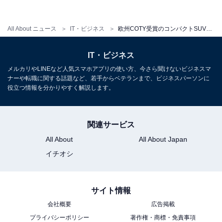
テムだ。
駐車スペースから後退発進する際、
接近してく
る車両があればレーダーが検知し、ドライバーへ警告、
All About ニュース
IT・ビジネス
欧州COTY受賞のコンパクトSUV『ボルボ・XC40』3月28日から発売開始！
必要に応じてオートブレーキを作動させるというもの。
役に立つケースは多そうだ。
IT・ビジネス
メルカリやLINEなど人気スマホアプリの使い方、今さら聞けないビジネスマ
ナーや転職に関する話題など、若手からベテランまで、ビジネスパーソンに
役立つ情報を分かりやすく解説します。
若さ・エキサイティングさを意識したデザイン。
動物に例えると「
イングリッシュ・ブルドッグ」
関連サービス
All About
All About Japan
イチオシ
サイト情報
会社概要
広告掲載
プライバシーポリシー
著作権・商標・免責事項