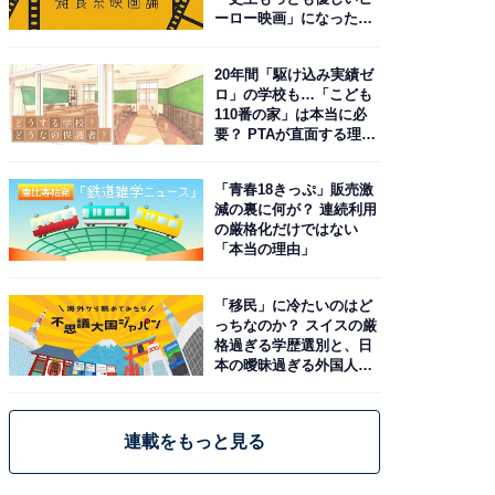
ーロー映画」になった理
由。予習したい作品は？
20年間「駆け込み実績ゼ
ロ」の学校も…「こども
110番の家」は本当に必
要？ PTAが直面する理想
と現実
「青春18きっぷ」販売激
減の裏に何が？ 連続利用
の厳格化だけではない
「本当の理由」
「移民」に冷たいのはど
っちなのか？ スイスの厳
格過ぎる学歴選別と、日
本の曖昧過ぎる外国人政
策
連載をもっと見る