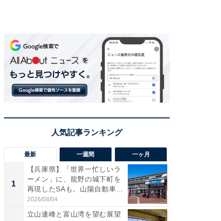
最新
一週間
一ヶ月
【兵庫県】「世界一忙しいラ
【三重
ーメン」に、龍野の城下町を
「鈴鹿天
1
1
再現したSAも。山陽自動車
は100
道...
2026/08/04
2026/08/0
立山連峰と富山湾を望む展望
「ミニオ