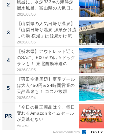
風呂に、水深333mの海洋深
ッグ！ 
2
2
層水風呂。富山県の人気日
ど、夏限
帰...
2026/08/06
2026/08/0
【山梨県の人気日帰り温泉】
【埼玉
「山梨日帰り温泉 源泉かけ流
「行田天
3
3
しの湯 桜湯」は源泉かけ流...
は和の
が...
2026/08/05
2026/08/0
【栃木県】アウトレット近く
【石川
のSAに、600㎡の広々ドッグ
湯】「天
4
4
ランも！ 東北自動車道の...
賀ゆめ
お...
2026/08/05
2026/08/0
【羽田空港周辺】夏季プール
「100
は大人450円＆24時間営業の
スタン
5
5
天然温泉も！ コスパ抜群...
ュックが
2026/08/04
2026/08/0
「今日の目玉商品は？」毎日
全国の
変わるAmazonタイムセール
付きの
PR
PR
が見逃せない
Amazon
COCO VIL
Recommended by