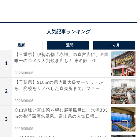
受賞した安田げんきペストリーシェフ（画像提供：ヨコハマ グランド イン
ターコンチネンタル ホテル）
「メープルの誘惑」は、安田げんきペストリーシェフ
最新
一週間
一ヶ月
（以下、安田シェフ）の作品で、書類審査、実技審査を
【三重県】伊勢名物「赤福」の直営店に、全国
経て、洋菓子部門の最優秀賞を受賞した。コンテストを
唯一のコメダ大判焼き店も！ 東名阪・伊...
1
主催するクインビーガーデンの「ケベック・メープルシ
2026/08/06
ロップ」もしくは「ケベック・メープルシュガー」を使
【千葉県】918㎡の県内最大級マーケットか
用することが条件となっており、安田シェフは作品のテ
ら、廃校をリノベした直売所まで。ファー...
2
ーマについて「おもいっきりメープルを味わうことで
す」とコメントしている。
2026/08/06
立山連峰と富山湾を望む展望風呂に、水深333
mの海洋深層水風呂。富山県の人気日帰...
3
2026/08/06