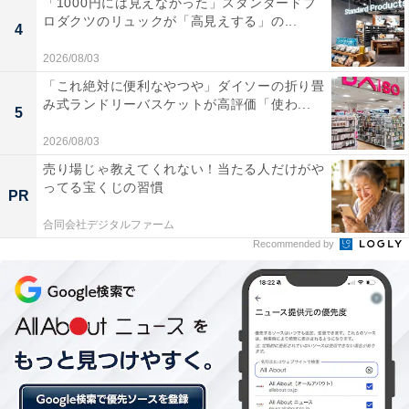
「1000円には見えなかった」スタンダードプ
ロダクツのリュックが「高見えする」の...
4
2026/08/03
「これ絶対に便利なやつや」ダイソーの折り畳
み式ランドリーバスケットが高評価「使わ...
5
2026/08/03
売り場じゃ教えてくれない！当たる人だけがや
ってる宝くじの習慣
PR
合同会社デジタルファーム
Recommended by
生地からもバタークリームからもメープルの風味
たっぷり