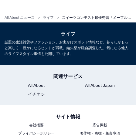
20:00）へ。
All About ニュース
ライフ
スイーツコンテスト最優秀賞「メープルの誘惑」が期間限定発売
ヨコハマ グランド インターコンチネンタル ホテル
ライフ
住所：横浜市西区みなとみらい1-1-1
話題の生活雑貨やファッション、お出かけスポット情報など、暮らしがもっ
URL：
と楽しく、豊かになるヒントが満載。編集部が独自調査した、気になる他人
のライフスタイル事情も公開しています。
ヨコハマ グランド インターコンチネンタル ホテル
関連サービス
URL：
All About
All About Japan
第12回 クインビーガーデン メープルスイーツコンテス
イチオシ
ト 結果報告
サイト情報
会社概要
広告掲載
プライバシーポリシー
著作権・商標・免責事項