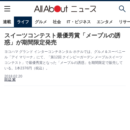
連載
ライフ
グルメ
社会
IT・ビジネス
エンタメ
リサ
スイーツコンテスト最優秀賞「メープルの誘
惑」が期間限定発売
ヨコハマ グランド インターコンチネンタル ホテルでは、グルメ＆スーベニー
ル「アイ マリーナ」にて、「第12回 クインビーガーデン メープルスイーツ
コンテスト」で最優秀賞となった「メープルの誘惑」を期間限定で販売して
いる。1本2376円（税込）。
2018.02.20
田辺 紫