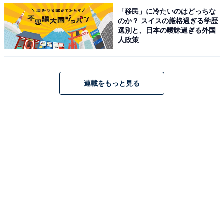
となっている。ネーミング通り、生地からもバタークリ
「移民」に冷たいのはどっちな
ームからも漂うメープルの風味に誘惑され、「もうひと
のか？ スイスの厳格過ぎる学歴
選別と、日本の曖昧過ぎる外国
口」食べたくなる逸品だ。
人政策
広報担当者は「安田は2007年に入社し、2011年からは当
ホテル初のショコラティエとして、バレンタインチョコ
連載をもっと見る
レートやクリスマスケーキの開発を担当しています。確
かな味のバランス、独特のアイデアセンスを発揮。2017
年5月からペストリーシェフに就任しました。今回の最
優秀賞受賞をきっかけに、たくさんの方に当ホテルのス
イーツを注目していただけるとうれしいです」と話す。
発売期間は、2018年5月31日(木)まで。サイズは長さ
18cm、幅4.5cm、高さ6.5cm（要冷蔵）。価格は2376円
（税込）。予約・問い合わせは、グルメ＆スーベニール
ショップ「アイ マリーナ」（TEL045-223-2366、9:00～