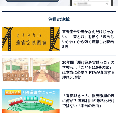
注目の連載
東野圭吾や湊かなえだけじゃな
い、「業と罪」を描く『映画ち
いかわ』から強く連想した映画
8選
20年間「駆け込み実績ゼロ」の
学校も…「こども110番の家」
ケーキをカットして、薄くメープルバタークリームをはさんであるのがポイ
は本当に必要？ PTAが直面する
ント（2018年2月16日撮影）
理想と現実
「メープルの誘惑」は、サクッと焼き上げたメープル風
「青春18きっぷ」販売激減の裏
味の生地に、軽くなめらかなメープルバタークリームを
に何が？ 連続利用の厳格化だけ
ではない「本当の理由」
たっぷりと重ねあわせたパウンドケーキ。生地にもトッ
ピングにも使われている、香ばしいクルミがアクセント