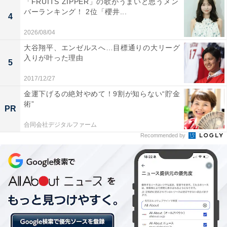
「FRUITS ZIPPER」の歌がうまいと思うメン
パドックでのテイエムジンソク（筆者撮影）
バーランキング！ 2位「櫻井...
4
あれだけイレ混んでいたテイエムジンソクでしたが、ゲ
2026/08/04
ートが開くと好スタート。いつものように先頭集団にと
大谷翔平、エンゼルスへ…目標通りの大リーグ
りつきましたが、内枠にいたケイティブレイブらの先行
入りが叶った理由
5
馬が譲らず、思ったような位置取りが取れませんでし
2017/12/27
た。結果としてケイティブレイブ、テイエムジンソクを
金運下げるの絶対やめて！9割が知らない“貯金
含めた4頭が逃げ争いを繰り広げたため、前半の600mの
術”
PR
タイムは34秒1と昨年に次ぐハイペースとなりました。
合同会社デジタルファーム
Recommended by
この速い流れが影響したのか、テイエムジンソクは直線
に入ると早々と失速して12着に惨敗。前半のハイペース
が結果に影響したのは間違いないでしょう。実際、4コ
ーナーを5番手以内で回った馬たちは軒並み馬券圏外に
沈みました。