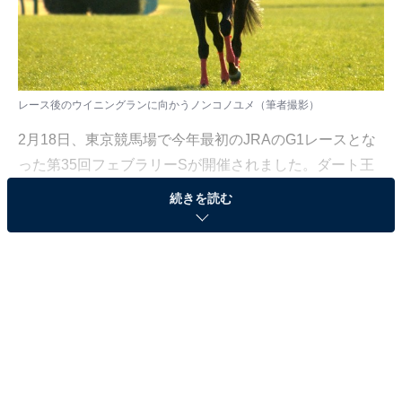
レース後のウイニングランに向かうノンコノユメ（筆者撮影）
2月18日、東京競馬場で今年最初のJRAのG1レースとな
った第35回フェブラリーSが開催されました。ダート王
決定戦として知られる一戦で、4番人気のノンコノユメ
続きを読む
が、先に抜け出した1番人気のゴールドドリームとの激
戦を制し、JRAのG1レース初制覇を飾りました。
1着ノンコノユメ、2着ゴールドドリームでくしくも
「夢・夢決着」となった今年のフェブラリーS、その激
戦を振り返ってみましょう。