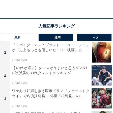
決というのが戦前の下馬評でした。ところが、レース前
のパドックでは2強の一角であるテイエムジンソクは激
しくイレ込んでしまい、終始落ち着かないままゲートイ
ンを迎えました。
最新
一週間
一ヶ月
『スパイダーマン：ブランド・ニュー・デイ』
が「史上もっとも優しいヒーロー映画」に...
1
2026/08/01
【40代が選ぶ】ダンスがうまいと思うSTART
O社所属の30代タレントランキング...
2
2026/08/02
ワケあり妊婦を救う医療ドラマ『ファーストク
ライ』で名演技連発！ 俳優「松島聡」の...
3
2026/08/02