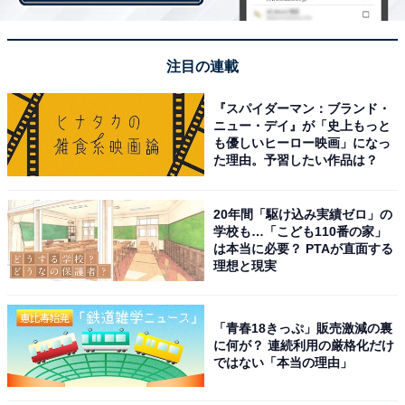
注目の連載
『スパイダーマン：ブランド・
ニュー・デイ』が「史上もっと
も優しいヒーロー映画」になっ
た理由。予習したい作品は？
20年間「駆け込み実績ゼロ」の
学校も…「こども110番の家」
は本当に必要？ PTAが直面する
理想と現実
ライアン・ムーアの間違いのない騎乗が仇に
「青春18きっぷ」販売激減の裏
に何が？ 連続利用の厳格化だけ
ではない「本当の理由」
直線で失速するテイエムジンソクを尻目に、上がってい
ったのは1番人気に支持されたゴールドドリームでし