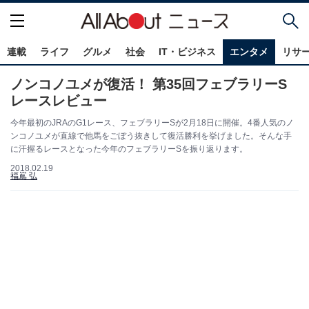
連載
ライフ
グルメ
社会
IT・ビジネス
エンタメ
リサ
ノンコノユメが復活！ 第35回フェブラリーS
レースレビュー
今年最初のJRAのG1レース、フェブラリーSが2月18日に開催。4番人気のノ
ンコノユメが直線で他馬をごぼう抜きして復活勝利を挙げました。そんな手
に汗握るレースとなった今年のフェブラリーSを振り返ります。
2018.02.19
福嶌 弘