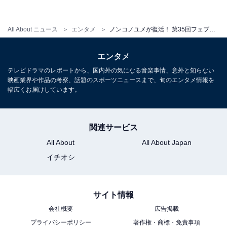
オンズCでも騎乗したライアン・ムーア騎手はすぐに手
綱をしごいてポジションを上げ、後方から4頭目に付け
All About ニュース
エンタメ
ノンコノユメが復活！ 第35回フェブラリーSレースレビュー
ました。
エンタメ
先行馬たちが作ったハイペースによって、差し馬には絶
テレビドラマのレポートから、国内外の気になる音楽事情、意外と知らない
映画業界や作品の考察、話題のスポーツニュースまで、旬のエンタメ情報を
好の流れとなったこのレース。3コーナー過ぎから徐々
幅広くお届けしています。
に進出を開始して、直線では真ん中くらいの位置に押し
上げ、残り300mの時点でゴールドドリームは早々と先頭
に立ちました。
関連サービス
All About
All About Japan
イチオシ
残り200mを過ぎた時点で完全に抜け出していましたが、
さらに後からスパートをかけたノンコノユメが接近。一
完歩ごとに迫るノンコノユメにゴールドドリームは最後
サイト情報
まで抵抗しますが、仕掛けが早かった分、もうひと伸び
会社概要
広告掲載
が利きません。
プライバシーポリシー
著作権・商標・免責事項