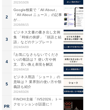
2023/10/26
2026/08/0
Google検索で「All About」
これが
「All About ニュース」の記事
な間取
2
PR
が...
2026/06/15
株式会社
ビジネス文書の書き出し文例
集 「時候の挨拶」「頭語と結
3
語」などのテンプレート
2024/04/09
｢お気になさらないでくださ
い｣の敬語は？ 使い方や例
4
文、言い換え表現を解説
2024/04/18
ビジネス用語「ショート」の
意味は？ 業界別の使い方や類
5
義語も紹介
2024/03/26
FINCHI主催「IVS2026」トー
クセッションが話題に！
PR