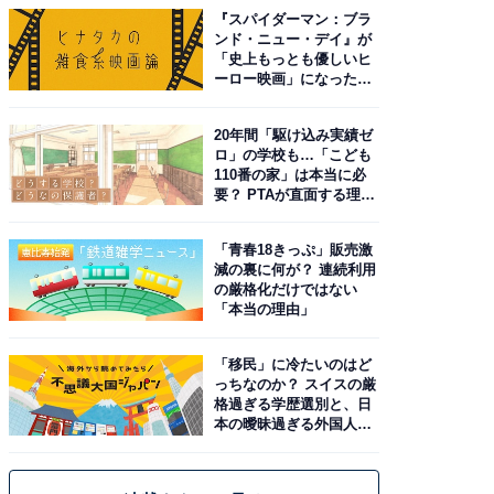
『スパイダーマン：ブラ
ンド・ニュー・デイ』が
「史上もっとも優しいヒ
ーロー映画」になった理
由。予習したい作品は？
20年間「駆け込み実績ゼ
ロ」の学校も…「こども
110番の家」は本当に必
要？ PTAが直面する理想
と現実
「青春18きっぷ」販売激
減の裏に何が？ 連続利用
の厳格化だけではない
「本当の理由」
「移民」に冷たいのはど
っちなのか？ スイスの厳
格過ぎる学歴選別と、日
本の曖昧過ぎる外国人政
策