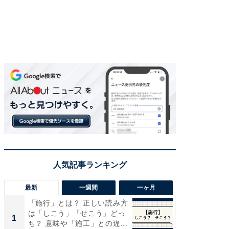
最新
一週間
一ヶ月
「施行」とは？ 正しい読み方
“こんな
は「しこう」「せこう」どっ
K？ お
1
1
ち？ 意味や「施工」との違...
らやまし