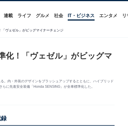
連載
ライフ
グルメ
社会
IT・ビジネス
エンタメ
リ
標準化！「ヴェゼル」がビッグマイナーチェンジ
」を標準化！「ヴェゼル」がビッグマ
れる。内・外装のデザインをブラッシュアップするとともに、ハイブリッド
、さらに先進安全装備「Honda SENSING」が全車標準化した。
記録