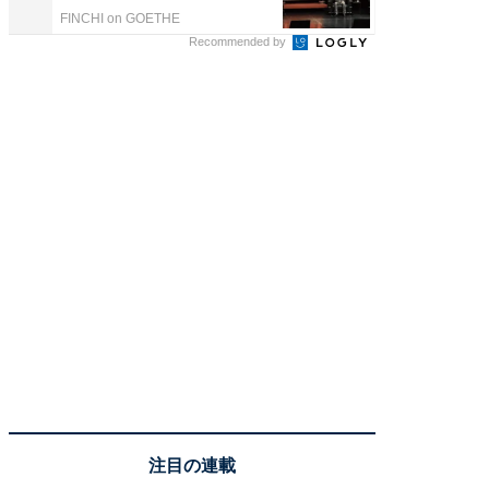
FINCHI on GOETHE
Recommended by
注目の連載