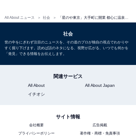
All About ニュース
社会
「星のや東京」大手町に開業 都心に温泉など5つの特徴
社会
世の中をにぎわず注目のニュースを、その道のプロが独自の視点でわかりや
すく掘り下げます。読めば話のネタになる、視野が広がる、いつでも何かを
「発見」できる情報をお伝えします。
関連サービス
All About
All About Japan
3：日本の四季を感じる室礼と木の文化
イチオシ
3点目は、「室礼（しつらい）」と「木の文化」。四
季・七十二候のある日本には、折々のしつらいの文化が
サイト情報
ある。星のや東京でも、玄関を入った正面等に季節のし
会社概要
広告掲載
つらいが施されている。また、館内を歩くと気づくの
プライバシーポリシー
著作権・商標・免責事項