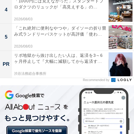
「1000円には見えなかった」スタンダードプ
ロダクツのリュックが「高見えする」の...
4
2026/08/03
「これ絶対に便利なやつや」ダイソーの折り畳
み式ランドリーバスケットが高評価「使わ...
5
2026/08/03
リボ地獄から抜け出したい人は、返済を3～6
ヶ月停止して『大幅に減額してから返済す...
PR
渋谷法務総合事務所
温泉成分がたっぷりの大手町温泉
Recommended by