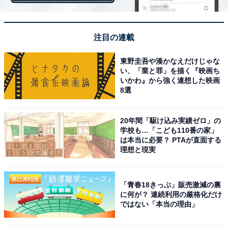
注目の連載
東野圭吾や湊かなえだけじゃな
い、「業と罪」を描く『映画ち
いかわ』から強く連想した映画
2：靴を脱いでゆったり寛ぐ
8選
2点目は、「靴を脱いで過ごす」こと。星のや東京で
20年間「駆け込み実績ゼロ」の
も、大きなヒバの木扉を一歩入った玄関で靴を脱ぐ。そ
学校も…「こども110番の家」
は本当に必要？ PTAが直面する
こからは畳廊下が続いていて、裸足のまま過ごすことが
理想と現実
できる。ベッドサイドでしか靴は脱がないホテルとは違
う、畳文化に基く日本旅館の特徴だ。そして、浴衣で滞
在できる点も旅館ならではだ。星のや東京では、浴衣で
「青春18きっぷ」販売激減の裏
に何が？ 連続利用の厳格化だけ
はなく、外国人でもすぐに羽織れる着物と帯、インナー
ではない「本当の理由」
の館内着が各部屋に用意されている。