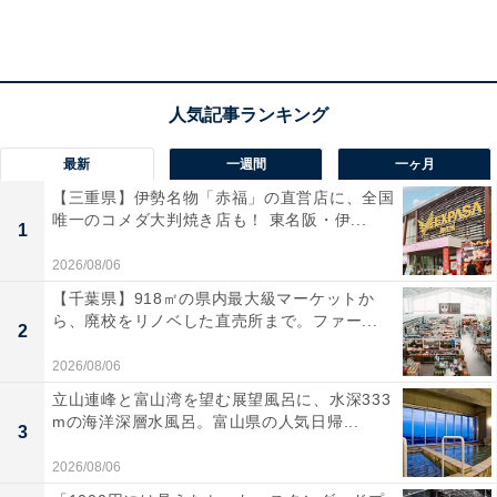
1：都心に湧く本物の温泉
1点目は、何と言っても「温泉大浴場」。場所柄から温
泉のイメージとは遠いが、星のや東京の最上階17階には
本格的な温泉が湧く。泉質は「含よう素－ナトリウム－
最新
一週間
一ヶ月
塩化物強塩温泉」。やや黄味がかったナトリウム成分の
【三重県】伊勢名物「赤福」の直営店に、全国
唯一のコメダ大判焼き店も！ 東名阪・伊...
多い温泉で、舐めると塩からい。温泉法基準の27倍もの
1
成分が溶け込んだとてもよい湯で、とろみがあって湯冷
2026/08/06
めしにくい。本格的な温泉の満たされた温泉大浴場で手
【千葉県】918㎡の県内最大級マーケットか
足を伸ばせるのは、旅館の醍醐味だろう。
ら、廃校をリノベした直売所まで。ファー...
2
2026/08/06
立山連峰と富山湾を望む展望風呂に、水深333
mの海洋深層水風呂。富山県の人気日帰...
3
2026/08/06