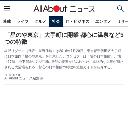
連載
ライフ
グルメ
社会
IT・ビジネス
エンタメ
リサ
「星のや東京」大手町に開業 都心に温泉など5
つの特徴
星野リゾート（代表：星野佳路）は2016年7月20日、東京都千代田区大手町
に日本旅館「星のや東京」を開業した。コンセプトは「塔の日本旅館」。地
上17階、地下2階の縦の空間に旅館の要素を組み込んだ。本格的な温泉が満た
される大浴場もある、都心の日本旅館の特徴を旅館ガイドが紹介する。
2016.07.01
All About ニュース編集部