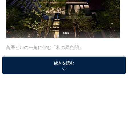
高層ビルの一角に佇む「和の異空間」
続きを読む
商社や金融機関、新聞社が入る高層ビルが居並ぶ大手町
の一角に生まれた「和の空間」。この「星のや東京」の
コンセプトは「塔の日本旅館」だ。都心部ゆえ、平屋木
造とはいかないが、地上17階・地下2階の縦の空間に旅
館の要素が存分に組み込まれた。