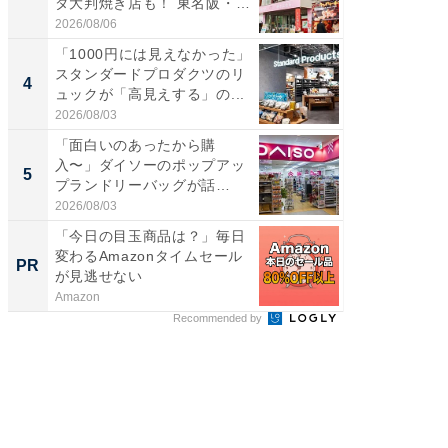
ダ大判焼き店も！ 東名阪・
ノベし
伊...
ー...
2026/08/06
2026/08/0
「1000円には見えなかった」
ステラ
スタンダードプロダクツのリ
詰め放題
4
4
ュックが「高見えする」の...
00円で「
2026/08/03
2026/08/0
「面白いのあったから購
立山連
入〜」ダイソーのポップアッ
風呂に、
5
5
プランドリーバッグが話
層水風
題。“さま...
帰...
2026/08/03
2026/08/0
「今日の目玉商品は？」毎日
「え、
変わるAmazonタイムセール
の？」8
PR
PR
が見逃せない
場！Ama
Amazon
Amazon
Recommended by