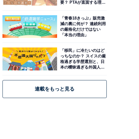
要？ PTAが直面する理想
と現実
「青春18きっぷ」販売激
減の裏に何が？ 連続利用
の厳格化だけではない
「本当の理由」
「移民」に冷たいのはど
っちなのか？ スイスの厳
格過ぎる学歴選別と、日
本の曖昧過ぎる外国人政
策
連載をもっと見る