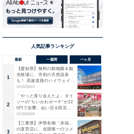
最新
一週間
一ヶ月
【愛知県】無料の動物園＆観
【兵庫
光牧場に、市初の天然温泉
ーメン
1
1
も！ 高速道路のハイウェイオ
再現した
ア...
道...
2026/08/07
2026/08/0
「やっと巡り会えたよ」ダイ
【三重
ソーの“ちいかわポーチ”が22
の直営
2
2
0円で反響。ぬい活＆防災...
ダ大判焼
伊...
2026/08/06
2026/08/0
【三重県】伊勢名物「赤福」
【千葉県
の直営店に、全国唯一のコメ
級マー
3
3