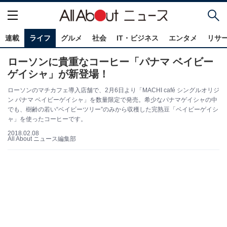
連載
ライフ
グルメ
社会
IT・ビジネス
エンタメ
リサ
ローソンに貴重なコーヒー「パナマ ベイビー
ゲイシャ」が新登場！
ローソンのマチカフェ導入店舗で、2月6日より「MACHI café シングルオリジ
ン パナマ ベイビーゲイシャ」を数量限定で発売。希少なパナマゲイシャの中
でも、樹齢の若い“ベイビーツリー”のみから収穫した完熟豆「ベイビーゲイシ
ャ」を使ったコーヒーです。
2018.02.08
All About ニュース編集部