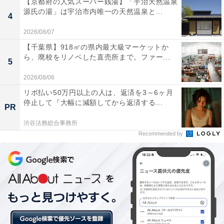
【京都府の人気スーパー銭湯】「宇治天然温泉
源氏の湯」は宇治市内唯一の天然温泉と...
4
2026/08/07
【千葉県】918㎡の県内最大級マーケットか
ら、廃校をリノベした直売所まで。ファー...
5
2026/08/06
リボ払い50万円以上の人は、返済を3～6ヶ月
停止して『大幅に減額してから返済する...
PR
渋谷法務総合事務所
Recommended by
「シングルオリジン」ならではの深い味わい
ローソンの「シングルオリジン」は、ブレンドしていな
い単一のコーヒー豆を使うことで豆本来の特徴がストレ
ートに出るため、味わいや香りなどの違いを存分に楽し
めるのが魅力。2014年より世界の生産地域や農園から厳
選した8ヶ国19種のシングルオリジンコーヒーを販売