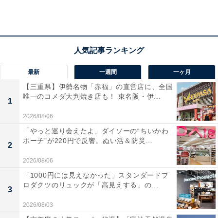
なのだとか。収穫量が非常に少なく貴重なため、コーヒ
ー専門店では1杯1500円～2000円で販売されているとい
います。
今回発売する「MACHI café シングルオリジンコーヒー
最新
一週間
一ヶ月
パナマ ベイビーゲイシャ」で使用しているコーヒー豆
【三重県】伊勢名物「赤福」の直営店に、全国
は、ベスト・オブ・パナマで数々の賞を受賞しているベ
唯一のコメダ大判焼き店も！ 東名阪・伊...
1
ルリナ農園で収穫されたゲイシャ種のコーヒー豆。希少
2026/08/06
な「パナマゲイシャ」の中から、さらに樹齢5年以内の
「やっと巡り会えたよ」ダイソーの“ちいかわ
若木「BabyTree（ベイビーツリー）」にのみ限定した
ポーチ”が220円で反響。ぬい活＆防災...
2
「BabyGeisha（ベイビーゲイシャ）」を厳選して使用し
ているそう。
2026/08/06
「1000円には見えなかった」スタンダードプ
ロダクツのリュックが「高見えする」の...
3
2026/08/03