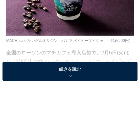
MACHI café シングルオリジン「パナマ ベイビーゲイシャ」（税込500円）
全国のローソンのマチカフェ導入店舗で、2月6日(火)よ
り「MACHI café シングルオリジン パナマ ベイビーゲ
続きを読む
イシャ」が数量限定で発売されています。希少なパナマ
ゲイシャの中でも樹齢の若い“BabyTree（ベイビーツリ
ー）”のみから収穫した完熟豆「BabyGeisha（ベイビー
ゲイシャ）」を使用しているため、19種類の「シングル
オリジンコーヒー」の中で最高価格のコーヒーです。