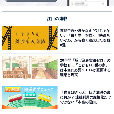
し、好評を博しているといいます。
注目の連載
新登場の「ベイビーゲイシャ」は、華やかな香りとほん
東野圭吾や湊かなえだけじゃな
のりとした甘さを感じるクリアな酸味を楽しめるそうな
い、「業と罪」を描く『映画ち
ので、ぜひ味わってみませんか？
いかわ』から強く連想した映画
8選
20年間「駆け込み実績ゼロ」の
学校も…「こども110番の家」
は本当に必要？ PTAが直面する
理想と現実
「青春18きっぷ」販売激減の裏
に何が？ 連続利用の厳格化だけ
ではない「本当の理由」