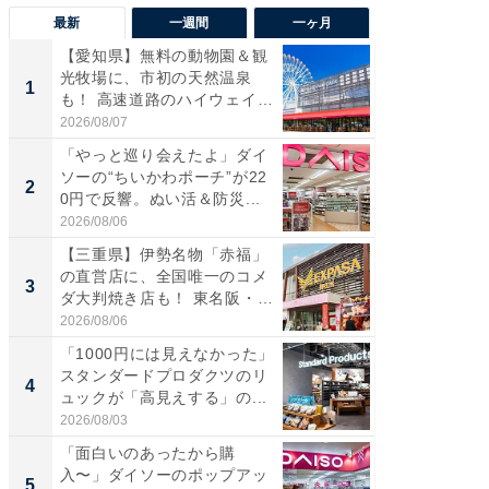
最新
一週間
一ヶ月
【愛知県】無料の動物園＆観
【兵庫
光牧場に、市初の天然温泉
ーメン
1
1
も！ 高速道路のハイウェイオ
再現した
ア...
道...
2026/08/07
2026/08/0
「やっと巡り会えたよ」ダイ
【三重
ソーの“ちいかわポーチ”が22
の直営
2
2
0円で反響。ぬい活＆防災...
ダ大判焼
伊...
2026/08/06
2026/08/0
【三重県】伊勢名物「赤福」
【千葉県
の直営店に、全国唯一のコメ
級マー
3
3
ダ大判焼き店も！ 東名阪・
ノベし
伊...
ー...
2026/08/06
2026/08/0
「1000円には見えなかった」
ステラ
スタンダードプロダクツのリ
詰め放題
4
4
ュックが「高見えする」の...
00円で「
2026/08/03
2026/08/0
「面白いのあったから購
立山連
入〜」ダイソーのポップアッ
風呂に、
5
5