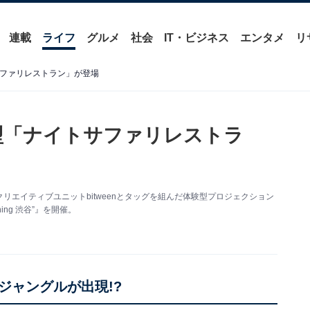
連載
ライフ
グルメ
社会
IT・ビジネス
エンタメ
リ
サファリレストラン」が登場
験型「ナイトサファリレストラ
クリエイティブユニットbitweenとタッグを組んだ体験型プロジェクション
 dining 渋谷”』を開催。
ジャングルが出現!?