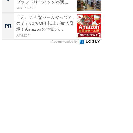
プランドリーバッグが話
層水風
題。“さま...
帰...
2026/08/03
2026/08/0
「え、こんなセールやってた
「え、
の？」80％OFF以上が続々登
の？」8
PR
PR
場！Amazonの本気が...
場！Ama
Amazon
Amazon
Recommended by