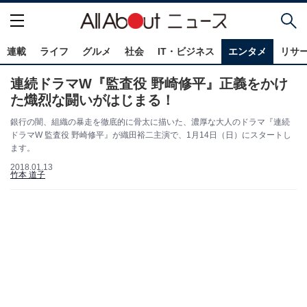
連載
ライフ
グルメ
社会
IT・ビジネス
エンタメ
リサ
連続ドラマW『監査役 野崎修平』正義をかけ
た熾烈な闘いがはじまる！
銀行の闇、組織の暴走を徹底的に骨太に描いた、濃厚な大人のドラマ『連続
ドラマW 監査役 野崎修平』が織田裕二主演で、1月14日（日）にスタートし
ます。
2018.01.13
竹本 道子