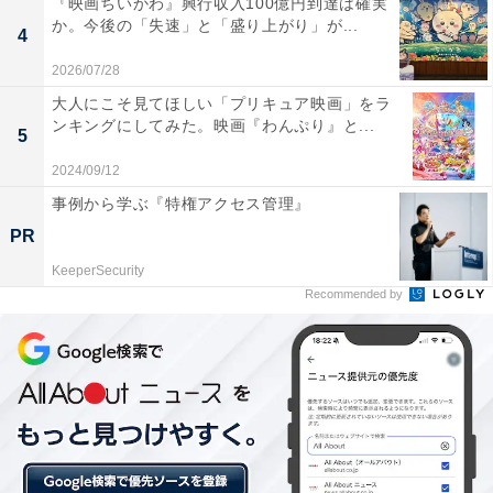
ソコンに向かうミドル世代の現実、荒っぽいメンバー相
『映画ちいかわ』興行収入100億円到達は確実
か。今後の「失速」と「盛り上がり」が...
手に腰が引けながらも物申す勇気など、完全無欠ではな
4
い部分を見せながら、それでもなびかない信念、「じゃ
2026/07/28
あどうすればいい」の問いに凛とこたえを持つ力強さは
大人にこそ見てほしい「プリキュア映画」をラ
胸を打ちます。「きれいごとではない現実」を言い訳に
ンキングにしてみた。映画『わんぷり』と...
5
富への暴走を続ける人間たちに、毅然と声を上げ続ける
2024/09/12
姿に「よし！」と心の中で連呼してしまいます。
事例から学ぶ『特権アクセス管理』
PR
信頼関係でうまれたチームと、利害関係でうまれた組
KeeperSecurity
Recommended by
織、そのコントラストにも注目。組織のほころびは、私
たちの想像を超えて暴走、激しさを増す闘いに手に汗握
ります。
4.
時代の空気感を、ていねいに演出
社内のテレビ、パソコンといった家電や決裁印、人事、