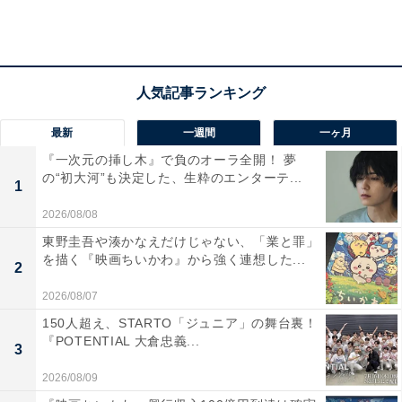
に古谷一行、主人公と因縁の関係となるユースケ・サン
タマリアのほか、光石研、甲本雅裕、駿河太郎、小市慢
太郎、松尾諭、瀧本美織も、駆け引きあり、裏切りあり
の激しい闘いを盛り上げます。
最新
一週間
一ヶ月
2.
経済ドラマの醍醐味を堪能
『一次元の挿し木』で負のオーラ全開！ 夢
の“初大河”も決定した、生粋のエンターテ...
1
台詞の多さに加え、その専門性に「なるほど」と感じる
2026/08/08
ことが多い経済ドラマ。法律の背後にある理念や銀行内
東野圭吾や湊かなえだけじゃない、「業と罪」
部の仕事も垣間見え、視野が広がります。
を描く『映画ちいかわ』から強く連想した...
2
2026/08/07
3.
大人たちの闘いと尋常ではない暴走も、みどころのひ
150人超え、STARTO「ジュニア」の舞台裏！
とつ
『POTENTIAL 大倉忠義...
3
織田裕二のスイッチが効いています。メガネをかけてパ
2026/08/09