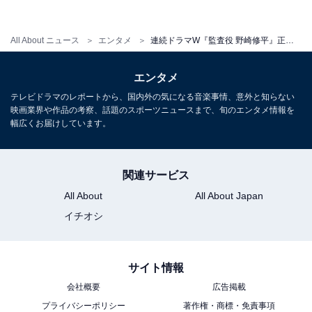
All About ニュース
エンタメ
連続ドラマW『監査役 野崎修平』正義をかけた熾烈な闘いがはじまる！
エンタメ
テレビドラマのレポートから、国内外の気になる音楽事情、意外と知らない
映画業界や作品の考察、話題のスポーツニュースまで、旬のエンタメ情報を
幅広くお届けしています。
関連サービス
All About
All About Japan
イチオシ
サイト情報
会社概要
広告掲載
プライバシーポリシー
著作権・商標・免責事項