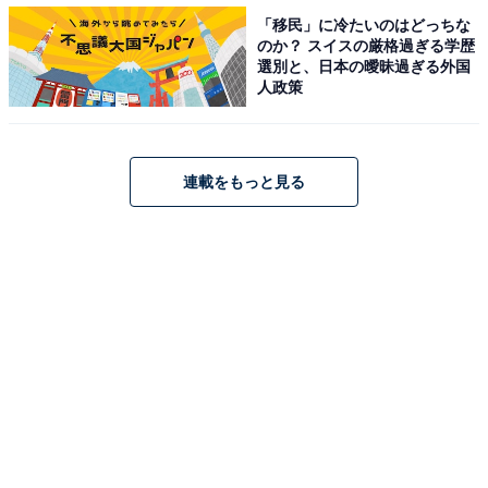
濃厚な完成披露試写会も大人流
「移民」に冷たいのはどっちな
のか？ スイスの厳格過ぎる学歴
織田裕二、岸谷五朗、古谷一行、松島菜々子、オーラ全
選別と、日本の曖昧過ぎる外国
人政策
開の俳優陣の登場に会場が沸いた完成試写会。
WOWOW
のドラマづくりへのこだわりや、バブル期のエピソード
など興味深い話が披露されました。
ピカピカのオールバ
ックにグリース
6
本を使うこともあったという岸谷五朗
連載をもっと見る
の話には、会場からは笑いが。練習する台詞の声が大き
すぎると指摘を受けた
織田裕二は首をかしげていました
が、その練習に他の出演者がどんどん参加していると権
野元監督が明かし、現場の熱い雰囲気が伝わってきまし
た。
1
月
14
日（日）の第
1
話は無料放送、はたらくひと、はた
らくひとを支えるひと、すべての大人に見てほしい傑作
です。