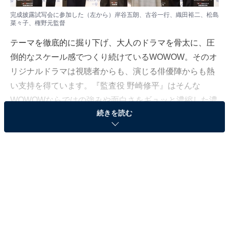
完成披露試写会に参加した（左から）岸谷五朗、古谷一行、織田裕二、松島
菜々子、権野元監督
テーマを徹底的に掘り下げ、大人のドラマを骨太に、圧
倒的なスケール感でつくり続けている
WOWOW。
そのオ
リジナルドラマは視聴者からも、演じる俳優陣からも熱
い支持を得ています。『監査役
野崎修平』はそんな
WOWOW
ならではの強みや面白さをギュッと濃縮した濃
続きを読む
厚な快作、
1
月
14
日（日）夜10時にス
タートします。
舞台は
1990
年代も終わるころ、虚飾と虚像のバブルが崩
壊した時代、それでも富へとなびく人間の不正が渦巻く
なか、監査役として登場するのが、
全くなびかない銀行
員・
野崎修平。演じるのは、対峙する力強い演技が年齢
とともに深みを増す織田裕二。全
8
回を全力で叫び続け
る主人公の魂と怒涛の展開にクギヅケ間違いなしです。