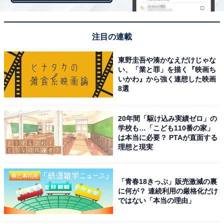
個人情報の管理など、こだわりの演出にも注目してくだ
さい。
注目の連載
東野圭吾や湊かなえだけじゃな
い、「業と罪」を描く『映画ち
いかわ』から強く連想した映画
8選
20年間「駆け込み実績ゼロ」の
学校も…「こども110番の家」
は本当に必要？ PTAが直面する
理想と現実
「青春18きっぷ」販売激減の裏
に何が？ 連続利用の厳格化だけ
ではない「本当の理由」