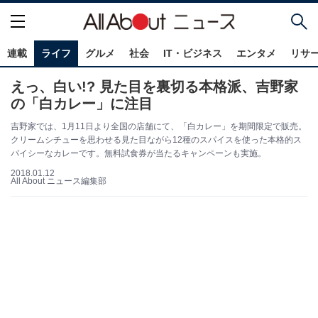
連載
ライフ
グルメ
社会
IT・ビジネス
エンタメ
リサ
えっ、白い!? 見た目を裏切る本格派、吉野家
の「白カレー」に注目
吉野家では、1月11日より全国の店舗にて、「白カレー」を期間限定で販売。
クリームシチューを思わせる見た目ながら12種のスパイスを使った本格的ス
パイシーなカレーです。無料試食券が当たるキャンペーンも実施。
2018.01.12
All About ニュース編集部