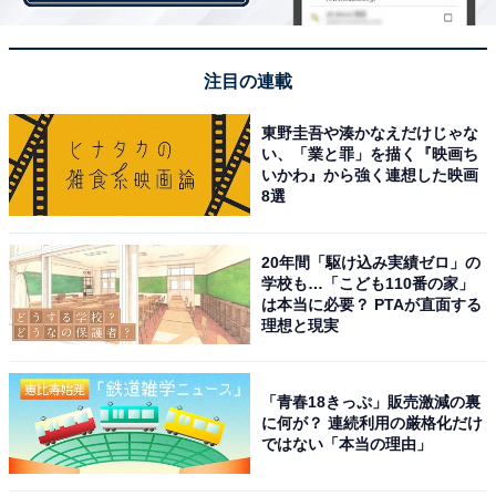
注目の連載
東野圭吾や湊かなえだけじゃな
い、「業と罪」を描く『映画ち
いかわ』から強く連想した映画
8選
20年間「駆け込み実績ゼロ」の
学校も…「こども110番の家」
は本当に必要？ PTAが直面する
理想と現実
「青春18きっぷ」販売激減の裏
に何が？ 連続利用の厳格化だけ
ではない「本当の理由」