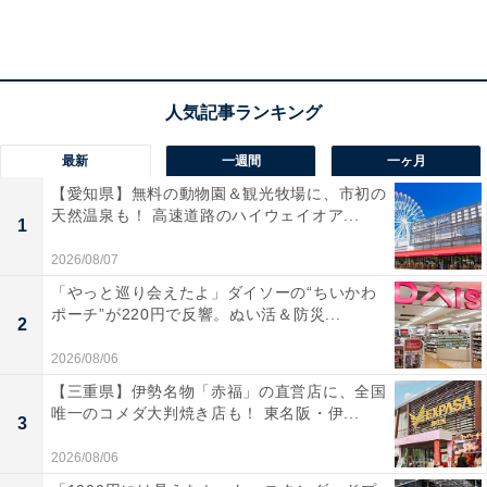
並盛 350円 551Kcal
大盛 450円 698Kcal
※テイクアウトできます
※一部の店舗では販売していません
最新
一週間
一ヶ月
【愛知県】無料の動物園＆観光牧場に、市初の
天然温泉も！ 高速道路のハイウェイオア...
1
2026/08/07
「やっと巡り会えたよ」ダイソーの“ちいかわ
ポーチ”が220円で反響。ぬい活＆防災...
2
2026/08/06
【三重県】伊勢名物「赤福」の直営店に、全国
唯一のコメダ大判焼き店も！ 東名阪・伊...
3
2026/08/06