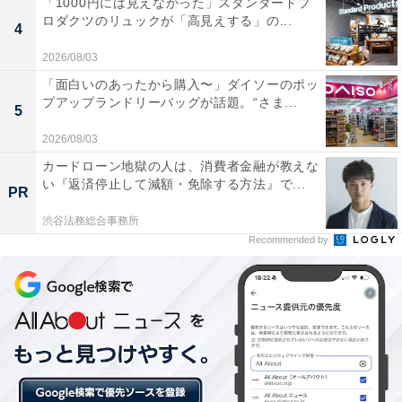
「1000円には見えなかった」スタンダードプ
ロダクツのリュックが「高見えする」の...
4
2026/08/03
「面白いのあったから購入〜」ダイソーのポッ
プアップランドリーバッグが話題。“さま...
5
2026/08/03
カードローン地獄の人は、消費者金融が教えな
い『返済停止して減額・免除する方法』で...
PR
渋谷法務総合事務所
Recommended by