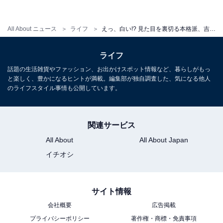
All About ニュース
ライフ
えっ、白い!? 見た目を裏切る本格派、吉野家の「白カレー」に注目
ライフ
話題の生活雑貨やファッション、お出かけスポット情報など、暮らしがもっ
と楽しく、豊かになるヒントが満載。編集部が独自調査した、気になる他人
のライフスタイル事情も公開しています。
関連サービス
All About
All About Japan
イチオシ
サイト情報
会社概要
広告掲載
プライバシーポリシー
著作権・商標・免責事項