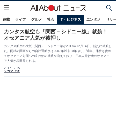
連載
ライフ
グルメ
社会
IT・ビジネス
エンタメ
リサ
カンタス航空も「関西－シドニー線」就航！
オセアニア人気が後押し
カンタス航空の大阪（関西）－シドニー線が2017年12月14日、新たに就航し
た。同社の関西からの自社運航便は2007年以来10年ぶり。近年、他社も含め
てオセアニア方面への直行便の就航が増えており、日本人旅行者のオセアニ
ア人気が垣間見られる。
2017.12.15
シカマ アキ