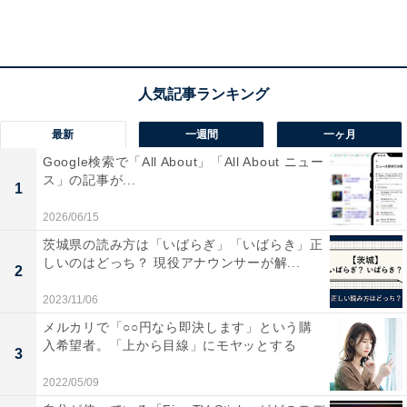
カンタス航空の関西空港への就航は2007年に関西－ケア
ンズ線を運休して以来10年ぶり。関西とオーストラリア
を結ぶ直行便は、カンタス航空の子会社にあたるジェッ
トスターが現在、関西－ケアンズ線を運航している。
最新
一週間
一ヶ月
Google検索で「All About」「All About ニュー
ス」の記事が...
1
2026/06/15
茨城県の読み方は「いばらぎ」「いばらき」正
しいのはどっち？ 現役アナウンサーが解...
2
2023/11/06
メルカリで「○○円なら即決します」という購
入希望者。「上から目線」にモヤッとする
3
2022/05/09