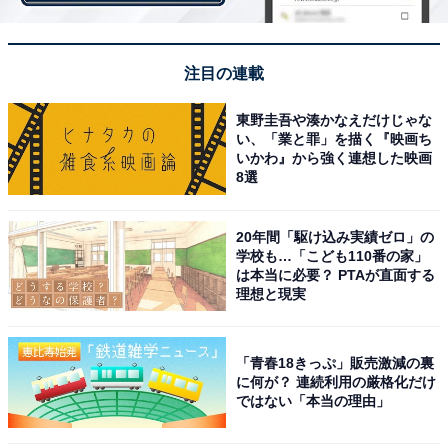
注目の連載
東野圭吾や湊かなえだけじゃな
い、「業と罪」を描く『映画ち
いかわ』から強く連想した映画
8選
治安面で安心、日本人旅行者の「オセアニア人
気」
20年間「駆け込み実績ゼロ」の
学校も…「こども110番の家」
は本当に必要？ PTAが直面する
理想と現実
「青春18きっぷ」販売激減の裏
に何が？ 連続利用の厳格化だけ
ではない「本当の理由」