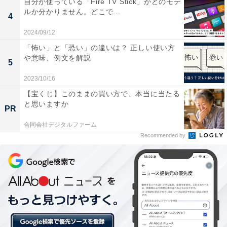
自分が使っている「Fire TV Stick」がどのモデ
QF34初便のビル・ラング機長（右）に記念の花束が贈呈された / 筆者撮影
ルか分かりません。どこで...
4
関西空港での就航当日、37番ゲート前で就航記念セレモ
2024/09/12
ニーが実施された。リチャード・コート駐日オーストラ
「怖い」と「恐い」の違いは？ 正しい使い方
リア大使、関西エアポートの山谷佳之代表取締役社長
や意味、例文を解説
5
CEOらが出席し、関西からの初便となるQF34便のビ
2023/10/16
ル・ラング機長への花束贈呈、関係者によるテープカッ
【宝くじ】このままの買い方で、本当に当たる
トなどが行われた。その後、初便の利用客が搭乗し、定
と思いますか
PR
刻の18時55分よりやや遅れて19時13分にシドニーへ向け
て出発した。
合同会社デジタルファーム
Recommended by