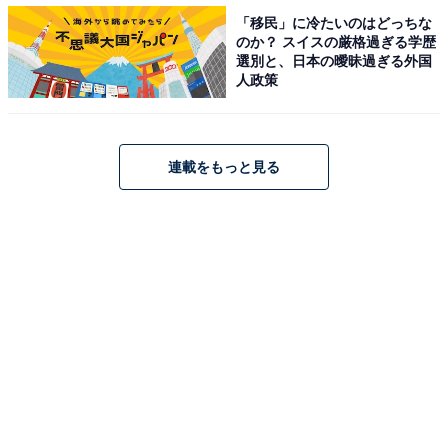
「移民」に冷たいのはどっちな
のか？ スイスの厳格過ぎる学歴
選別と、日本の曖昧過ぎる外国
人政策
関西空港で2007年以来10年ぶりにカンタスの自社便が就航。初便の利用客
連載をもっと見る
が早速、チェックインのために長い列を作っていた / 筆者撮影
カンタス航空によると、オーストラリアを訪れる日本人
観光客数が2015年から2016年にかけて23%も増加（※）
し、滞在期間は長期化し、滞在中に消費する金額も増え
ているという。※オーストラリア政府観光局調べ（2015
年／2016年）
また、2019年にラグビーのワールドカップ、2020年には
東京でオリンピック・パラリンピックの開催が予定さ