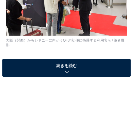
大阪（関西）からシドニーに向かうQF34初便に搭乗する利用客ら / 筆者撮
影
オーストラリアのカンタス航空が、大阪（関西）－シド
続きを読む
ニー線を直行便として新規就航した。週3便での通年運
航。当初は、冬スケジュールのみで運航する予定だった
が、需要の高ま
りなどによって通年での運航に変更され
た。使用機材はエアバスA330-200型機またはA330-300
型機で、ビジネスクラスとエコノミークラスの2クラス
制。2018年3月24日までは関西とシドニーいずれも月・
木・土曜日、同年3月26日からは月・水・土曜日の運航
となる。