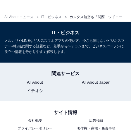
れ、オーストラリアからの観光客も増えることも予想さ
れる。
All About ニュース
IT・ビジネス
カンタス航空も「関西－シドニー線」就航！オセアニア人気が後押し
IT・ビジネス
メルカリやLINEなど人気スマホアプリの使い方、今さら聞けないビジネスマ
ナーや転職に関する話題など、若手からベテランまで、ビジネスパーソンに
役立つ情報を分かりやすく解説します。
関連サービス
All About
All About Japan
イチオシ
サイト情報
リチャード・コート駐日オーストラリア大使（左から2人目）やカンタス航
会社概要
広告掲載
空の関係者らが出発ゲートの前に並んで記念撮影 / 筆者撮影
プライバシーポリシー
著作権・商標・免責事項