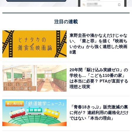
なお、次世代電池といわれる全固体電池は、ダイソンも
参入を目指すEVにも搭載するとしているが、トヨタもす
注目の連載
でに将来実現を目指すことはすでに知られている。
東野圭吾や湊かなえだけじゃな
い、「業と罪」を描く『映画ち
いかわ』から強く連想した映画
8選
20年間「駆け込み実績ゼロ」の
学校も…「こども110番の家」
は本当に必要？ PTAが直面する
理想と現実
「青春18きっぷ」販売激減の裏
に何が？ 連続利用の厳格化だけ
ではない「本当の理由」