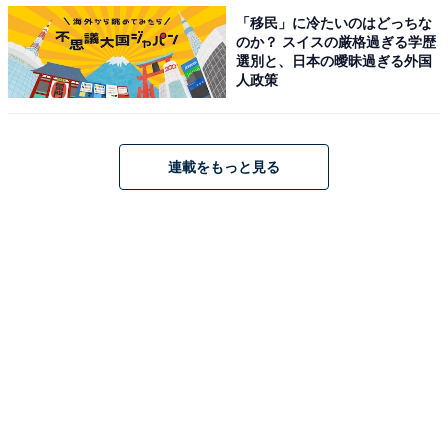
「移民」に冷たいのはどっちな
EV化の核である電池開発
のか？ スイスの厳格過ぎる学歴
選別と、日本の曖昧過ぎる外国
人政策
今回の協業の検討開始は、従来からの液状（ジェル状）
のリチウムイオン電池のほか、全固体電池も含まれてい
るそう。豊田章男社長は、EV化の核である電池開発は、
よりスピードが求められると判断し、トヨタからパナソ
連載をもっと見る
ニックに声を掛けたとしている。
パナソニックの津賀社長は、トヨタが全固体電池の研
究、開発を目指しているのは報道などで知っていたと前
置きしながらも、電池メーカーとして全固体電池の実現
は「そう簡単ではない」とも言及している。
今までの協業関係がありながら両社が改めて、車載用電