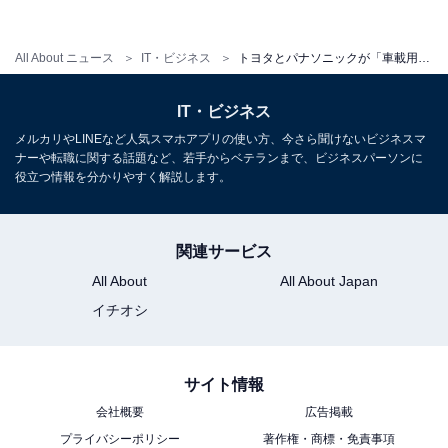
池協業の検討開始を発表したのは、豊田章男社長が現在
の自動車業界が「100年に1度の大変革」にあると何度も
繰り返した危機感の表れであり、電動化でもクルマをコ
All About ニュース
IT・ビジネス
トヨタとパナソニックが「車載用角形電池事業」で協業検討を開始
モディティ化させず、「EVでも愛車」といわれる「もっ
IT・ビジネス
といいクルマづくり」を目指すために欠かせない「もっ
といい電池」を作るための協業検討としている。
メルカリやLINEなど人気スマホアプリの使い方、今さら聞けないビジネスマ
ナーや転職に関する話題など、若手からベテランまで、ビジネスパーソンに
役立つ情報を分かりやすく解説します。
関連サービス
All About
All About Japan
イチオシ
サイト情報
会社概要
広告掲載
プライバシーポリシー
著作権・商標・免責事項