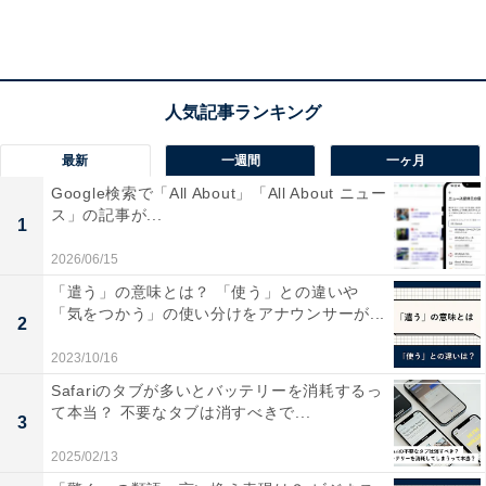
最新
一週間
一ヶ月
Google検索で「All About」「All About ニュー
ス」の記事が...
1
2026/06/15
「車載用角形電池」とは？
「遣う」の意味とは？ 「使う」との違いや
「気をつかう」の使い分けをアナウンサーが...
2
2023/10/16
Safariのタブが多いとバッテリーを消耗するっ
て本当？ 不要なタブは消すべきで...
3
2025/02/13