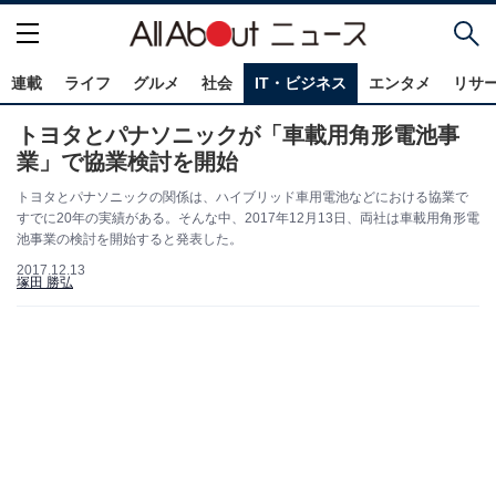
連載
ライフ
グルメ
社会
IT・ビジネス
エンタメ
リサ
トヨタとパナソニックが「車載用角形電池事
業」で協業検討を開始
トヨタとパナソニックの関係は、ハイブリッド車用電池などにおける協業で
すでに20年の実績がある。そんな中、2017年12月13日、両社は車載用角形電
池事業の検討を開始すると発表した。
2017.12.13
塚田 勝弘