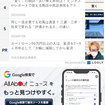
「驚く」の類語・言い換え表現は？ ビジネス
やレポートで使える熟語や英語表現をアナ...
4
2023/10/26
同じ一流企業でも社風は真逆？ 三菱・三井・
住友で変わる「評価される人」の違い
5
2026/07/28
パナソニックの津賀一宏社長は、現時点での車載用電池はテスラに供給して
いる電池が最高水準にあるとしながらも、トヨタと角形電池を開発すること
カードローン50万円以上の人は、返済を3～6
で、高容量かつ車両の設計がしやすいものにしたいとしている
ヶ月停止して『大幅に減額してから返済...
PR
パナソニックの津賀一宏社長の説明によると、今回、両
渋谷法務総合事務所
社が表現した「車載用角形電池」とは、現在パナソニッ
Recommended by
クがテスラに供給している「18650型」、最新世代の
「2170型」という「円筒形（一般に普及している乾電池
のような形状の）」とは異なる、クルマの設計がしやす
い「角形」の高容量電池のことで、この開発を両社は目
指すとしている。