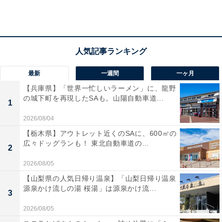
最新
一週間
一ヶ月
【兵庫県】「世界一忙しいラーメン」に、龍野
の城下町を再現したSAも。山陽自動車道...
1
2026/08/04
【栃木県】アウトレット近くのSAに、600㎡の
贅沢ミラノサンド 炭焼きローストビーフ～北海道産山わさびの醤油ソース
広々ドッグランも！ 東北自動車道の...
～ 490円（税込）
2
2026/08/05
【山梨県の人気日帰り温泉】「山梨日帰り温泉
源泉かけ流しの湯 桜湯」は源泉かけ流...
3
2026/08/05