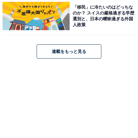
「移民」に冷たいのはどっちな
のか？ スイスの厳格過ぎる学歴
選別と、日本の曖昧過ぎる外国
人政策
朝カフェ・セットＢ あつあつハムチーズ～国産トマトソース～ 390円
（税込／選べるドリンク付）
連載をもっと見る
キャラメルベースの期間限定コーヒーも
北海道産生クリームを使用したキャラメルベースに、 コ
ーヒーとミルクを合わせたドリンクです。ホイップクリ
ームの上には、 北海道産の練乳と北海道産生乳で作った
バターを使用した、オリジナルのキャラメルソースをト
ッピング。キャラメルのミルキーなコクと甘みの中に、