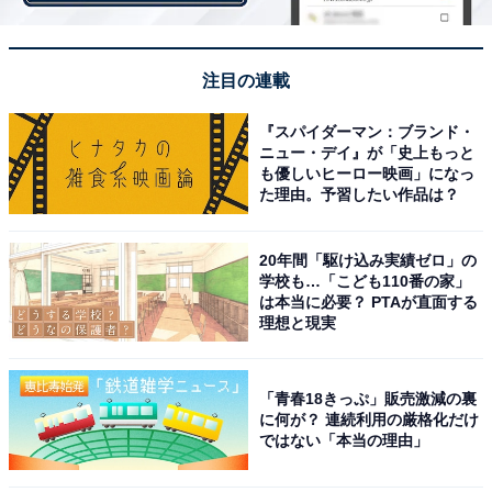
いと、 国産トマトソースのさっぱりとした後味を楽しめ
るサンドイッチです。
注目の連載
※朝カフェ・セットは午前10：30までの限定メニュー
『スパイダーマン：ブランド・
ニュー・デイ』が「史上もっと
も優しいヒーロー映画」になっ
た理由。予習したい作品は？
20年間「駆け込み実績ゼロ」の
学校も…「こども110番の家」
は本当に必要？ PTAが直面する
理想と現実
「青春18きっぷ」販売激減の裏
に何が？ 連続利用の厳格化だけ
ではない「本当の理由」