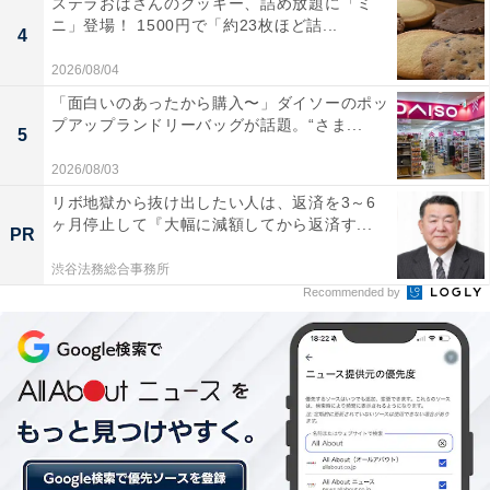
ステラおばさんのクッキー、詰め放題に「ミ
ニ」登場！ 1500円で「約23枚ほど詰...
4
2026/08/04
「面白いのあったから購入〜」ダイソーのポッ
プアップランドリーバッグが話題。“さま...
5
2026/08/03
リボ地獄から抜け出したい人は、返済を3～6
ヶ月停止して『大幅に減額してから返済す...
PR
渋谷法務総合事務所
Recommended by
寒い冬の朝に嬉しいホットサンドの朝カフェ・セ
ット
定番人気のハムとチーズに合わせたのは、国産トマトの
うまみを凝縮したトマトソース。 温めた後にベビーリー
フをトッピングすることで、 みずみずしさもプラスして
います。 デンマーク産ゴーダチーズのクリーミーな味わ