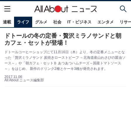
連載
ライフ
グルメ
社会
IT・ビジネス
エンタメ
リサ
ドトールの冬の定番・贅沢ミラノサンドと朝
カフェ・セットが登場！
ドトールコーヒーショップにて11月16日（木）より、冬の定番メニューとな
った「贅沢ミラノサンド 炭焼きローストビーフ ～北海道産山わさびの醤油ソ
ース～」や「朝カフェ・セットＢ あつあつハムチーズ～国産トマトソース
～」をはじめ、 新作のドリンク2種とケーキ3種が発売されます。
2017.11.06
All About ニュース編集部