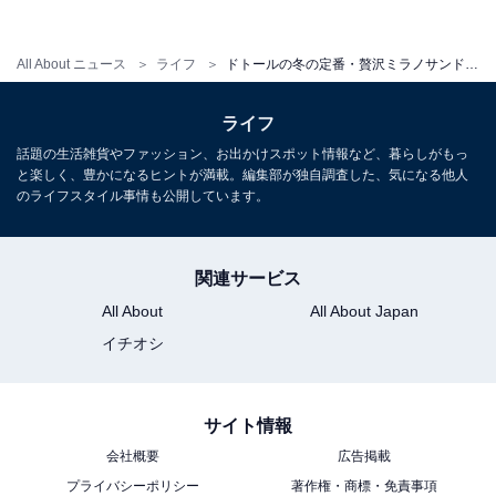
しっかりとコーヒーを感じられる一杯です。
All About ニュース
ライフ
ドトールの冬の定番・贅沢ミラノサンドと朝カフェ・セットが登場！
ライフ
話題の生活雑貨やファッション、お出かけスポット情報など、暮らしがもっ
と楽しく、豊かになるヒントが満載。編集部が独自調査した、気になる他人
のライフスタイル事情も公開しています。
関連サービス
All About
All About Japan
イチオシ
サイト情報
会社概要
広告掲載
プライバシーポリシー
著作権・商標・免責事項