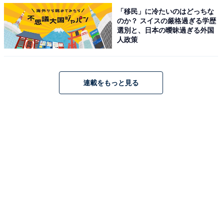
「移民」に冷たいのはどっちな
のか？ スイスの厳格過ぎる学歴
2020年には、東京五輪・パラ五輪も行われます。スポー
選別と、日本の曖昧過ぎる外国
ツの祭典ということで、高橋さんに来ていただきまし
人政策
た。高橋さんには、スポーツとアートの世界をつなげて
いただくことを期待しています。
連載をもっと見る
今回発行する『みらいチケット』は、未来の、2020年の
ヨコハマトリエンナーレのチケットです。子どもたちが
いまの時代をどう受け止めて、未来にどうつないでいっ
てくれるのか、そしてまた現代アートの祭典・ヨコハマ
トリエンナーレに戻ってきて欲しいという思いから、企
画しました。ご家族とともにお楽しみください」（逢坂
さん）