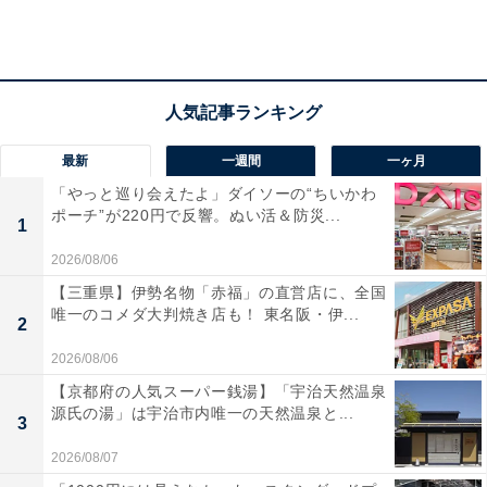
「キャー」という歓声が。グレーのタートルネックと紺ベースのチェック柄
のスーツを着こなし、にこやかに登場した（2017年10月28日撮影）
最新
一週間
一ヶ月
「やっと巡り会えたよ」ダイソーの“ちいかわ
ポーチ”が220円で反響。ぬい活＆防災...
1
2026/08/06
【三重県】伊勢名物「赤福」の直営店に、全国
唯一のコメダ大判焼き店も！ 東名阪・伊...
2
2026/08/06
【京都府の人気スーパー銭湯】「宇治天然温泉
源氏の湯」は宇治市内唯一の天然温泉と...
3
2026/08/07