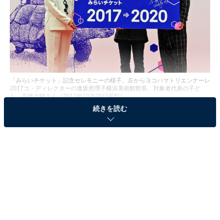
「みらいチケット」記念セレモニーの様子。左からヨコハマトリエンナーレ
2017コ・ディレクターの逢坂恵理子横浜美術館館長、対象者代表の子ど
も、高橋大輔さん（2017年10月28日撮影）
続きを読む
2010年バンクーバー五輪フィギュアスケート男子銅メダ
リストで、現在はプロフィギュアスケーターとして活躍
する高橋大輔さん（※）が、2017年10月28日に横浜美術
館前で行われた「みらいチケット」記念セレモニーに登
壇した。2020年に開催を予定している次回のヨコハマト
リエンナーレに子どもたちを招待する「みらいチケッ
ト」を20名に手渡したほか、ヨコハマトリエンナーレ