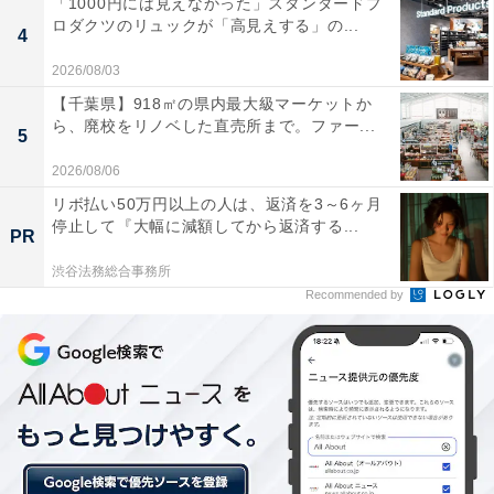
「1000円には見えなかった」スタンダードプ
高橋さんが子どもたちに手渡した「みらいチケッ
ロダクツのリュックが「高見えする」の...
4
ト」とは？
2026/08/03
【千葉県】918㎡の県内最大級マーケットか
ら、廃校をリノベした直売所まで。ファー...
5
2026/08/06
リボ払い50万円以上の人は、返済を3～6ヶ月
停止して『大幅に減額してから返済する...
PR
渋谷法務総合事務所
Recommended by
10月28日(土)から先着2020名の子どもに配布される「みらいチケット」
（2017年10月28日撮影）