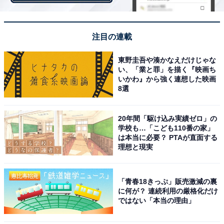
はじめに逢坂館長が「みらいチケット」について次のよ
うに説明した。
注目の連載
東野圭吾や湊かなえだけじゃな
「現在、11月5日まで横浜美術館ほか会場で現代アート
い、「業と罪」を描く『映画ち
の国際展『ヨコハマトリエンナーレ2017』を開催してい
いかわ』から強く連想した映画
8選
ます。『トリエンナーレ』とは『3年に一度』という意
味で、次回は2020年に開催を予定しています。
20年間「駆け込み実績ゼロ」の
学校も…「こども110番の家」
ヨコハマトリエンナーレは、いま、この時代のアーティ
は本当に必要？ PTAが直面する
理想と現実
ストが豊かな発想力・思いがけない創造力を使って、魅
力あふれるさまざまな作品を展示しています。作品を通
して、多くの方々が、いま私たちを取り巻いている世
「青春18きっぷ」販売激減の裏
界、人々、私たちの身近な方々について思いを馳せ、ア
に何が？ 連続利用の厳格化だけ
ではない「本当の理由」
ーティストからのメッセージを受け取っていただけた
ら、と思っています。