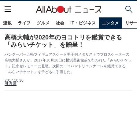
連載
ライフ
グルメ
社会
IT・ビジネス
エンタメ
リサ
高橋大輔が2020年のヨコトリを鑑賞できる
「みらいチケット」を贈呈！
バンクーバー五輪フィギュアスケート男子銅メダリストでプロスケーターの
高橋大輔さんが、2017年10月28日に横浜美術館前で行われた「みらいチケッ
ト」記念セレモニーに登壇。次回のヨコハマトリエンナーレを鑑賞できる
「みらいチケット」を子どもに手渡した。
2017.10.30
田辺 紫