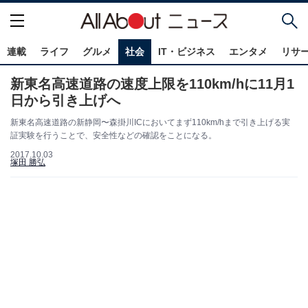
連載
ライフ
グルメ
社会
IT・ビジネス
エンタメ
リサ
新東名高速道路の速度上限を110km/hに11月1
日から引き上げへ
新東名高速道路の新静岡〜森掛川ICにおいてまず110km/hまで引き上げる実
証実験を行うことで、安全性などの確認をことになる。
2017.10.03
塚田 勝弘