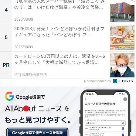
110km/hなり120km/hなりの速度設計がされているのが
【岐阜県の人気スーパー銭湯】「湯どころ み
のり」は「いけだゆげ温泉」や冷冷交代浴...
条件とされている。
4
2026/08/09
2026年8月発売！ パンどろぼうが時計付きフ
しかし、上記2つの高速道路（一部区間）だけでなく、
ィギュアになった「パンどろぼう フ...
5
交通の安全性を確保しながら、円滑の確保もそろそろ議
2026/08/09
論だけでなく実現化されるべきだろう。それは120km/h
カードローン50万円以上の人は、返済を3～6
でなくても実態に即して110km/hでもいい。その第一歩
ヶ月停止して『大幅に減額してから返済...
になるのが新東名高速道の110km/h引き上げになるはず
PR
だ。
渋谷法務総合事務所
Recommended by