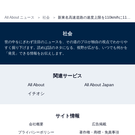
All About ニュース
社会
新東名高速道路の速度上限を110km/hに11月1日から引き上げへ
社会
世の中をにぎわず注目のニュースを、その道のプロが独自の視点でわかりや
すく掘り下げます。読めば話のネタになる、視野が広がる、いつでも何かを
「発見」できる情報をお伝えします。
関連サービス
All About
All About Japan
イチオシ
サイト情報
会社概要
広告掲載
プライバシーポリシー
著作権・商標・免責事項