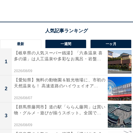
最新
一週間
一ヶ月
【岐阜県の人気スーパー銭湯】「六条温泉 喜
多の湯」は人工温泉や多彩なお風呂・岩盤...
1
2026/08/09
【愛知県】無料の動物園＆観光牧場に、市初の
天然温泉も！ 高速道路のハイウェイオア...
2
「日本の高速道路の実態」に近づく第一歩
2026/08/07
【群馬県藤岡市】道の駅「ららん藤岡」は買い
新東名高速道路や東北自動車道だけでなく、日本の高速
物・グルメ・遊びが揃うスポット。全国で...
3
道路の実態は100km/hで流れている区間ばかりではない
というのが実態。速度上限引き上げの対象となるのは、
2026/08/09