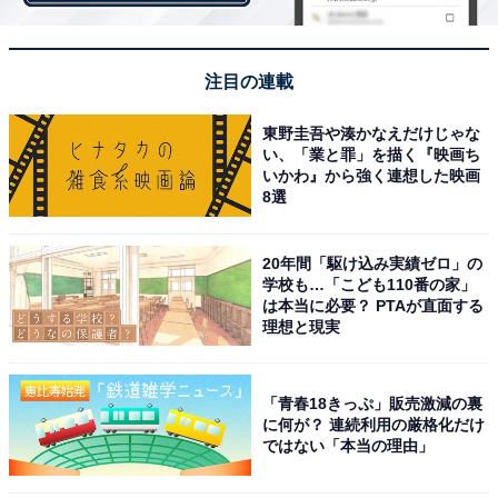
注目の連載
東野圭吾や湊かなえだけじゃな
い、「業と罪」を描く『映画ち
いかわ』から強く連想した映画
8選
20年間「駆け込み実績ゼロ」の
学校も…「こども110番の家」
は本当に必要？ PTAが直面する
理想と現実
「青春18きっぷ」販売激減の裏
に何が？ 連続利用の厳格化だけ
ではない「本当の理由」