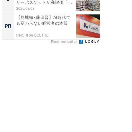
リーバスケットが高評価「使
は和の
わ...
が...
2026/08/03
2026/08/0
【見城徹×藤田晋】AI時代で
【あの
も変わらない経営者の本質
M発送
PR
PR
ル便！
FINCHI on GOETHE
チクタク
Recommended by