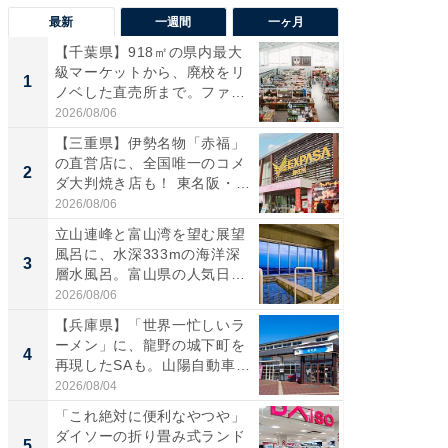
最新
一週間
一ヶ月
【千葉県】918㎡の県内最大
【兵庫
級マーケットから、廃校をリ
ーメン
1
1
ノベした直売所まで。ファ
再現した
ー...
道...
2026/08/06
2026/08/0
【三重県】伊勢名物「赤福」
【三重
の直営店に、全国唯一のコメ
「鈴鹿天
2
2
ダ大判焼き店も！ 東名阪・
は100
伊...
2026/08/06
2026/08/0
立山連峰と富山湾を望む展望
ステラ
風呂に、水深333mの海洋深
詰め放題
3
3
層水風呂。富山県の人気日
00円で「
帰...
2026/08/06
2026/08/0
【兵庫県】「世界一忙しいラ
「ミニオ
ーメン」に、龍野の城下町を
ッグ！ 
4
4
再現したSAも。山陽自動車
ど、夏限
道...
2026/08/04
2026/08/0
「これ絶対に便利なやつや」
【埼玉
ダイソーの折り畳み式ランド
「行田天
5
5