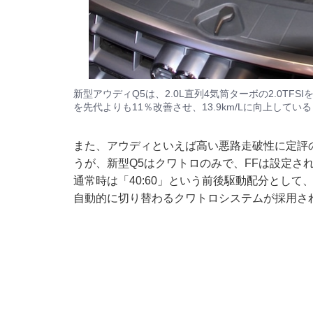
新型アウディQ5は、2.0L直列4気筒ターボの2.0TFSI
を先代よりも11％改善させ、13.9km/Lに向上している
また、アウディといえば高い悪路走破性に定評
うが、新型Q5はクワトロのみで、FFは設定さ
通常時は「40:60」という前後駆動配分として
自動的に切り替わるクワトロシステムが採用さ