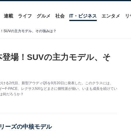
連載
ライフ
グルメ
社会
IT・ビジネス
エンタメ
リ
！SUVの主力モデル、その強みは？
本登場！SUVの主力モデル、そ
づける2代目、新型アウディQ5を9月20日に発表した。このクラスには、
ガーF-PACE、レクサスNXなどまさに個性派が揃い、いまも成長を続けてい
は何だろうか？
シリーズの中核モデル