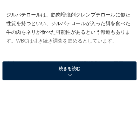
ジルパテロールは、筋肉増強剤クレンブテロールに似た
性質を持つといい、ジルパテロールが入った餌を食べた
牛の肉をネリが食べた可能性があるという報道もありま
す。WBCは引き続き調査を進めるとしています。
山中は、このタイトルマッチで4回TKO負けし、王座か
続きを読む
ら陥落。日本最多記録の世界王座13連続防衛に失敗して
います。
ドーピング（doping）については、医師の清益功浩さん
がAll Aboutの『
ドーピングとは…禁止薬物・検査の方法・選手の注意点
』で解説をしています。