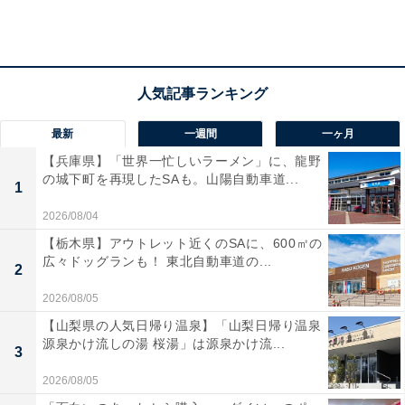
ドーピング（doping）とは、スポーツをする際に薬を使
って競技力を高めること。南アフリカ共和国の原住民で
あるカフィール族が、祭りのときに「ドップ」という強
い酒を飲み、祭りを盛り上げていたことが言葉の由来と
最新
一週間
一ヶ月
されています。
【兵庫県】「世界一忙しいラーメン」に、龍野
の城下町を再現したSAも。山陽自動車道...
1
清益さんによると、最近は薬によるドーピングだけでな
2026/08/04
く、自己血液を輸血することによって酸素を全身に運ぶ
【栃木県】アウトレット近くのSAに、600㎡の
能力を高める「血液ドーピング」、筋肉疾患を治すため
広々ドッグランも！ 東北自動車道の...
2
の遺伝子治療を悪用して細胞・遺伝子・遺伝因子・遺伝
2026/08/05
子表現の調整する「遺伝子ドーピング」などがあり、い
【山梨県の人気日帰り温泉】「山梨日帰り温泉
ずれもスポーツにおいて禁止されていると説明します。
源泉かけ流しの湯 桜湯」は源泉かけ流...
3
2026/08/05