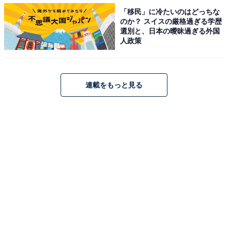
ることはフェアプレイの精神に反する。ドーピングがス
「移民」に冷たいのはどっちな
のか？ スイスの厳格過ぎる学歴
ポーツ競技そのものの価値を損なわせ、ドーピングに頼
選別と、日本の曖昧過ぎる外国
ってでもスポーツによる金銭的な報酬を目的にするよう
人政策
になれば、スポーツの対する信頼性が無くなる。
連載をもっと見る
3. 社会において悪影響があるため
ドーピングに使われる薬は、病院で処方される薬だけで
なく、副作用などを無視して運動能力を高めることを追
及すると、覚醒剤や麻薬、違法ドラックも含まれてく
る。反社会的な薬を使用することは、スポーツ界にとど
まらず、社会全体への悪影響が心配される。プロ選手
が、違法な薬を使って違法な勝ち方で収入を得ているこ
とは、社会的にも許容されない。