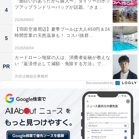
「面白いのあったから購入〜」ダイソーのポッ
プアップランドリーバッグが話題。“さま...
4
2026/08/03
【羽田空港周辺】夏季プールは大人450円＆24
時間営業の天然温泉も！ コスパ抜群...
5
2026/08/04
カードローン地獄の人は、消費者金融が教えな
い『返済停止して減額・免除する方法』で...
PR
渋谷法務総合事務所
Recommended by
ドーピングが禁止される3つの理由
世界的に「アンチ・ドーピング」の考えは徹底されてお
り、国際的なスポーツの場ではドーピングは禁止されて
います。ドーピングが禁止される理由として、以下の3