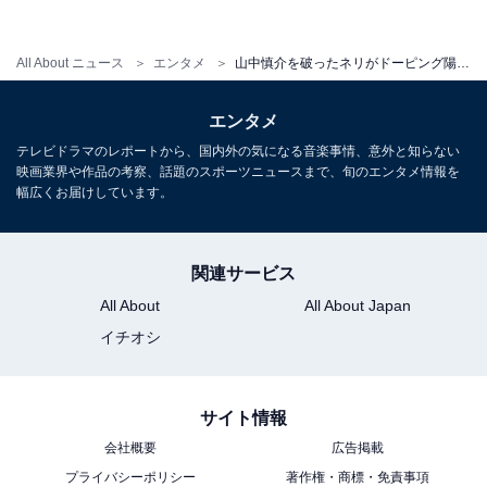
ドーピング検査は同性の立ち合いによる尿検査が
基本
All About ニュース
エンタメ
山中慎介を破ったネリがドーピング陽性反応…どんな検査をする？
検査の方法は主に尿検査です。
エンタメ
テレビドラマのレポートから、国内外の気になる音楽事情、意外と知らない
検体である尿のすり替えを確実に防ぐために、「DC（ド
映画業界や作品の考察、話題のスポーツニュースまで、旬のエンタメ情報を
ーピング・コントロールの意味）ドクター」、「DC係官
幅広くお届けしています。
（DCO）」の立ち合いの下で尿が採取され、尿が本人か
ら採取されたものかどうかを確認します。なお、採尿に
関連サービス
立ち合うのは同性で、採取された尿は封印されて、検査
All About
All About Japan
室に運ばれるといいます。
イチオシ
ドーピング目的ではない、病気の治療で薬が使用してい
サイト情報
る場合は、あらかじめ治療目的の薬物使用の適用措置申
会社概要
広告掲載
請書（TUE）を提出します。申請書の提出がない状態
プライバシーポリシー
著作権・商標・免責事項
で、競技で認可されていない禁止物質が検出されると、