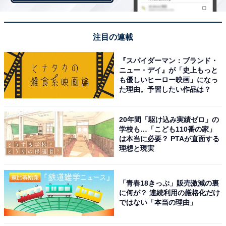
つを清益さんは挙げています。
注目の連載
1. 競技者や選手の健康を害するため
『スパイダーマン：ブランド・
薬は病気の治療に使用されるもので、病気でもないのに
ニュー・デイ』が「史上もっと
薬物を使用するのは健康リスクが高くなる。薬は正しい
も優しいヒーロー映画」になっ
た理由。予習したい作品は？
量でその効果を発揮するが、競技力の向上という本来の
目的ではない方法で使用する場合、過剰投与がされた
り、長期間にわたっての乱用が起こったりする懸念があ
20年間「駆け込み実績ゼロ」の
学校も…「こども110番の家」
る。副作用や後遺症は深刻で、場合によっては致命的な
は本当に必要？ PTAが直面する
ものになる危険もある。
理想と現実
2. スポーツの公正さを損なうため
「青春18きっぷ」販売激減の裏
に何が？ 連続利用の厳格化だけ
ではない「本当の理由」
スポーツは一定のルールの中でその技能を競い合うも
の。認められていない薬によって短期的に競技力を高め