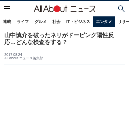
連載
ライフ
グルメ
社会
IT・ビジネス
エンタメ
リサ
山中慎介を破ったネリがドーピング陽性反
応…どんな検査をする？
2017.08.24
All About ニュース編集部