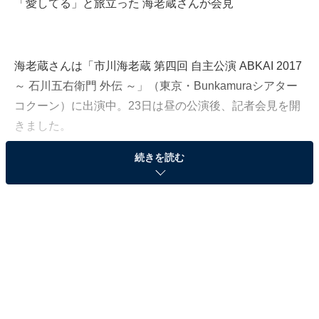
「愛してる」と旅立った 海老蔵さんが会見
海老蔵さんは「市川海老蔵 第四回 自主公演 ABKAI 2017
～ 石川五右衛門 外伝 ～」（東京・Bunkamuraシアター
コクーン）に出演中。23日は昼の公演後、記者会見を開
きました。
続きを読む
海老蔵さんは22日夜の公演後、麻央さんの母親から具合
が悪いと連絡を受けて慌てて帰ったといいます。海老蔵
さんは息を引き取る瞬間について、「これは本当に不思
議な話ですけど、息を引き取る瞬間を私は見ていまし
た。愛してると言って、そのまま旅立ちました」と涙な
がらに述べました。