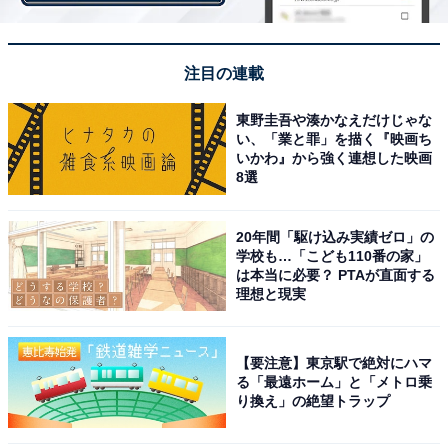
注目の連載
東野圭吾や湊かなえだけじゃな
い、「業と罪」を描く『映画ち
いかわ』から強く連想した映画
8選
20年間「駆け込み実績ゼロ」の
「なりたい自分になる」ブログを立ち上げ反響
学校も…「こども110番の家」
は本当に必要？ PTAが直面する
理想と現実
麻央さんは2016年9月、ブログ『
KOKORO.
』を立ち上げ
ました。「癌の陰に隠れないで」という医師の言葉から
「なりたい自分になる」と、闘病生活や病への思い、家
【要注意】東京駅で絶対にハマ
る「最遠ホーム」と「メトロ乗
族とのやりとりをつづってきました。このブログに対し
り換え」の絶望トラップ
ての反響は大きく、イギリスのBBCは、世界中から影響
力を持ち人の心を動かす女性100人を選ぶ「100