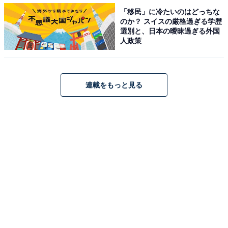
「移民」に冷たいのはどっちな
Women（100人の女性）」の一人に選びました。
のか？ スイスの厳格過ぎる学歴
選別と、日本の曖昧過ぎる外国
人政策
記者会見で海老蔵さんは、麻央さんは完治したら乳がん
や乳がんにともなう病に対して「救いになれる存在」に
なりたいという思いを持って闘病をしており、ブログの
連載をもっと見る
更新もそうした思いから始めたと明かしていました。ま
た、同じ病気に苦しむ人と気持ちを分かち合う姿に、多
くのことを学んだと海老蔵さんは述べていました。
実際に、こうした麻央さんの発信により乳がんへの理解
や健康診断への関心は高まったと言えるのではないでし
ょうか。All Aboutでは、麻央さんのニュースが報じられ
て以降、乳がんに関連する記事が多く読まれました。麻
央さんの思いをくみ、改めて乳がんについての理解や早