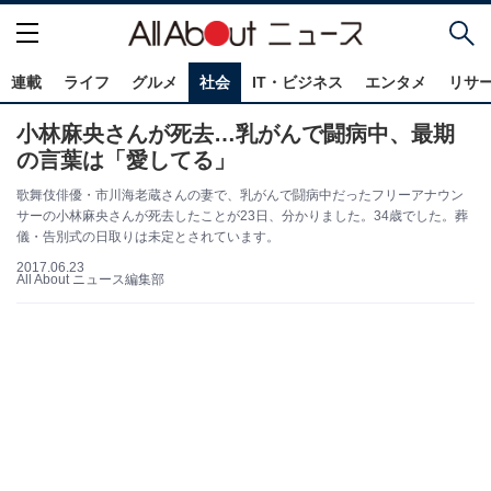
連載
ライフ
グルメ
社会
IT・ビジネス
エンタメ
リサ
小林麻央さんが死去…乳がんで闘病中、最期
の言葉は「愛してる」
歌舞伎俳優・市川海老蔵さんの妻で、乳がんで闘病中だったフリーアナウン
サーの小林麻央さんが死去したことが23日、分かりました。34歳でした。葬
儀・告別式の日取りは未定とされています。
2017.06.23
All About ニュース編集部