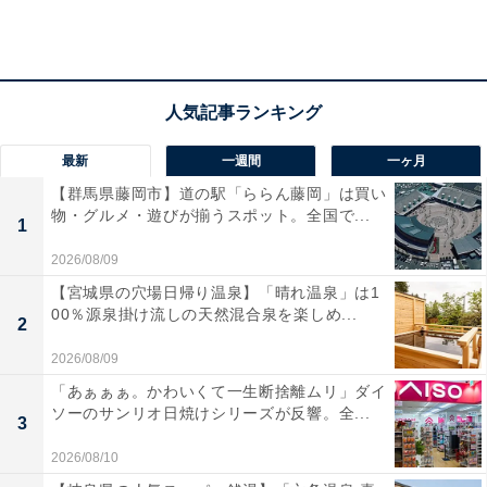
最新
一週間
一ヶ月
【群馬県藤岡市】道の駅「ららん藤岡」は買い
物・グルメ・遊びが揃うスポット。全国で...
1
2026/08/09
【宮城県の穴場日帰り温泉】「晴れ温泉」は1
日本マイクロソフトのイベントに登場していた小林麻央さん＝2014年10月
16日（写真：MANTAN/アフロ）
00％源泉掛け流しの天然混合泉を楽しめ...
2
麻央さんが乳がんを患っていることは昨年（2016年）6
2026/08/09
月に一部スポーツ紙で報じられ、海老蔵さんが9日、都
「あぁぁぁ。かわいくて一生断捨離ムリ」ダイ
ソーのサンリオ日焼けシリーズが反響。全...
内で記者会見を開き、闘病中であることを明かしまし
3
た。その時、麻央さんの乳がんは、人間ドックで発覚
2026/08/10
し、闘病はその当時で1年8カ月に及んでいたと海老蔵さ