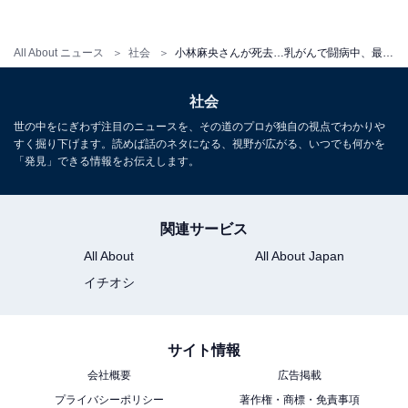
期発見につながってほしいものです。
All About ニュース
社会
小林麻央さんが死去…乳がんで闘病中、最期の言葉は「愛してる」
【関連記事】
社会
進行性乳がんとは…12人に1人が乳がんになる時代に
世の中をにぎわず注目のニュースを、その道のプロが独自の視点でわかりや
すく掘り下げます。読めば話のネタになる、視野が広がる、いつでも何かを
乳がんになりやすい人・なりやすい習慣
「発見」できる情報をお伝えします。
デンスブレストとは？知っておきたい乳がん検診の限界
関連サービス
All About
All About Japan
イチオシ
サイト情報
会社概要
広告掲載
プライバシーポリシー
著作権・商標・免責事項