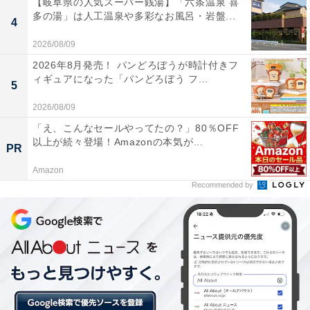
【岐阜県の人気スーパー銭湯】「六条温泉 喜
んは話していました。
多の湯」は人工温泉や多彩なお風呂・岩盤...
4
2026/08/09
その後、麻央さんは肺やあごなどへの転移を公表してい
2026年8月発売！ パンどろぼうが時計付きフ
ィギュアになった「パンどろぼう フ...
ましたが、今年5月末からは本人の希望で在宅医療を受
5
けていました。
2026/08/09
「え、こんなセールやってたの？」80％OFF
以上が続々登場！Amazonの本気が...
PR
7月3日に東京の歌舞伎座で始まる「七月大歌舞伎」に長
男・勸玄くん（4）が史上最年少での宙乗りに挑戦する
Amazon
Recommended by
予定で、それを麻央さんは励みにしてきたといいます。
目前に迫りながら叶わなかったことが悔やまれます。