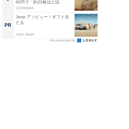
00円で「約23枚ほど詰...
は和の
が...
2026/08/04
2026/08/0
Jeep アソビュー！ギフト当
「おば
たる
い」孫
PR
PR
集
Jeep Japan
株式会社
Recommended by