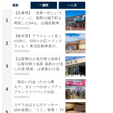
最新
一週間
一ヶ月
【兵庫県】「世界一忙しいラ
「気に
ーメン」に、龍野の城下町を
る〜」3
1
1
再現したSAも。山陽自動車
バー」
道...
好...
2026/08/04
2026/07/3
【栃木県】アウトレット近く
【三重
のSAに、600㎡の広々ドッグ
「鈴鹿天
2
2
ランも！ 東北自動車道の...
は100
2026/08/05
2026/08/0
【山梨県の人気日帰り温泉】
「ミニオ
「山梨日帰り温泉 源泉かけ流
ッグ！ 
3
3
しの湯 桜湯」は源泉かけ流...
ど、夏限
2026/08/05
2026/08/0
「面白いのあったから購
ステラ
入〜」ダイソーのポップアッ
詰め放題
4
4
プランドリーバッグが話
00円で「
題。“さま...
2026/08/03
2026/08/0
ステラおばさんのクッキー、
【埼玉
詰め放題に「ミニ」登場！ 15
「行田天
5
5