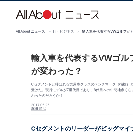
All About ニュース
IT・ビジネス
輸入車を代表するVWゴルフが
輸入車を代表するVWゴル
が変わった？
Cセグメントと呼ばれる実用車クラスのベンチマーク（指標）
受けた。現行モデルが7世代目であり、8代目への中間地点くら
わったのだろうか？
2017.05.25
塚田 勝弘
Cセグメントのリーダーがビッグマイ