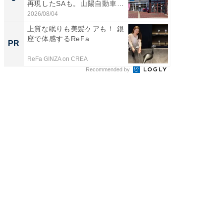
再現したSAも。山陽自動車
は和の
道...
が...
2026/08/04
2026/08/0
上質な眠りも美髪ケアも！ 銀
特別な
座で体感するReFa
「太り
PR
PR
とは？
ReFa GINZA on CREA
森永乳業
Recommended by