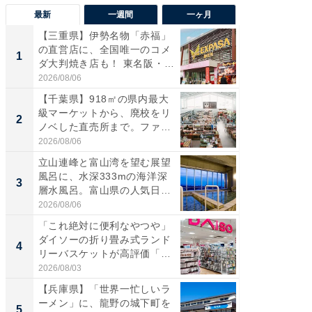
最新
一週間
一ヶ月
【三重県】伊勢名物「赤福」
【兵庫
の直営店に、全国唯一のコメ
ーメン
1
1
ダ大判焼き店も！ 東名阪・
再現した
伊...
道...
2026/08/06
2026/08/0
【千葉県】918㎡の県内最大
【三重
級マーケットから、廃校をリ
「鈴鹿天
2
2
ノベした直売所まで。ファ
は100
ー...
2026/08/06
2026/08/0
立山連峰と富山湾を望む展望
ステラ
風呂に、水深333mの海洋深
詰め放題
3
3
層水風呂。富山県の人気日
00円で「
帰...
2026/08/06
2026/08/0
「これ絶対に便利なやつや」
「ミニオ
ダイソーの折り畳み式ランド
ッグ！ 
4
4
リーバスケットが高評価「使
ど、夏限
わ...
2026/08/03
2026/08/0
【兵庫県】「世界一忙しいラ
【埼玉
ーメン」に、龍野の城下町を
「行田天
5
5