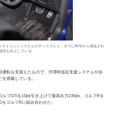
ォテイメントシステムのディスプレイ。すでに昨年から強化され
、視認性も向上している
動運転を見据えたもので、渋滞時追従支援システムや歩
どを搭載している。
GTIを10ps引き上げて最高出力230ps、ゴルフRを
SGをゴルフRに組み合わせた。