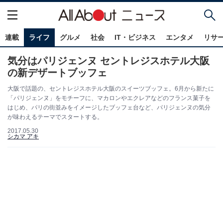
連載
ライフ
グルメ
社会
IT・ビジネス
エンタメ
リサ
気分はパリジェンヌ セントレジスホテル大阪
の新デザートブッフェ
大阪で話題の、セントレジスホテル大阪のスイーツブッフェ。6月から新たに
「パリジェンヌ」をモチーフに、マカロンやエクレアなどのフランス菓子を
はじめ、パリの街並みをイメージしたブッフェ台など、パリジェンヌの気分
が味わえるテーマでスタートする。
2017.05.30
シカマ アキ