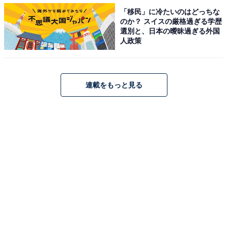
ア、マカロン、オペラ、サントノーレなどが好きなだけ
「移民」に冷たいのはどっちな
のか？ スイスの厳格過ぎる学歴
存分に味わえるのは、洋スイーツ好きにはたまらない。
選別と、日本の曖昧過ぎる外国
人政策
また、口紅、バッグ、ハイヒールといったファッション
やコスメをモチーフにしたスイーツも並び、見た目の楽
連載をもっと見る
しさにもこだわっている。これらは「シャンゼリゼでシ
ョッピングをしたいお洒落なアイテム」がモチーフとの
こと。
その他、「ル ドール」のフランス人シェフによるキッシ
ュ、生ハムクロワッサンといった本場のフレンチキュイ
ジーヌも。スイーツだけでなく料理があるのもやはりう
れしい。