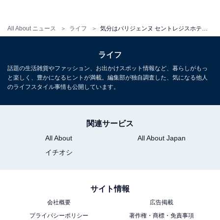
かわいいインスタジェニックなフォトスポットも
設置
All About ニュース
ライフ
気分はパリジェンヌ セントレジスホテル大阪の新デザートブッフェ
ライフ
話題の生活雑貨やファッション、お出かけスポット情報など、暮らしがもっ
と楽しく、豊かになるヒントが満載。編集部が独自調査した、気になる他人
のライフスタイル事情も公開しています。
関連サービス
All About
All About Japan
イチオシ
サイト情報
会社概要
広告掲載
スイーツブッフェの来場者限定、セントレジスのロゴが入ったチョコレート
プライバシーポリシー
著作権・商標・免責事項