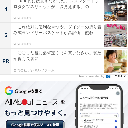
「1000円には見えなかった」スタンダードプ
ロダクツのリュックが「高見えする」の...
フレンチビストロ「ル ドール」。パリの雰囲気が漂う大阪で人気のレスト
4
ラン
2026/08/03
今回のデザートブッフェ「パリジェンヌ」は、パリのシ
「これ絶対に便利なやつや」ダイソーの折り畳
ャンゼリゼ通りでショッピングを楽しむ大人女子の休日
み式ランドリーバスケットが高評価「使わ...
5
をイメージ。なぜシャンゼリゼ通りなのかというと、ホ
2026/08/03
テルが大阪のメインストリートである御堂筋に面し、大
「〇〇した後に必ず宝くじを買いなさい」貧乏
阪のシャンゼリゼ通りと称されていることにちなんだと
が億万長者に
PR
いう。
合同会社デジタルファーム
Recommended by
特に、スイーツブッフェの会場「ル ドール」はホテルの
1階と2階にあり、いまや大阪を代表する本格フレンチビ
ストロとして知られる。床のモザイクタイル、オープン
テラスもあって、大阪にいながらパリの雰囲気が楽しめ
る。