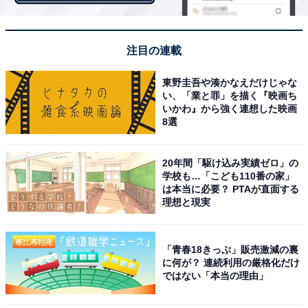
注目の連載
東野圭吾や湊かなえだけじゃな
い、「業と罪」を描く『映画ち
いかわ』から強く連想した映画
8選
20年間「駆け込み実績ゼロ」の
学校も…「こども110番の家」
は本当に必要？ PTAが直面する
理想と現実
高級フランス菓子が思う存分味わえる！
「青春18きっぷ」販売激減の裏
に何が？ 連続利用の厳格化だけ
ではない「本当の理由」
デザートブッフェ「パリジェンヌ」で提供されるスイー
ツは、まず、フランスを代表する数々のお菓子。エクレ