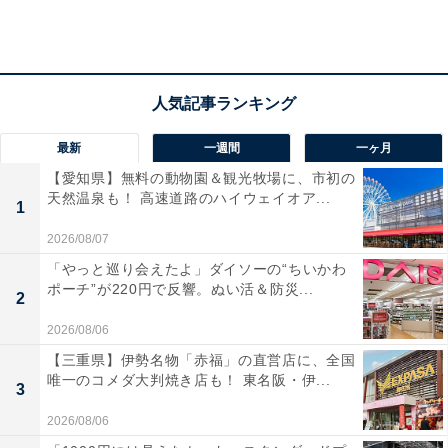
テーマは「シャンゼリゼ通りでショッピングを楽
しむ大人女子の休日」
最新
一週間
一ヶ月
【愛知県】無料の動物園＆観光牧場に、市初の
天然温泉も！ 高速道路のハイウェイオア...
1
2026/08/07
「やっと巡り会えたよ」ダイソーの“ちいかわ
ポーチ”が220円で反響。ぬい活＆防災...
2
2026/08/06
【三重県】伊勢名物「赤福」の直営店に、全国
唯一のコメダ大判焼き店も！ 東名阪・伊...
3
2026/08/06