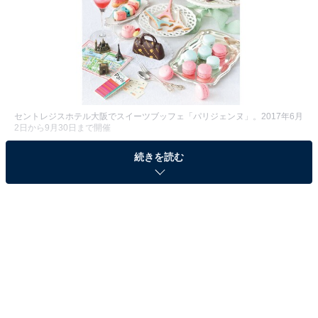
セントレジスホテル大阪でスイーツブッフェ「パリジェンヌ」。2017年6月
2日から9月30日まで開催
世界最高級のホテルチェーン、セントレジスホテル大阪
続きを読む
でのスイーツブッフェが人気だ。これまで、ストロベリ
ーのスイーツと料理などが楽しめるブッフェをはじめ、
黒スイーツを取り揃えた「THE BLACK」、お姫様気分
が味わえる「プリンセスデザートブッフェ」などを実
施。格式高いラグジュアリーホテルのスイーツを上質な
サービスと合わせて体験できるとあって、女性を中心に
人気を集め、開催するたびに話題となってきた。