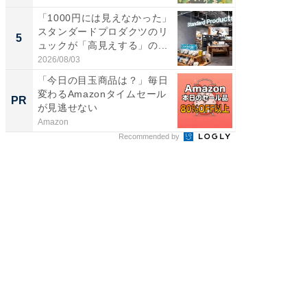
「1000円には見えなかった」
「これ
スタンダードプロダクツのリ
ダイソ
5
5
ュックが「高見えする」の...
リーバ
わ...
2026/08/03
2026/08/0
「今日の目玉商品は？」毎日
団地で
変わるAmazonタイムセール
掘り出
PR
PR
が見逃せない
Amazon
UR都市機
Recommended by