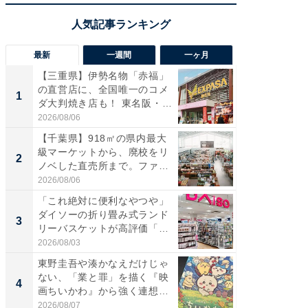
最新
一週間
一ヶ月
【三重県】伊勢名物「赤福」
【兵庫
の直営店に、全国唯一のコメ
ーメン
1
1
ダ大判焼き店も！ 東名阪・
再現した
伊...
道...
2026/08/06
2026/08/0
【千葉県】918㎡の県内最大
【千葉県
級マーケットから、廃校をリ
級マー
2
2
ノベした直売所まで。ファ
ノベし
ー...
ー...
2026/08/06
2026/08/0
「これ絶対に便利なやつや」
ステラ
ダイソーの折り畳み式ランド
詰め放題
3
3
リーバスケットが高評価「使
00円で「
わ...
2026/08/03
2026/08/0
東野圭吾や湊かなえだけじゃ
立山連
ない、「業と罪」を描く『映
風呂に、
4
4
画ちいかわ』から強く連想し
層水風
た...
帰...
2026/08/07
2026/08/0