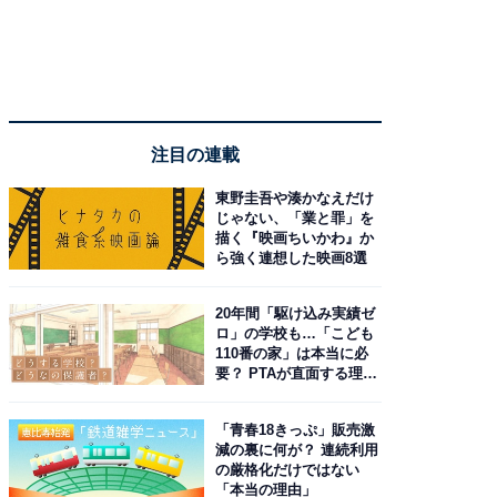
注目の連載
東野圭吾や湊かなえだけ
じゃない、「業と罪」を
描く『映画ちいかわ』か
ら強く連想した映画8選
20年間「駆け込み実績ゼ
ロ」の学校も…「こども
110番の家」は本当に必
要？ PTAが直面する理想
と現実
「青春18きっぷ」販売激
減の裏に何が？ 連続利用
の厳格化だけではない
「本当の理由」