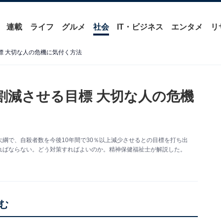
連載
ライフ
グルメ
社会
IT・ビジネス
エンタメ
リ
標 大切な人の危機に気付く方法
割減させる目標 大切な人の危機
綱で、自殺者数を今後10年間で30％以上減少させるとの目標を打ち出
ればならない。どう対策すればよいのか。精神保健福祉士が解説した。
む