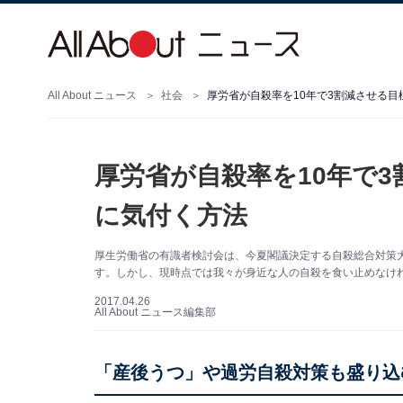
All About ニュース
社会
厚労省が自殺率を10年で3割減させる目
厚労省が自殺率を10年で3
に気付く方法
厚生労働省の有識者検討会は、今夏閣議決定する自殺総合対策大
す。しかし、現時点では我々が身近な人の自殺を食い止めなけ
2017.04.26
All About ニュース編集部
「産後うつ」や過労自殺対策も盛り込