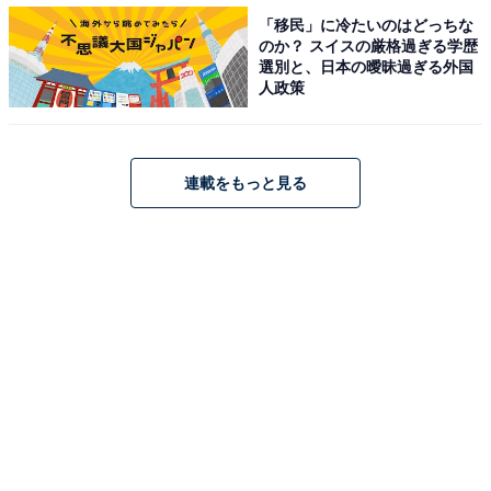
り上げる。イベント広場には、ヒュッテと呼ばれる木の
「移民」に冷たいのはどっちな
小屋が17軒並び、フード・ドリンク・雑貨を販売。フー
のか？ スイスの厳格過ぎる学歴
選別と、日本の曖昧過ぎる外国
ドでは、ドイツで春を告げる野菜といわれている「シュ
人政策
パーゲル（ホワイトアスパラ）」や、港町のハンブルク
地方の伝統料理「ラプスカウス」をはじめ、名物のソー
セージ・菓子パンのほか、フレッシュジュースなどが並
連載をもっと見る
ぶ。