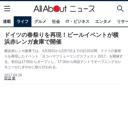
連載
ライフ
グルメ
社会
IT・ビジネス
エンタメ
リサ
ドイツの春祭りを再現！ビールイベントが横
浜赤レンガ倉庫で開催
横浜赤レンガ倉庫では、4月28日から5月7日までの計10日間、ドイツの春祭
りを再現したイベント「ヨコハマフリューリングスフェスト 2017」を開催す
る。初日は17:00からオープンし、17:30から特設テントでオープニングセレ
モニーがにぎやかに執り行われる。
2017.04.26
田辺 紫