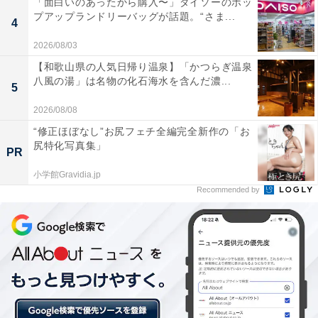
「面白いのあったから購入〜」ダイソーのポッ
プアップランドリーバッグが話題。“さま...
4
2026/08/03
2017年はアミューズメントパークのような陽気な
【和歌山県の人気日帰り温泉】「かつらぎ温泉
雰囲気を演出
八風の湯」は名物の化石海水を含んだ濃...
5
2026/08/08
5回目を迎える今年の会場は、例年海側に配置していた
“修正ほぼなし”お尻フェチ全編完全新作の「お
アトラクションエリアを道路側にも拡大。アトラクショ
尻特化写真集」
PR
ンの数が過去最多の8種類に増え、家族で楽しめる「海
賊船」などの乗り物が初登場する。例年よりもさらにア
小学館Gravidia.jp
Recommended by
ミューズメントパークのような陽気な雰囲気を演出する
という。