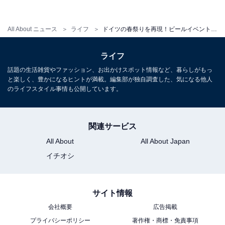
All About ニュース
ライフ
ドイツの春祭りを再現！ビールイベントが横浜赤レンガ倉庫で開催
ドイツの伝統料理「ラプスカウス」（画像はイメージ、画像提供：横浜赤レ
ライフ
ンガ倉庫）
話題の生活雑貨やファッション、お出かけスポット情報など、暮らしがもっ
と楽しく、豊かになるヒントが満載。編集部が独自調査した、気になる他人
のライフスタイル事情も公開しています。
関連サービス
All About
All About Japan
イチオシ
サイト情報
会社概要
広告掲載
プライバシーポリシー
著作権・商標・免責事項