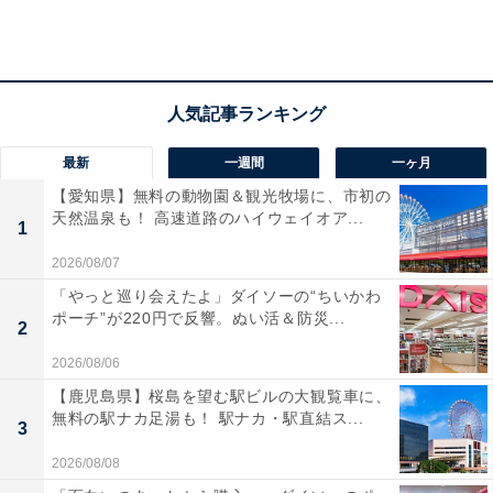
ドイツ楽団の演奏に合わせて乾杯！昨年の特設テントのようす（2016年4月
28日撮影）
最新
一週間
一ヶ月
【愛知県】無料の動物園＆観光牧場に、市初の
天然温泉も！ 高速道路のハイウェイオア...
1
2026/08/07
「やっと巡り会えたよ」ダイソーの“ちいかわ
ポーチ”が220円で反響。ぬい活＆防災...
2
2026/08/06
【鹿児島県】桜島を望む駅ビルの大観覧車に、
無料の駅ナカ足湯も！ 駅ナカ・駅直結ス...
3
2026/08/08