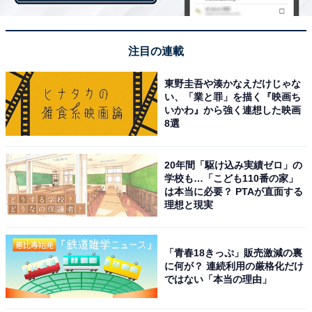
注目の連載
東野圭吾や湊かなえだけじゃな
い、「業と罪」を描く『映画ち
いかわ』から強く連想した映画
8選
2017年の会場イメージ図（画像提供：横浜赤レンガ倉庫）
20年間「駆け込み実績ゼロ」の
学校も…「こども110番の家」
は本当に必要？ PTAが直面する
理想と現実
本場ドイツの珍しい料理や子ども向けのフレッシ
ュジュースも
「青春18きっぷ」販売激減の裏
に何が？ 連続利用の厳格化だけ
ではない「本当の理由」
特設テント内では、ドイツ楽団「Gaukis Babaria（ガウ
キーズ ババリア）」が演奏を披露し、お祭りムードを盛