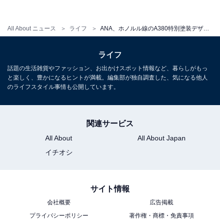
自然保護連合）のリストに掲載されているウミガメのハ
ワイにおける保全活動にも今後協力していくとのこと。
All About ニュース
ライフ
ANA、ホノルル線のA380特別塗装デザインを「空飛ぶウミガメ」に決定
ライフ
A380は総2階建ての飛行機で、「空飛ぶホテル」とも言
話題の生活雑貨やファッション、お出かけスポット情報など、暮らしがもっ
われて
いる。正確な座席数や機内の詳細は未発表だが、
と楽しく、豊かになるヒントが満載。編集部が独自調査した、気になる他人
ANAの国際線に
おける現在の最大座席数264席（ボーイ
のライフスタイル事情も公開しています。
ング777-
300ER型機）を大幅に超える500席以上の席数
となる見込み
。東京－ホノルルはJALをはじめ、デル
関連サービス
タ、ハワイアンなどが強
い路線で、ANAはこのA380の導
All About
All About Japan
入を機に力を入れていく方針
という。
イチオシ
【関連リンク】
サイト情報
ANA公式サイト
会社概要
広告掲載
プライバシーポリシー
著作権・商標・免責事項
Airbus Japan