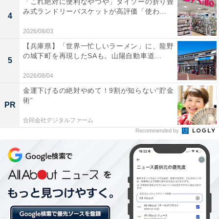
「これ絶対に便利なやつや」ダイソーの折り畳
デザイン
み式ランドリーバスケットが高評価「使わ...
4
2026/08/03
【兵庫県】「世界一忙しいラーメン」に、龍野
の城下町を再現したSAも。山陽自動車道...
5
2026/08/04
金運下げるの絶対やめて！9割が知らない“貯金
術”
PR
合同会社デジタルファーム
Recommended by
特別塗装機の愛称は空飛ぶウミガメという意味の「FLYING HONU」