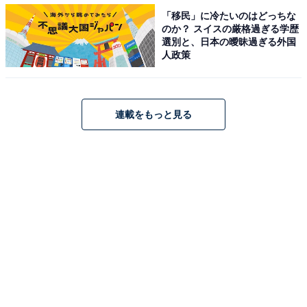
「移民」に冷たいのはどっちな
く親子で描いた」とデザインした理由も披露した。
のか？ スイスの厳格過ぎる学歴
選別と、日本の曖昧過ぎる外国
人政策
ANAはハワイにおけるウミガメの保全活動にも協
力
連載をもっと見る
ハワイは日本人観光客に根強い人気を誇るレジャー観光
スポットで、特にファミリー層に人気が高い。ANAで
は、ハワイでウミガメを見ると幸福や繁栄が訪れると言
われていることで、この特別塗装機に乗ってハワイを旅
する人々にも幸せが訪れるような願いを込めたという。
子どもを連れた家族連れに人気となりそうな機体デザイ
ンだ。
また、絶滅危機にある世界の野生動物としてIUCN（国際