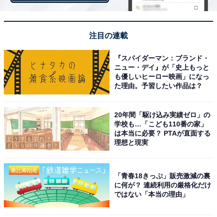
「A380 ホノルル線導入記念 機体デザインコンテスト」
は、2016年10月7日から11月30日にかけて実施され、国
注目の連載
内外から2,197件もの応募があったという。
『スパイダーマン：ブランド・
ニュー・デイ』が「史上もっと
も優しいヒーロー映画」になっ
その中から大賞に選ばれたのは、東京都在住の増岡千啓
た理由。予習したい作品は？
（ちひろ）さんの作品。「ウミガメの家族」をコンセプ
トに「ハワイの青い海でゆったりとくつろぐホヌ（ウミ
20年間「駆け込み実績ゼロ」の
ガメ）の親子」を描いたといい、デザインが発表された
学校も…「こども110番の家」
は本当に必要？ PTAが直面する
際の会見で、「とても嬉しい。（自分の作品が）ペイン
理想と現実
トされたモデルプレーンを見て徐々に実感が沸いてき
た。2年後に塗装された飛行機を見てみたい」と受賞し
た喜びを語った。また「自分なりのハワイのイメージは
「青春18きっぷ」販売激減の裏
に何が？ 連続利用の厳格化だけ
青い空と青い海で毎日が楽しい、まるで“竜宮城”のよう
ではない「本当の理由」
なところ。ウミガメをモチーフにしようと思った。ハワ
イは家族で行って楽しい思い出ばかりなので、1匹でな