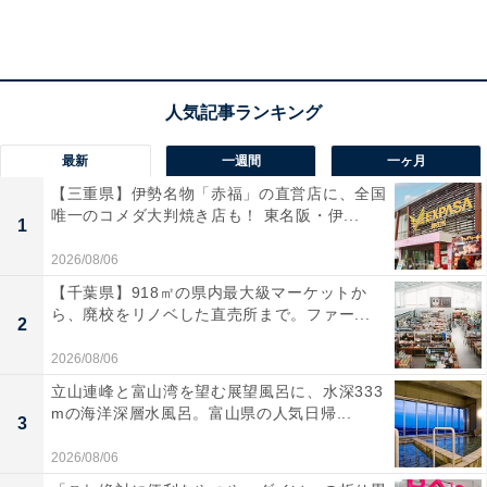
象徴とされるウミガメのデザインを選んだ理由を挙げ
た。
最新
一週間
一ヶ月
【三重県】伊勢名物「赤福」の直営店に、全国
唯一のコメダ大判焼き店も！ 東名阪・伊...
1
2026/08/06
【千葉県】918㎡の県内最大級マーケットか
ら、廃校をリノベした直売所まで。ファー...
2
2026/08/06
立山連峰と富山湾を望む展望風呂に、水深333
mの海洋深層水風呂。富山県の人気日帰...
3
2026/08/06
2階建ての機体にウミガメの親子が大きく描かれる