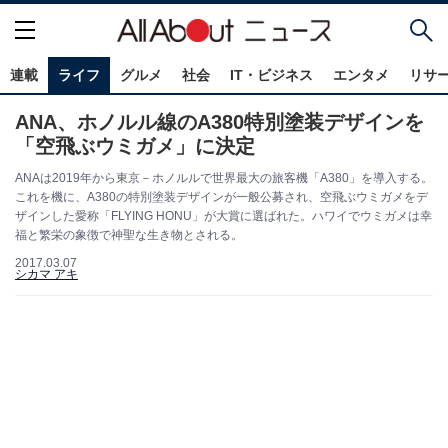
連載
ライフ
グルメ
社会
IT・ビジネス
エンタメ
リサ
ANA、ホノルル線のA380特別塗装デザインを
「空飛ぶウミガメ」に決定
ANAは2019年から東京－ホノルルで世界最大の旅客機「A380」を導入する。
これを機に、A380の特別塗装デザインが一般公募され、空飛ぶウミガメをデ
ザインした愛称「FLYING HONU」が大賞に選ばれた。ハワイでウミガメは幸
福と繁栄の象徴で神聖な生き物とされる。
2017.03.07
シカマ アキ