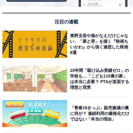
注目の連載
東野圭吾や湊かなえだけじゃな
い、「業と罪」を描く『映画ち
いかわ』から強く連想した映画
8選
20年間「駆け込み実績ゼロ」の
学校も…「こども110番の家」
は本当に必要？ PTAが直面する
理想と現実
屋外にいる時の対策：竜巻の発生に気づいたら
「青春18きっぷ」販売激減の裏
黒い雲の底から漏斗（ろうと）状の雲が垂れさがってき
に何が？ 連続利用の厳格化だけ
たら、「まさに危険はすぐそこに迫った」状況だとい
ではない「本当の理由」
う。この時、物置やプレハブ、簡易的な車庫のような場