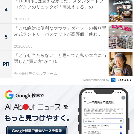
「1000円には見えなかった」スタンダードプ
情報アプリなどでインターネットやスマートフォンから
ロダクツのリュックが「高見えする」の...
4
簡単に手に入れることが出来ます」
2026/08/03
また、天気予報などで「大気が不安定」というような言
「これ絶対に便利なやつや」ダイソーの折り畳
み式ランドリーバスケットが高評価「使わ...
葉が使われたならもう危険信号と考えてほしいと指摘
5
し、前兆を感じるポイントについて、以下の点を挙げ
2026/08/03
る。
「どうせ当たらない」と思ってた私が本当に当
選した“買い方”がこれ
PR
夕方になってもいないのに「急にあたりが暗くなる」
合同会社デジタルファーム
（黒い雲が近づいてくる）
Recommended by
大粒の雨、または雹（ひょう）が降り始める
カミナリが発生する
夏なのに冷たい風が吹き始める
ゴーという音が遠くから聞こえる