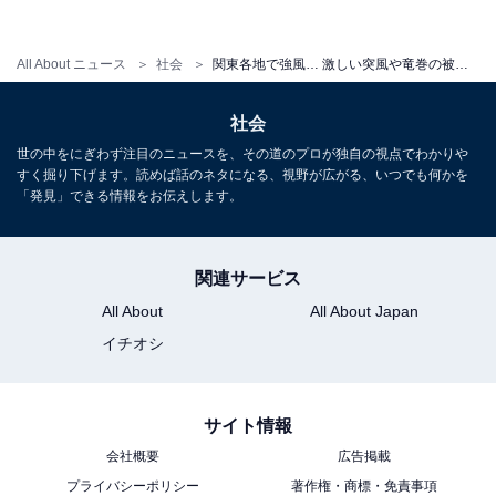
また、和田氏は「雨戸やシャッターがある場合は事前に
きちんと閉めておくこと」を呼び掛ける。これは、部屋
All About ニュース
社会
関東各地で強風… 激しい突風や竜巻の被害に備える5カ条とは
に吹き込んだ風の圧力によって、家屋の屋根が吹き飛ん
社会
でしまうような被害も発生しているためだという。
世の中をにぎわず注目のニュースを、その道のプロが独自の視点でわかりや
すく掘り下げます。読めば話のネタになる、視野が広がる、いつでも何かを
竜巻や台風の風そのものではなく、ベランダや家の周囲
「発見」できる情報をお伝えします。
に置いてあった植木鉢や物干し棹など飛来物によって窓
ガラスが被害を受ける可能性もある。そのため、強風被
関連サービス
害の発生確率が高まったら、少なくとも前日には家の周
All About
All About Japan
囲やベランダ等の物を片づけて、室内に取り込むべきだ
という。
イチオシ
サイト情報
強風被害に備える5カ条
会社概要
広告掲載
プライバシーポリシー
著作権・商標・免責事項