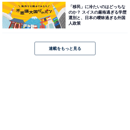
所に逃げ込んだりすると、建物ごと飛ばされてしまった
「移民」に冷たいのはどっちな
り、建物の破壊によって被害を受けてしまったりする可
のか？ スイスの厳格過ぎる学歴
能性があるため危険。
選別と、日本の曖昧過ぎる外国
人政策
すぐにでも頑丈な建物の中に避難するか、屋外で逃げ込
めるような建物がない場合は、通り過ぎるまでの間、身
連載をもっと見る
を隠せるような側溝を見つけて飛び込むしかないと和田
氏は述べている。
屋内にいる時の対策：強風被害を最小限にするに
は
室内においても、強風被害を受けないためには家屋の2
階よりも1階、窓のある部屋よりもない部屋にいたほう
が被害の可能性が少なくなるという。