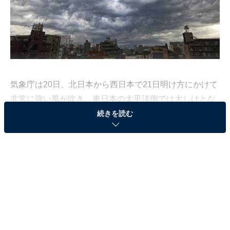
気象庁は20日、北日本から西日本で21日明け方にかけて
非常に強い風が吹き、東日本の太平洋側では大しけとな
るところがあるとの気象情報を発表した。暴風や高波、
続きを読む
暴風雪に警戒するとともに、落雷や竜巻などの激しい突
風に注意するよう呼び掛けている。
関東地方などでは南寄りの風が強まっており、成田空港
と羽田空港では発着便の欠航などが出ている。またJRや
小田急線などでも強風の影響で運転見合わせや列車遅延
がある。Twitterなどでも「風が強すぎる」というつぶや