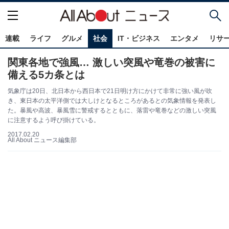
連載
ライフ
グルメ
社会
IT・ビジネス
エンタメ
リサ
関東各地で強風… 激しい突風や竜巻の被害に
備える5カ条とは
気象庁は20日、北日本から西日本で21日明け方にかけて非常に強い風が吹
き、東日本の太平洋側では大しけとなるところがあるとの気象情報を発表し
た。暴風や高波、暴風雪に警戒するとともに、落雷や竜巻などの激しい突風
に注意するよう呼び掛けている。
2017.02.20
All About ニュース編集部