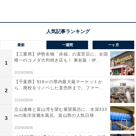
最新
一週間
一ヶ月
【三重県】伊勢名物「赤福」の直営店に、全国
唯一のコメダ大判焼き店も！ 東名阪・伊...
1
2026/08/06
突風・竜巻の予兆は？ 前兆現象を知る
【千葉県】918㎡の県内最大級マーケットか
ら、廃校をリノベした直売所まで。ファー...
2
和田氏によると、竜巻の発生しやすい状況（積乱雲の発
生しやすい状況）は、「台風の接近」のほかに、「前線
2026/08/06
の存在」「急激な気温上昇」などがあるという。
立山連峰と富山湾を望む展望風呂に、水深333
mの海洋深層水風呂。富山県の人気日帰...
3
2026/08/06
「これは今や気象庁の雨雲レーダー画像や、各種の気象