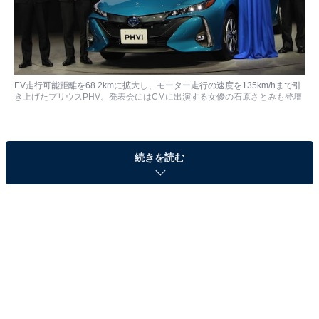
EV走行可能距離を68.2kmに拡大し、モーター走行の速度を135km/hまで引
き上げたプリウスPHV。発表会にはCMに出演する女優の石原さとみも登壇
プラグインハイブリッドの初代プリウスPHVは、見た目
続きを読む
がハイブリッドのプリウスと大差なく、モーターのみの
EV走行も26.4kmとPHVとしては物足りなかった。トヨ
タが15日に発表した新型は、EV走行を68.2kmと大幅に
延ばすとともに、専用デザインとなるエクステリアを与
えるなど、プリウスとの違いを強調している。2代目プ
リウスPHVは成功作となるのだろうか。