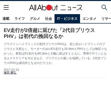
連載
ライフ
グルメ
社会
IT・ビジネス
エンタメ
リサ
EV走行が2倍超に延びた「2代目プリウス
PHV」は初代の挽回なるか
プラグインハイブリッドの初代プリウスPHVは、見た目がハイブリッドのプ
リウスと大差なく、モーターのみのEV走行も26.4kmとPHVとしては物足りな
かった。新型はEV走行を68.2kmと大幅に延ばすとともに、専用デザインとな
るエクステリアを与えるなど、プリウスとの違いを強調している。2代目プリ
ウスPHVは成功作となるのだろうか。
2017.02.15
塚田 勝弘