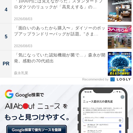
「1000円には見えなかった」スタンダードプ
ロダクツのリュックが「高見えする」の...
4
2026/08/03
「面白いのあったから購入〜」ダイソーのポッ
プアップランドリーバッグが話題。“さま...
5
2026/08/03
「気になっていた認知機能が菌で…」森永が開
発。感動の70代続出
PR
森永乳業
Recommended by
量産モデルでは世界初となるソーラー充電も
また、充電方法も家庭などでの100V/6A（満充電まで約
14時間）、200V/16A（約2時間20分で満充電）のほか、
急速充電（約20分で満充電量の約80％まで充電）、そし