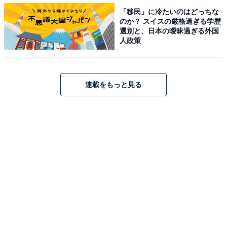
「移民」に冷たいのはどっちな
のか？ スイスの厳格過ぎる学歴
選別と、日本の曖昧過ぎる外国
月間目標台数の2500台をクリアできるか
人政策
連載をもっと見る
新型プリウスPHVの価格は326万1600円〜422万2800円。駆動方式はFFの
みで、乗車定員は4人乗りのみとなる