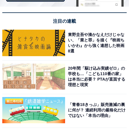
て量産モデルでは世界初となるソーラー充電システムを
オプション設定し、最大約6.1km/日（平均で約2.9km/
日）の走行分の電力を充電可能としている。
注目の連載
東野圭吾や湊かなえだけじゃな
2代目プリウスPHVは、BMW330eの36.8km、フォルク
い、「業と罪」を描く『映画ち
いかわ』から強く連想した映画
スワーゲン・ゴルフGTEの53.1kmなどを抜き面目を保っ
8選
た格好。なお、日本勢でSUVの三菱アウトランダー
PHEVは60.8km（ただし、アウトランダーPHEVはプリ
20年間「駆け込み実績ゼロ」の
ウスPHVよりも大きなSUV）。
学校も…「こども110番の家」
は本当に必要？ PTAが直面する
理想と現実
68.2kmのEV走行が可能な新型プリウスPHVは、普段使
いであれば充電した電力でEVとしてまかなえるだけでな
「青春18きっぷ」販売激減の裏
く、急速充電により出先などでの充電、さらに万一電欠
に何が？ 連続利用の厳格化だけ
ではない「本当の理由」
になっても給油さえできていればハイブリッド車として
もちろん走行できる。