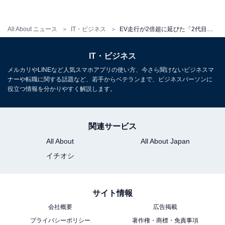
売れるかどうかは、こうしたPHVとしての進化、専用と
なる内・外装、安全面などがまずどう評価されるか、そ
All About ニュース
IT・ビジネス
EV走行が2倍超に延びた「2代目プリウスPHV」は初代の挽回なるか
して326万1600円〜422万2800円という価格設定がどう
IT・ビジネス
捉えられるかによるだろう。すでに8000台を受注（予約
メルカリやLINEなど人気スマホアプリの使い方、今さら聞けないビジネスマ
受注）しているという新型プリウスPHV。出だしはまず
ナーや転職に関する話題など、若手からベテランまで、ビジネスパーソンに
は好調といえるだけに、ライフサイクルを通して月間目
役立つ情報を分かりやすく解説します。
標台数の2500台をクリアできるか注目だ。
関連サービス
All About
All About Japan
イチオシ
サイト情報
会社概要
広告掲載
プライバシーポリシー
著作権・商標・免責事項