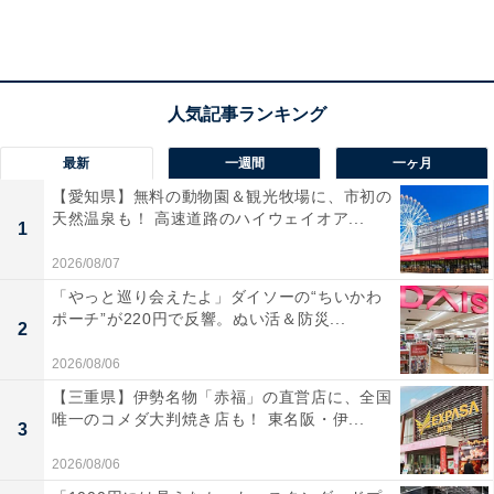
りと走らない限り、すぐにエンジンが始動してしまう様
子を見ると、PHVの利点を見いだすのは難しかった。
さらに初代プリウスPHVは、モーター走行で最高速
最新
一週間
一ヶ月
100km/hに到達するとしていたが、すぐにバッテリーが
【愛知県】無料の動物園＆観光牧場に、市初の
空になってしまい、実用になるとは言いがたかった。
天然温泉も！ 高速道路のハイウェイオア...
1
2026/08/07
2代目となった新型プリウスPHVは、EV走行距離を2倍
「やっと巡り会えたよ」ダイソーの“ちいかわ
超の68.2kmまで拡大し、EV走行最高速度を135km/hに引
ポーチ”が220円で反響。ぬい活＆防災...
2
き上げている。さらに、駆動用バッテリー専用ヒーター
2026/08/06
などの採用によりエンジンが掛かりにくくなり、「より
【三重県】伊勢名物「赤福」の直営店に、全国
EV度」を増しているというのが謳い文句だ。
唯一のコメダ大判焼き店も！ 東名阪・伊...
3
2026/08/06