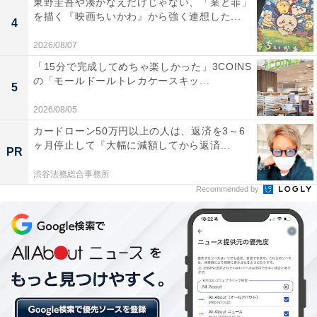
東野圭吾や湊かなえだけじゃない、「業と罪」
出ているときには極力車の使用を控えること。止むを得
を描く『映画ちいかわ』から強く連想した...
4
ない場合は事前に必ず冬用タイヤに履き替えておくこと
2026/08/07
が必要です」と述べている。
「15分で完成してめちゃ楽しかった」3COINS
の「モールドールトレカケースキッ...
5
降雪時に車は冬用のスノータイヤを使用するのが必須。
2026/08/05
しかし、特に都市部では用意していない人が多く、よく
カードローン50万円以上の人は、返済を3～6
スリップ事故が発生している。また、四駆ならば雪道で
ヶ月停止して『大幅に減額してから返済...
PR
も問題ないと勘違いしている人も多いと和田氏は指摘し
渋谷法務総合事務所
ているが、四駆は、駆動力は強くても、制動時に効果が
Recommended by
ないので注意が必要だという。
「雪道に慣れていない人が車を運転するのは自分のみな
らず、周囲にも危険を及ぼす可能性が高くなります。特
に危ないのは降雪後の明け方近く、雪が凍りついた路面
はさらに事故をおこしやすい環境にあります」（和田