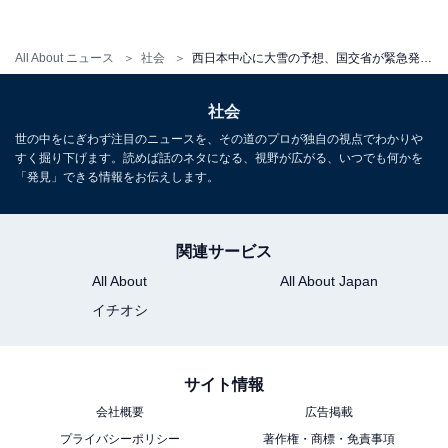
寒い時期に起こりがちな車のトラブルへの対処法
』で、
雪に慣れていないドライバー向けに積雪で起こりがちな
All About ニュース
社会
西日本中心に大雪の予想、国交省が緊急発表…雪道のトラブル対処法
トラブルへの対処方法を紹介している。
社会
年に1～2回雪が降るかどうかの地域ではスタッドレスや
世の中をにぎわず注目のニュースを、その道のプロが独自の視点でわかりや
すく掘り下げます。読めば話のネタになる、視野が広がる、いつでも何かを
タイヤチェーンを積んでいない車も多いだろう。急な積
「発見」できる情報をお伝えします。
雪にあくまでも「補助的に」対応できるアイテムとして
加藤氏が薦めているのが「スプレー式滑り止め」だ。
関連サービス
All About
All About Japan
例：
イチオシ
田村将軍堂 いざっ というときに スプレーチェーン「ス
プレー式」 [HTRC2.1]
サイト情報
会社概要
広告掲載
「スプレー式滑り止め」の使い方は、タイヤの接地面に
プライバシーポリシー
著作権・商標・免責事項