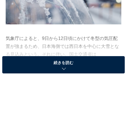
気象庁によると
、9日から12日頃にかけて冬型の気圧配
置が強まるため、日本海側では西日本を中心に大雪とな
る見込みという。それに伴い、国土交通省は
緊急発表を行い
、大雪や路面凍結による交通障害に注
続きを読む
意・警戒するよう呼び掛けている。
9日18時までの24時間に予想される降雪量で多い所は以
下の通り。
近畿地方、中国地方 30センチ
四国地方 20センチ
東海地方、九州北部地方 15センチ