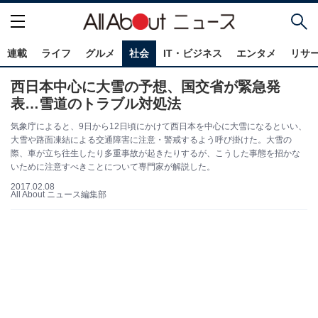
連載
ライフ
グルメ
社会
IT・ビジネス
エンタメ
リサ
西日本中心に大雪の予想、国交省が緊急発
表…雪道のトラブル対処法
気象庁によると、9日から12日頃にかけて西日本を中心に大雪になるといい、
大雪や路面凍結による交通障害に注意・警戒するよう呼び掛けた。大雪の
際、車が立ち往生したり多重事故が起きたりするが、こうした事態を招かな
いために注意すべきことについて専門家が解説した。
2017.02.08
All About ニュース編集部