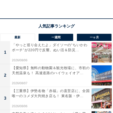
最新
一週間
一ヶ月
「やっと巡り会えたよ」ダイソーの“ちいかわ
ポーチ”が220円で反響。ぬい活＆防災...
1
2026/08/06
【愛知県】無料の動物園＆観光牧場に、市初の
天然温泉も！ 高速道路のハイウェイオア...
2
四駆ならば雪道でも問題ないと勘違いしている人
2026/08/07
は多い
【三重県】伊勢名物「赤福」の直営店に、全国
唯一のコメダ大判焼き店も！ 東名阪・伊...
3
災害危機管理アドバイザーの和田隆昌氏がAll Aboutの『
2026/08/06
冬の災害、大寒波に備えるためには？
』で「雪の予報が