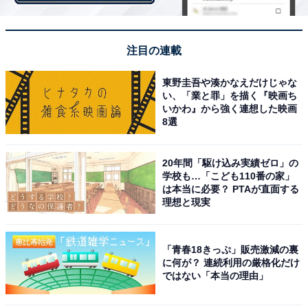
氏）
注目の連載
東野圭吾や湊かなえだけじゃな
い、「業と罪」を描く『映画ち
いかわ』から強く連想した映画
8選
20年間「駆け込み実績ゼロ」の
学校も…「こども110番の家」
は本当に必要？ PTAが直面する
理想と現実
「青春18きっぷ」販売激減の裏
に何が？ 連続利用の厳格化だけ
ではない「本当の理由」
急な積雪の時…「補助的に」対応できるアイテム