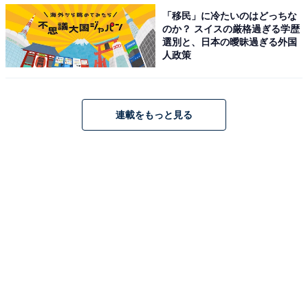
「移民」に冷たいのはどっちな
のか？ スイスの厳格過ぎる学歴
選別と、日本の曖昧過ぎる外国
人政策
なぜSUVが注目されているのだろうか？
連載をもっと見る
大方のSUVには、ハッチバックやワゴンなどのベース車
が存在する。先述したプジョーのマーケティング担当者
が語るように、そのベース車よりも約30〜50万円（おお
よそ）も高い予算を投じて購入しているのだ。
もちろん、SUVの4WDが必要という雪国などの地域性、
スキーやアウトドアなどの趣味のニーズもあるだろう。
しかし、2WDのSUVも数多く売れているだけに、それだ
けでは説明できない。