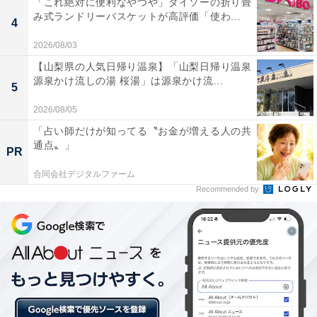
「これ絶対に便利なやつや」ダイソーの折り畳
み式ランドリーバスケットが高評価「使わ...
4
2026/08/03
【山梨県の人気日帰り温泉】「山梨日帰り温泉
源泉かけ流しの湯 桜湯」は源泉かけ流...
5
輸入車勢も続々とSUV市場に参入している。こちらも2代目になる新型プジ
ョー3008
2026/08/05
「占い師だけが知ってる〝お金が増える人の共
通点〟」
PR
こうした流れを生んだのは国産車では、1994年登場の初
合同会社デジタルファーム
代トヨタ・RAV4あたりだろうか。木村拓哉をCMに起用
Recommended by
し、若者を中心に大きな支持を集めた。初代RAV4から
20年以上経っているからSUV「ブーム」というには長す
ぎる感もあるが、廃れたり盛り上がったりしながらも着
実に定着している。