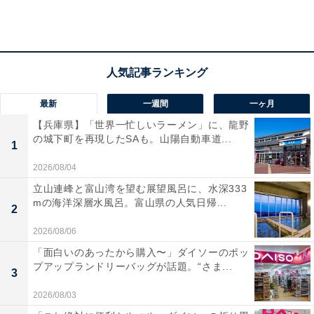
最新
一週間
一ヶ月
【兵庫県】「世界一忙しいラーメン」に、龍野
の城下町を再現したSAも。山陽自動車道...
木村拓哉をCMに起用した初代RAV4がブームの先
1
駆け!?
2026/08/04
立山連峰と富山湾を望む展望風呂に、水深333
mの海洋深層水風呂。富山県の人気日帰...
2
2026/08/06
「面白いのあったから購入〜」ダイソーのポッ
プアップランドリーバッグが話題。“さま...
3
2026/08/03