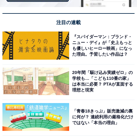
来春日本に新型3008を導入するプジョーのマーケティン
グ担当者は、「何十万か高くなってもSUVを選ぶ人が増
えている」と語っているのが印象的だった。さらに、ト
注目の連載
ヨタC-HRのティザーサイトには、12月14日の正式発表
『スパイダーマン：ブランド・
前から300万人（UU/ユニークユーザーの数）も訪れたと
ニュー・デイ』が「史上もっと
いう。
も優しいヒーロー映画」になっ
た理由。予習したい作品は？
20年間「駆け込み実績ゼロ」の
学校も…「こども110番の家」
は本当に必要？ PTAが直面する
理想と現実
「青春18きっぷ」販売激減の裏
に何が？ 連続利用の厳格化だけ
ではない「本当の理由」