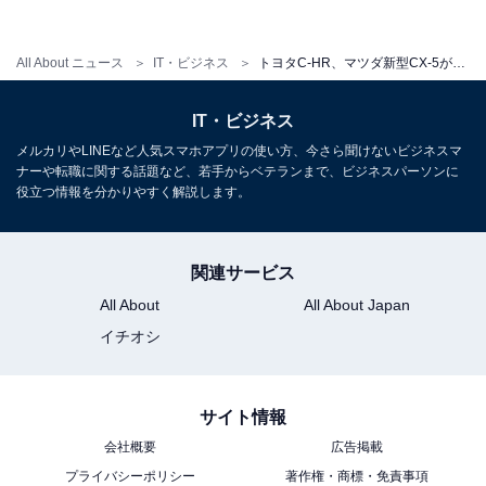
All About ニュース
IT・ビジネス
トヨタC-HR、マツダ新型CX-5が登場！SUVがもてはやされる理由とは
SUVの長所、短所とは？
IT・ビジネス
メルカリやLINEなど人気スマホアプリの使い方、今さら聞けないビジネスマ
ナーや転職に関する話題など、若手からベテランまで、ビジネスパーソンに
役立つ情報を分かりやすく解説します。
関連サービス
All About
All About Japan
イチオシ
サイト情報
会社概要
広告掲載
マツダCX-5が2代目にスイッチした。「スカイアクティブ」と呼ぶ同社の技
プライバシーポリシー
著作権・商標・免責事項
術をフル採用した初代CX-5のようにヒットモデルになれるか注目