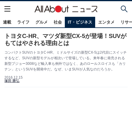
連載
ライフ
グルメ
社会
IT・ビジネス
エンタメ
リサ
トヨタC-HR、マツダ新型CX-5が登場！SUVが
もてはやされる理由とは
コンパクトSUVのトヨタC-HR、ミドルサイズの新型CX-5は2代目にスイッチ
するなど、SUVの新型モデルが相次いで登場している。来年春に発売される
新型プジョー3008など輸入車も例外ではなく、あのロールスロイスも「カリ
ナン」というSUVを開発中だ。なぜ、いまSUVが人気なのだろうか。
2016.12.15
塚田 勝弘