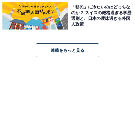
ミアム入城券 3000円 前売2800円が必要）
「移民」に冷たいのはどっちな
のか？ スイスの厳格過ぎる学歴
選別と、日本の曖昧過ぎる外国
さらには、ここでしか受験できない、城郭検定の特別版
人政策
「お城EXPO検定」も。検定後は、日本城郭協会講師か
ら直接解説が受けられる、またとない機会だ。受験を希
望する方は、『お城EXPO検定』ページより申し込みが
連載をもっと見る
必要となる。（入城料＋受験料一般5500円、中学生以下
4000円）⇒
https://www.kentei-uketsuke.com/sys/shiro-
expo/introduction
城好きな方はもちろん、「クリスマスにすることがな
い」方も“城”の美学にふれてみては。