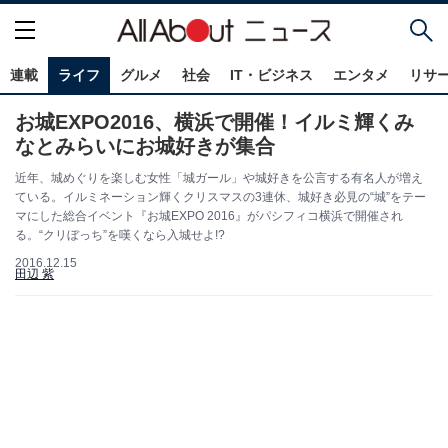
連載
ライフ
グルメ
社会
IT・ビジネス
エンタメ
リサ
お城EXPO2016、横浜で開催！イルミ輝くみ
なとみらいにお城好きが集合
近年、城めぐりを楽しむ女性「城ガール」や城好きを公言する有名人が増え
ている。イルミネーション輝くクリスマスの3連休、城好き必見の“城”をテー
マにした総合イベント『お城EXPO 2016』がパシフィコ横浜で開催され
る。“クリぼっち”を嘆くなら入城せよ!?
2016.12.15
田辺 紫