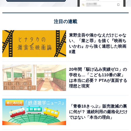
注目の連載
東野圭吾や湊かなえだけじゃな
国宝5城（姫路城、犬山城、彦根城、松本城、松江城）を擁する自治体も出
い、「業と罪」を描く『映画ち
展（画像提供：お城EXPO実行委員会）
いかわ』から強く連想した映画
8選
また、「厳選プログラム」として、お城のスペシャリス
20年間「駆け込み実績ゼロ」の
学校も…「こども110番の家」
トたちが登壇する、同イベントでしか聞けない貴重な講
は本当に必要？ PTAが直面する
演会・フォーラム・トークショーなどが毎日開催され
理想と現実
る。12月24日（土）のトークショーでは、城好きとして
知られ、お城にまつわるエッセイも執筆している春風亭
「青春18きっぷ」販売激減の裏
昇太さんが登場。城郭考古学を専門とする考古学者の千
に何が？ 連続利用の厳格化だけ
田嘉博さん、城郭ライターの萩原さちこさんとともに、
ではない「本当の理由」
お城について熱く語る。（厳選プログラム参加にはプレ