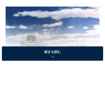
続きを読む
日本の名城を情景と共に復元したジオラマ模型（全国各地40城）を展示
（画像提供：お城EXPO実行委員会）
「テーマ展示」で必見なのは、「お城のジオラマ模型
展」と「城郭の浮世絵展」だ。「お城のジオラマ模型