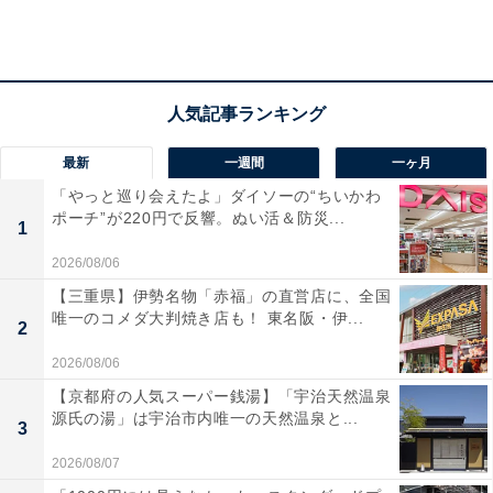
最新
一週間
一ヶ月
「やっと巡り会えたよ」ダイソーの“ちいかわ
ポーチ”が220円で反響。ぬい活＆防災...
1
2026/08/06
【三重県】伊勢名物「赤福」の直営店に、全国
お城が描かれた貴重な浮世絵10点が展示。橋本貞秀《真柴久吉公播州姫路
城郭築之図 》（画像提供：お城EXPO実行委員会）
唯一のコメダ大判焼き店も！ 東名阪・伊...
2
2026/08/06
テーマ展示の一つである「城めぐり観光情報ゾーン」で
【京都府の人気スーパー銭湯】「宇治天然温泉
源氏の湯」は宇治市内唯一の天然温泉と...
は、「国宝5城」である姫路城、犬山城、彦根城、松本
3
城、松江城を含めた、日本100名城に選定されている城
2026/08/07
郭を有する団体が出展。お城めぐりに役立つ情報や周辺