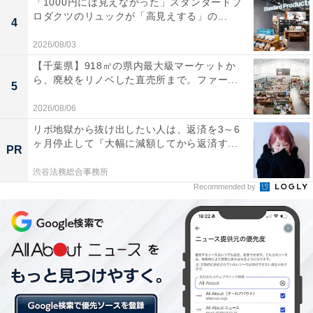
「1000円には見えなかった」スタンダードプ
観光情報などを発信する。彦根城のひこにゃんや熊本城
ロダクツのリュックが「高見えする」の...
4
のひごまるをはじめ、くまモン（熊本県）、さのまる
2026/08/03
（佐野市）、わん丸君（犬山市）といったキャラクター
【千葉県】918㎡の県内最大級マーケットか
も登場し、会場を盛り上げる。熊本地震で被災した熊本
ら、廃校をリノベした直売所まで。ファー...
5
城の復興支援コーナーとして、熊本城の崩落した石垣か
2026/08/06
ら発見された、文様のある石の展示も行われる。（入城
券 一般 当日1500円 前売1300円 ／小・中学生 当日800円
リボ地獄から抜け出したい人は、返済を3～6
ヶ月停止して『大幅に減額してから返済す...
前売500円）
PR
渋谷法務総合事務所
Recommended by