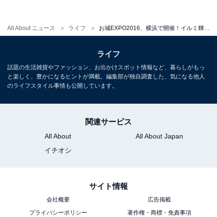
お城EXPO 2016
期間：2016年12月23日（金・祝）～12月25日（日）10
All About ニュース
ライフ
お城EXPO2016、横浜で開催！イルミ輝くみなとみらいにお城好きが集合
時～18時（入城は17:30まで）
ライフ
会場：パシフィコ横浜 会議センター
話題の生活雑貨やファッション、お出かけスポット情報など、暮らしがもっ
料金：入城券 一般 当日1500円 前売1300円 ／小・中学生
と楽しく、豊かになるヒントが満載。編集部が独自調査した、気になる他人
当日800円 前売500円
のライフスタイル事情も公開しています。
※厳選プログラム参加の場合はプレミアム入城券 3000円
前売2800円
関連サービス
※お城EXPO検定受験の場合は入城料＋受験料一般5500
All About
All About Japan
円、中学生以下4000円（要事前申込）
イチオシ
URL：
http://www.shiroexpo.jp/
サイト情報
会社概要
広告掲載
プライバシーポリシー
著作権・商標・免責事項